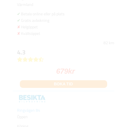
Värmland
Betala online eller på plats
Gratis avbokning
Helgöppet
Kvällsöppet
82 km
4.3
679
kr
BOKA TID
Ringvägen 84
Öppen
Köping