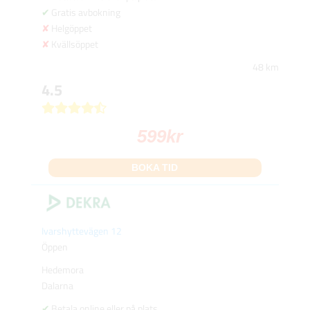
Gratis avbokning
Helgöppet
Kvällsöppet
48 km
4.5
599
kr
BOKA TID
Ivarshyttevägen 12
Öppen
Hedemora
Dalarna
Betala online eller på plats