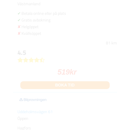
Västmanland
Betala online eller på plats
Gratis avbokning
Helgöppet
Kvällsöppet
81 km
4.5
519
kr
BOKA TID
Uddeholmsvägen 61
Öppen
Hagfors