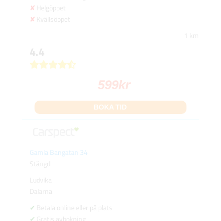
Helgöppet
Kvällsöppet
1 km
4.4
599
kr
BOKA TID
Gamla Bangatan 34
Stängd
Ludvika
Dalarna
Betala online eller på plats
Gratis avbokning