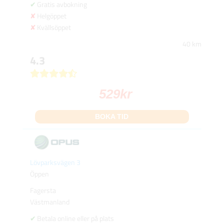
Gratis avbokning
Helgöppet
Kvällsöppet
40 km
4.3
529
kr
BOKA TID
Lövparksvägen 3
Öppen
Fagersta
Västmanland
Betala online eller på plats