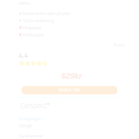
Hofors
Betala online eller på plats
Gratis avbokning
Helgöppet
Kvällsöppet
74 km
4.4
629
kr
BOKA TID
Energivägen 1
Stängd
Surahammar