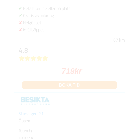
Betala online eller på plats
Gratis avbokning
Helgöppet
Kvällsöppet
67 km
4.8
719
kr
BOKA TID
Storvägen 21
Öppen
Bjursås
Dalarna