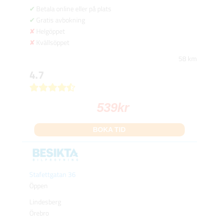
Betala online eller på plats
Gratis avbokning
Helgöppet
Kvällsöppet
58 km
4.7
539
kr
BOKA TID
Stafettgatan 36
Öppen
Lindesberg
Örebro