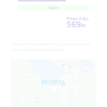
Öppen
Priser från:
569
kr
Hitta bilbesiktning
🠺
Bilbesiktning Dalarna
🠺
Bilbesiktning
Ludvika
🠺 Besikta Bilprovning Ludvika