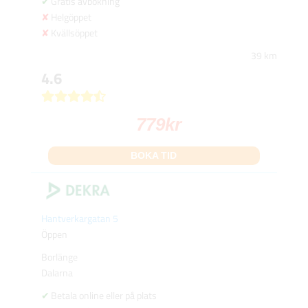
Gratis avbokning
Helgöppet
Kvällsöppet
39 km
4.6
779
kr
BOKA TID
Hantverkargatan 5
Öppen
Borlänge
Dalarna
Betala online eller på plats