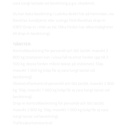
vara tungt lastade vid besiktning p.g.a. skaderisk.
Du kan boka besiktning i Ludvika direkt här på hemsidan, via
Besiktas kundtjänst eller svänga förbi Besiktas drop-in
(OBS! Drop-in i mån av tid. Olika fordon har olika möjligheter
till drop-in besiktning).
TJÄNSTER:
Kontrollbesiktning för personbil och lätt lastbil, maxvikt 2
800 kg (stationen kan i vissa fall ta emot fordon upp till 3
500 kg, dessa fordon måste bokas på stationen). Släp,
maxvikt 1 000 kg (släp får ej vara tungt lastat vid
besiktning).
Obokad efterkontroll personbil och lätt lastbil, maxvikt 2 800
kg. Släp, maxvikt 1 000 kg (släp får ej vara tungt lastat vid
besiktning).
Drop-in kontrollbesiktning för personbil och lätt lastbil,
maxvikt 2 800 kg. Släp, maxvikt 1 000 kg (släp får ej vara
tungt lastat vid besiktning).
Trafiksäkerhetskontroll