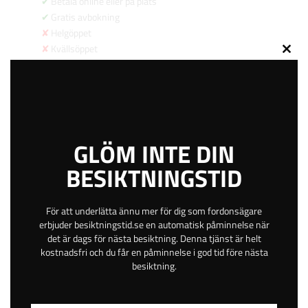
Betala online eller på plats
Gratis avbokning
Helgöppet
Kvällsöppet
Close
54 km
this
4.4
modu
629
kr
GLÖM INTE DIN
BESIKTNINGSTID
BOKA TID
För att underlätta ännu mer för dig som fordonsägare
erbjuder besiktningstid.se en automatisk påminnelse när
Västermalmsvägen 2
det är dags för nästa besiktning. Denna tjänst är helt
Öppen
kostnadsfri och du får en påminnelse i god tid före nästa
besiktning.
Falun
Dalarna