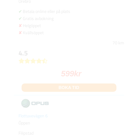
Örebro
Betala online eller på plats
Gratis avbokning
Helgöppet
Kvällsöppet
70 km
4.5
599
kr
BOKA TID
Flottuvevägen 6
Öppen
Filipstad