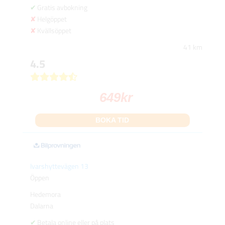
Gratis avbokning
Helgöppet
Kvällsöppet
41 km
4.5
649
kr
BOKA TID
Ivarshyttevägen 13
Öppen
Hedemora
Dalarna
Betala online eller på plats