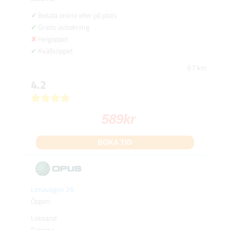
Betala online eller på plats
Gratis avbokning
Helgöppet
Kvällsöppet
67 km
4.2
589
kr
BOKA TID
Limavägen 26
Öppen
Leksand
Dalarna