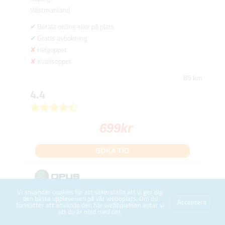
Västmanland
Betala online eller på plats
Gratis avbokning
Helgöppet
Kvällsöppet
85 km
4.4
699
kr
BOKA TID
Vi använder cookies för att säkerställa att vi ger dig
Furudalsvägen 10
den bästa upplevelsen på vår webbplats. Om du
Acceptera
fortsätter att använda den här webbplatsen antar vi
Öppen
att du är nöjd med det.
Rättvik