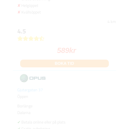
Helgöppet
Kvällsöppet
4 km
4.5
589
kr
BOKA TID
Gjutargatan 37
Öppen
Borlänge
Dalarna
Betala online eller på plats
Gratis avbokning