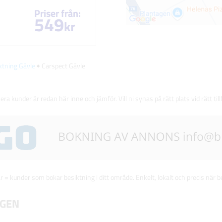
Priser från:
549
kr
iktning Gävle
🠺 Carspect Gävle
 era kunder är redan här inne och jämför. Vill ni synas på rätt plats vid rätt till
 = kunder som bokar besiktning i ditt område. Enkelt, lokalt och precis när be
IGEN