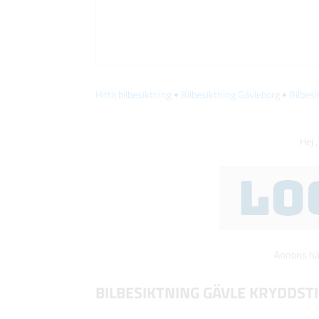
Hitta bilbesiktning
🠺
Bilbesiktning Gävleborg
🠺
Bilbes
Hej ,
Annons här
BILBESIKTNING GÄVLE KRYDDST