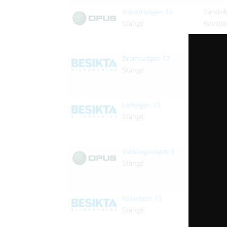
Industrivägen 14
Sandvi
Stängd
Gävleb
Brömsvägen 17
Ockelb
Stängd
Gävleb
Ladvägen 15
Tierp
Stängd
Uppsal
Vallskogavägen 9
Tierp
Stängd
Uppsal
Faluvägen 73
Tierp
Stängd
Hofors