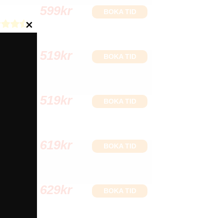
599
kr
BOKA TID
Close
this
519
kr
module
BOKA TID
519
kr
BOKA TID
619
kr
BOKA TID
629
kr
BOKA TID