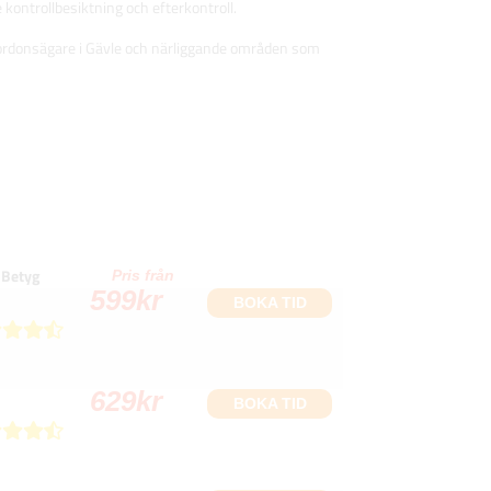
 kontrollbesiktning och efterkontroll.
r fordonsägare i Gävle och närliggande områden som
Betyg
Pris från
599
kr
BOKA TID
629
kr
BOKA TID