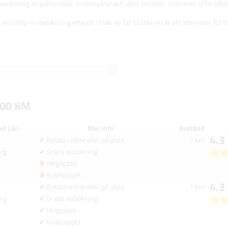
esiktning av personbilar, motorcyklar och lätta lastbilar. Stationen utför både
 och drop-in-besiktning erbjuds i mån av tid. Stationen är ett alternativ fö
100 KM
ad Län
Mer info
Avstånd
4.3
Betala online eller på plats
1 km
org
Gratis avbokning
Helgöppet
Kvällsöppet
4.3
Betala online eller på plats
1 km
org
Gratis avbokning
Helgöppet
Kvällsöppet