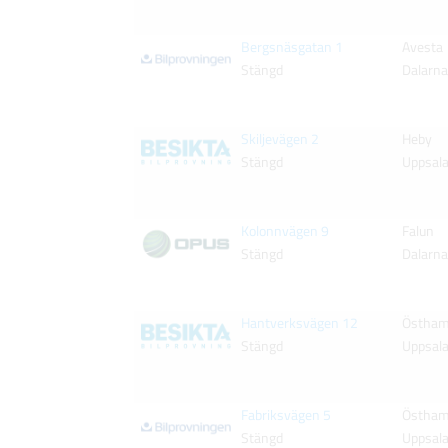
Bergsnäsgatan 1
Avesta
Stängd
Dalarn
Skiljevägen 2
Heby
Stängd
Uppsal
Kolonnvägen 9
Falun
Stängd
Dalarn
Hantverksvägen 12
Östha
Stängd
Uppsal
Fabriksvägen 5
Östha
Stängd
Uppsal