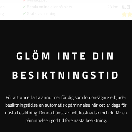
4.3
ken
Betala online eller på plats
23 km
org
Gratis avbokning
Helgöppet
Kvällsöppet
4.4
o
Betala online eller på plats
37 km
org
Gratis avbokning
Helgöppet
GLÖM INTE DIN
Kvällsöppet
3.9
Betala online eller på plats
41 km
a
Gratis avbokning
BESIKTNINGSTID
Helgöppet
Kvällsöppet
4.1
Betala online eller på plats
42 km
a
Gratis avbokning
För att underlätta ännu mer för dig som fordonsägare erbjuder
Helgöppet
besiktningstid.se en automatisk påminnelse när det är dags för
Kvällsöppet
nästa besiktning. Denna tjänst är helt kostnadsfri och du får en
4.4
Betala online eller på plats
50 km
påminnelse i god tid före nästa besiktning.
Gratis avbokning
Helgöppet