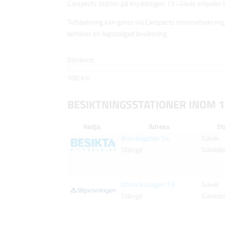
Carspects station på Kryddstigen 13 i Gävle erbjuder b
Tidsbokning kan göras via Carspects internetbokning,
behöver en lagstadgad besiktning.
Distance:
100 km
BESIKTNINGSSTATIONER INOM 
Kedja
Adress
St
Brynäsgatan 54
Gävle
Stängd
Gävleb
Utmarksvägen 19
Gävle
Stängd
Gävleb