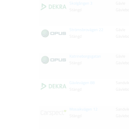
Skolgången 3
Gävle
Stängd
Gävleb
Strömsbrovägen 22
Gävle
Stängd
Gävleb
Katrineborgsgatan
Gävle
Stängd
Gävleb
Gävlevägen 88
Sandvi
Stängd
Gävleb
Mosaikvägen 12
Sandvi
Stängd
Gävleb