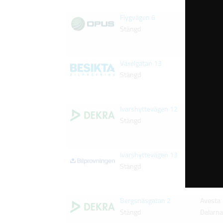
Flygvägen 6
Söder
Stängd
Gävleb
Växelgatan 13
Söder
Stängd
Gävleb
Ivarshyttevägen 12
Hedem
Stängd
Dalarn
Ivarshyttevägen 13
Hedem
Stängd
Dalarn
Bergsnäsgatan 2
Avesta
Stängd
Dalarn