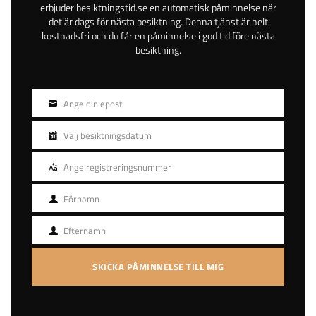
erbjuder besiktningstid.se en automatisk påminnelse när
Betala online eller på plats
det är dags för nästa besiktning. Denna tjänst är helt
Gratis avbokning
kostnadsfri och du får en påminnelse i god tid före nästa
Helgöppet
besiktning.
Kvällsöppet
83 km
4.5
Ange din epost
E-
post
Välj besiktningsdatum
Besiktningsdatum
adress
629
kr
Ange registreringsnummer
Registreringsnummer
BOKA TID
Förnamn
Förnamn
Efternamn
Efternamn
Norra Obbolavägen 128
Stängd
SKICKA PÅMINNELSE TILL MIG
Umeå
Västerbotten