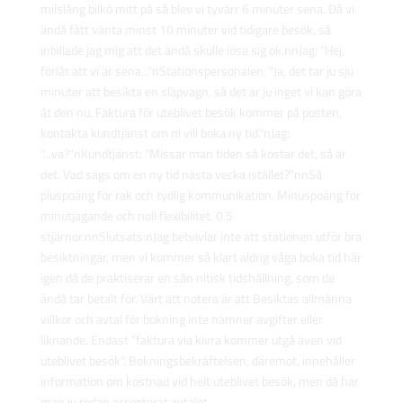
milslång bilkö mitt på så blev vi tyvärr 6 minuter sena. Då vi
ändå fått vänta minst 10 minuter vid tidigare besök, så
inbillade jag mig att det ändå skulle lösa sig ok.nnJag: "Hej,
förlåt att vi är sena..."nStationspersonalen: "Ja, det tar ju sju
minuter att besikta en släpvagn, så det är ju inget vi kan göra
åt den nu. Faktura för uteblivet besök kommer på posten,
kontakta kundtjänst om ni vill boka ny tid."nJag:
"...va?"nKundtjänst: "Missar man tiden så kostar det, så är
det. Vad sägs om en ny tid nästa vecka istället?"nnSå
pluspoäng för rak och tydlig kommunikation. Minuspoäng för
minutjagande och noll flexibilitet. 0.5
stjärnor.nnSlutsats:nJag betvivlar inte att stationen utför bra
besiktningar, men vi kommer så klart aldrig våga boka tid här
igen då de praktiserar en sån nitisk tidshållning, som de
ändå tar betalt för. Värt att notera är att Besiktas allmänna
villkor och avtal för bokning inte nämner avgifter eller
liknande. Endast "faktura via kivra kommer utgå även vid
uteblivet besök". Bokningsbekräftelsen, däremot, innehåller
information om kostnad vid helt uteblivet besök, men då har
man ju redan accepterat avtalet...