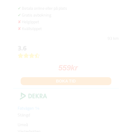
Betala online eller på plats
Gratis avbokning
Helgöppet
Kvällsöppet
93 km
3.6
559
kr
BOKA TID
Fatvägen 14
Stängd
Umeå
Västerbotten