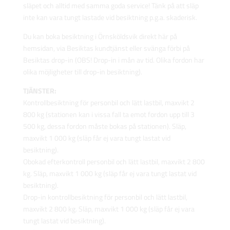
släpet och alltid med samma goda service! Tänk på att släp
inte kan vara tungt lastade vid besiktning p.g.a. skaderisk.
Du kan boka besiktning i Örnsköldsvik direkt här på
hemsidan, via Besiktas kundtjänst eller svänga förbi på
Besiktas drop-in (OBS! Drop-in i mån av tid. Olika fordon har
olika möjligheter till drop-in besiktning).
TJÄNSTER:
Kontrollbesiktning för personbil och lätt lastbil, maxvikt 2
800 kg (stationen kan i vissa fall ta emot fordon upp till 3
500 kg, dessa fordon måste bokas på stationen). Släp,
maxvikt 1 000 kg (släp får ej vara tungt lastat vid
besiktning).
Obokad efterkontroll personbil och lätt lastbil, maxvikt 2 800
kg. Släp, maxvikt 1 000 kg (släp får ej vara tungt lastat vid
besiktning).
Drop-in kontrollbesiktning för personbil och lätt lastbil,
maxvikt 2 800 kg. Släp, maxvikt 1 000 kg (släp får ej vara
tungt lastat vid besiktning).