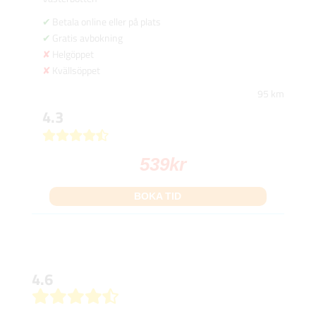
Betala online eller på plats
Gratis avbokning
Helgöppet
Kvällsöppet
95 km
4.3
539
kr
BOKA TID
4.6