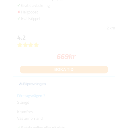
Gratis avbokning
Helgöppet
Kvällsöppet
2 km
4.2
669
kr
BOKA TID
Företagsvägen 3
Stängd
Kramfors
Västernorrland
Betala online eller på plats