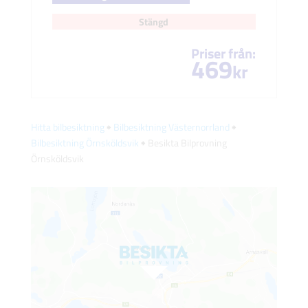
Stängd
Priser från:
469
kr
Hitta bilbesiktning
🠺
Bilbesiktning Västernorrland
🠺
Bilbesiktning Örnsköldsvik
🠺 Besikta Bilprovning
Örnsköldsvik