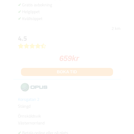
Gratis avbokning
Helgöppet
Kvällsöppet
2 km
4.5
659
kr
BOKA TID
Korsgatan 2
Stängd
Örnsköldsvik
Västernorrland
Betala online eller på plats