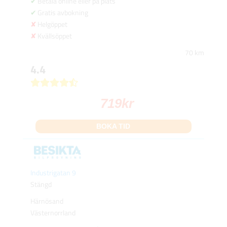
Betala online eller på plats
Gratis avbokning
Helgöppet
Kvällsöppet
70 km
4.4
719
kr
BOKA TID
Industrigatan 9
Stängd
Härnösand
Västernorrland