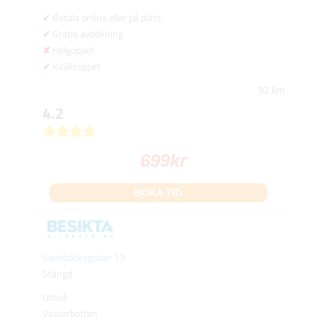
Betala online eller på plats
Gratis avbokning
Helgöppet
Kvällsöppet
92 km
4.2
699
kr
BOKA TID
Sandbäcksgatan 13
Stängd
Umeå
Västerbotten