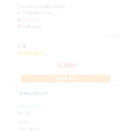
Betala online eller på plats
Gratis avbokning
Helgöppet
Kvällsöppet
91 km
4.5
539
kr
BOKA TID
Formvägen 8
Stängd
Umeå
Västerbotten