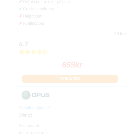
Betala online eller på plats
Gratis avbokning
Helgöppet
Kvällsöppet
79 km
4.7
659
kr
BOKA TID
Saltviksvägen 15
Stängd
Härnösand
Västernorrland