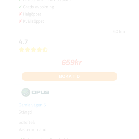
Gratis avbokning
Helgöppet
Kvällsöppet
60 km
4.7
659
kr
BOKA TID
Gamla vägen 5
Stängd
Sollefteå
Västernorrland