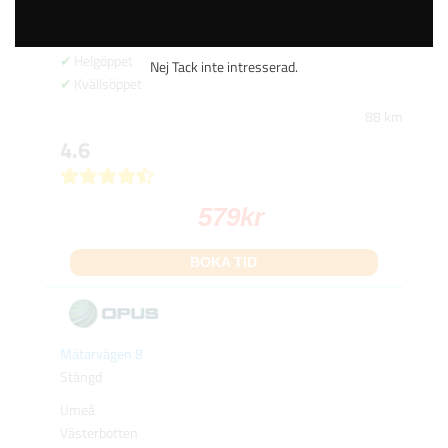
Betala online eller på plats
Gratis avbokning
Helgöppet
Nej Tack inte intresserad.
Kvällsöppet
88 km
4.6
579
kr
BOKA TID
Mätarvägen 8
Stängd
Umeå
Västerbotten