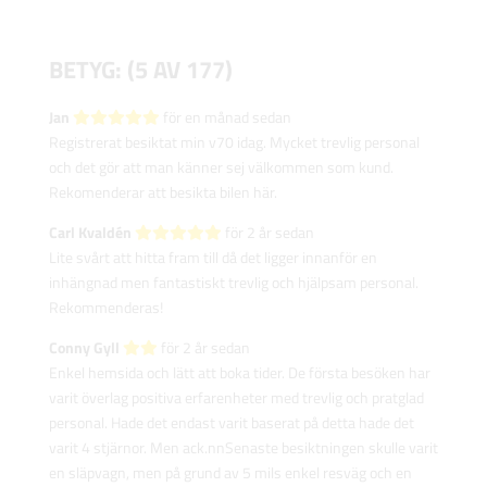
BETYG: (5 AV 177)
Jan‎
för en månad sedan
Registrerat besiktat min v70 idag. Mycket trevlig personal
och det gör att man känner sej välkommen som kund.
Rekomenderar att besikta bilen här.
Carl Kvaldén‎
för 2 år sedan
Lite svårt att hitta fram till då det ligger innanför en
inhängnad men fantastiskt trevlig och hjälpsam personal.
Rekommenderas!
Conny Gyll‎
för 2 år sedan
Enkel hemsida och lätt att boka tider. De första besöken har
varit överlag positiva erfarenheter med trevlig och pratglad
personal. Hade det endast varit baserat på detta hade det
varit 4 stjärnor. Men ack.nnSenaste besiktningen skulle varit
en släpvagn, men på grund av 5 mils enkel resväg och en