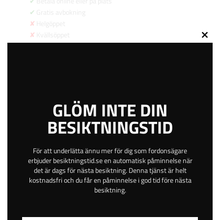
Betala online eller på plats
Gratis avbokning
Helgöppet
Kvällsöppet
Close
47 km
this
4.3
modu
569
kr
GLÖM INTE DIN
BESIKTNINGSTID
BOKA TID
För att underlätta ännu mer för dig som fordonsägare
erbjuder besiktningstid.se en automatisk påminnelse när
Bilprovarevägen 9
det är dags för nästa besiktning. Denna tjänst är helt
Stängd
kostnadsfri och du får en påminnelse i god tid före nästa
besiktning.
Trollhättan
Västra Götaland