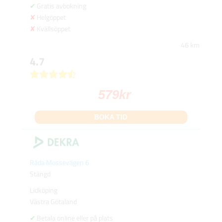
Gratis avbokning
Helgöppet
Kvällsöppet
46 km
4.7
579
kr
BOKA TID
Råda Mossevägen 6
Stängd
Lidköping
Västra Götaland
Betala online eller på plats