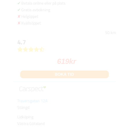
Betala online eller på plats
Gratis avbokning
Helgöppet
Kvällsöppet
50 km
4.7
619
kr
BOKA TID
Traversgatan 12A
Stängd
Lidköping
Västra Götaland