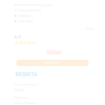
Betala online eller på plats
Gratis avbokning
Helgöppet
Kvällsöppet
52 km
4.5
589
kr
BOKA TID
Kvarnkullevägen 2
Stängd
Uddevalla
Västra Götaland