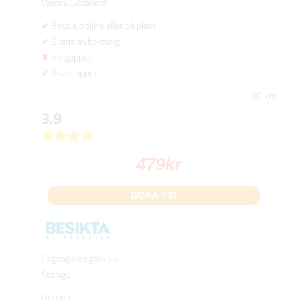
Västra Götaland
Betala online eller på plats
Gratis avbokning
Helgöppet
Kvällsöppet
60 km
3.9
479
kr
BOKA TID
Fogdagårdsgatan 4
Stängd
Götene