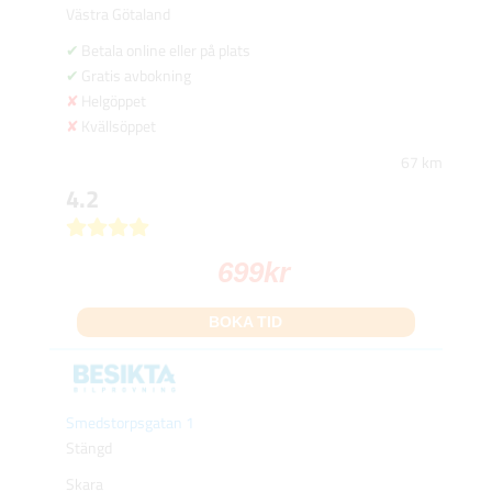
Västra Götaland
Betala online eller på plats
Gratis avbokning
Helgöppet
Kvällsöppet
67 km
4.2
699
kr
BOKA TID
Smedstorpsgatan 1
Stängd
Skara