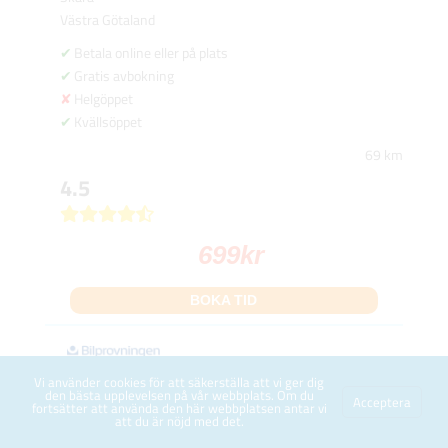
Västra Götaland
Betala online eller på plats
Gratis avbokning
Helgöppet
Kvällsöppet
69 km
4.5
699
kr
BOKA TID
Vi använder cookies för att säkerställa att vi ger dig
Ekgatan 3
den bästa upplevelsen på vår webbplats. Om du
Acceptera
fortsätter att använda den här webbplatsen antar vi
Stängd
att du är nöjd med det.
Lysekil