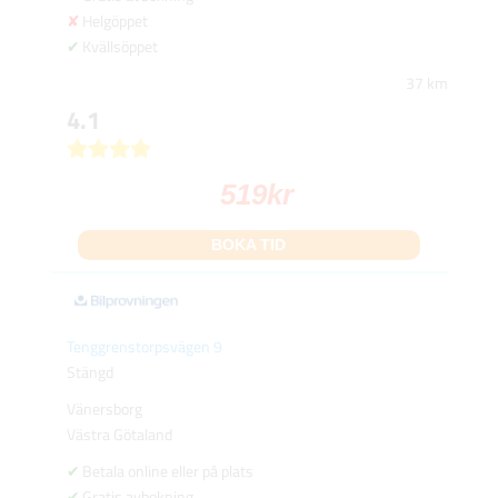
Helgöppet
Kvällsöppet
37 km
4.1
519
kr
BOKA TID
Tenggrenstorpsvägen 9
Stängd
Vänersborg
Västra Götaland
Betala online eller på plats
Gratis avbokning