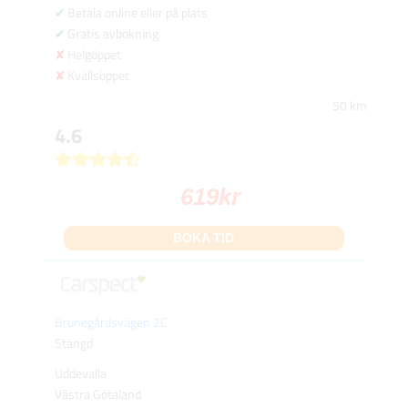
Betala online eller på plats
Gratis avbokning
Helgöppet
Kvällsöppet
50 km
4.6
619
kr
BOKA TID
Brunegårdsvägen 2C
Stängd
Uddevalla
Västra Götaland