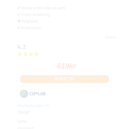
Betala online eller på plats
Gratis avbokning
Helgöppet
Kvällsöppet
53 km
4.2
619
kr
BOKA TID
Norrlandsvägen 35
Stängd
Säffle
Värmland