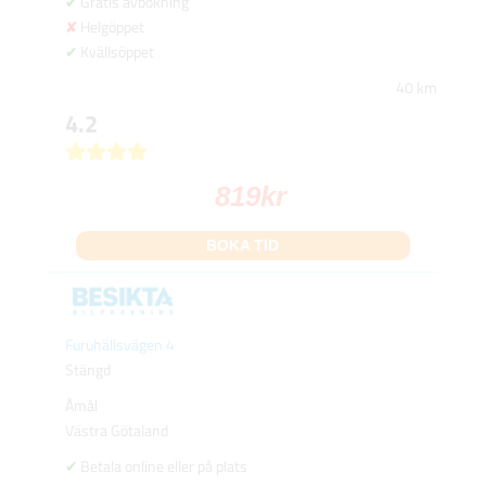
Gratis avbokning
Helgöppet
Kvällsöppet
40 km
4.2
819
kr
BOKA TID
Furuhällsvägen 4
Stängd
Åmål
Västra Götaland
Betala online eller på plats