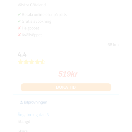
Västra Götaland
Betala online eller på plats
Gratis avbokning
Helgöppet
Kvällsöppet
68 km
4.4
519
kr
BOKA TID
Ängatorpsgatan 3
Stängd
Skara