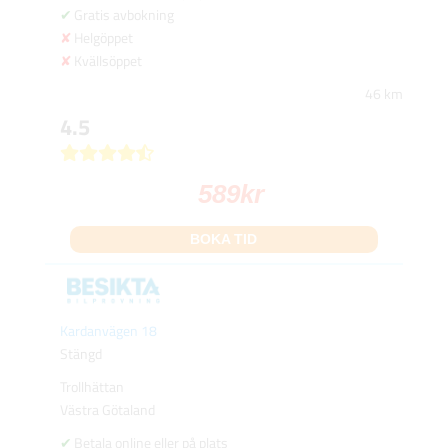
Gratis avbokning
Helgöppet
Kvällsöppet
46 km
4.5
589
kr
BOKA TID
Kardanvägen 18
Stängd
Trollhättan
Västra Götaland
Betala online eller på plats