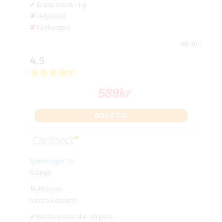
Gratis avbokning
Helgöppet
Kvällsöppet
46 km
4.5
589
kr
BOKA TID
Grafitvägen 15
Stängd
Trollhättan
Västra Götaland
Betala online eller på plats