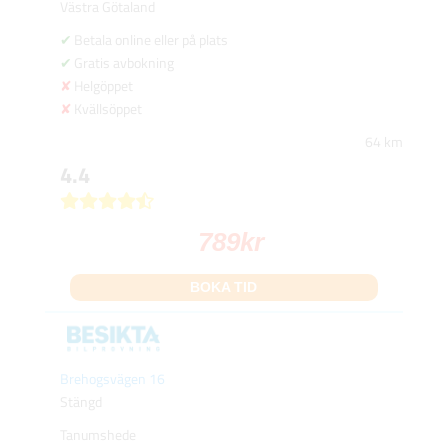
Västra Götaland
Betala online eller på plats
Gratis avbokning
Helgöppet
Kvällsöppet
64 km
4.4
789
kr
BOKA TID
Brehogsvägen 16
Stängd
Tanumshede