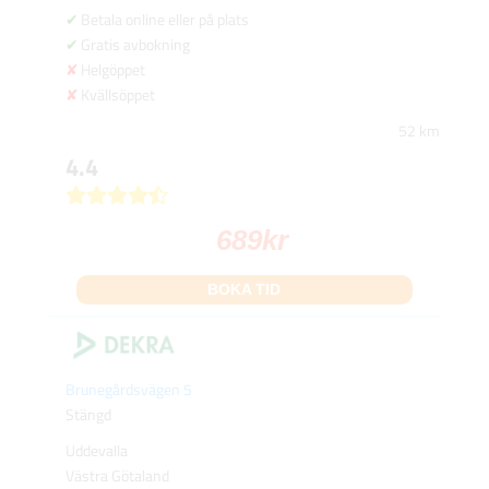
Betala online eller på plats
Gratis avbokning
Helgöppet
Kvällsöppet
52 km
4.4
689
kr
BOKA TID
Brunegårdsvägen 5
Stängd
Uddevalla
Västra Götaland