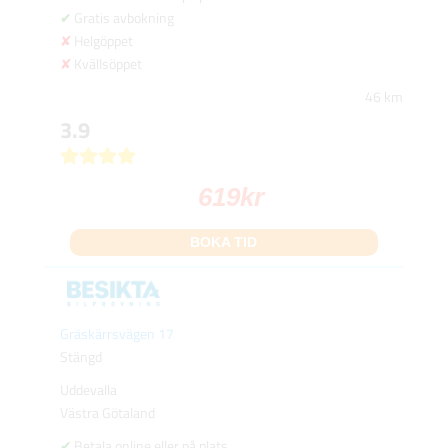
Gratis avbokning
Helgöppet
Kvällsöppet
46 km
3.9
619
kr
BOKA TID
Gräskärrsvägen 17
Stängd
Uddevalla
Västra Götaland
Betala online eller på plats