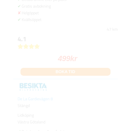
Gratis avbokning
Helgöppet
Kvällsöppet
47 km
4.1
499
kr
BOKA TID
De La Gardievägen 8
Stängd
Lidköping
Västra Götaland