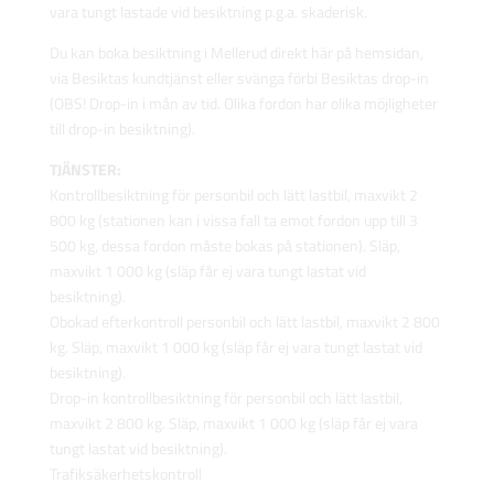
vara tungt lastade vid besiktning p.g.a. skaderisk.
Du kan boka besiktning i Mellerud direkt här på hemsidan,
via Besiktas kundtjänst eller svänga förbi Besiktas drop-in
(OBS! Drop-in i mån av tid. Olika fordon har olika möjligheter
till drop-in besiktning).
TJÄNSTER:
Kontrollbesiktning för personbil och lätt lastbil, maxvikt 2
800 kg (stationen kan i vissa fall ta emot fordon upp till 3
500 kg, dessa fordon måste bokas på stationen). Släp,
maxvikt 1 000 kg (släp får ej vara tungt lastat vid
besiktning).
Obokad efterkontroll personbil och lätt lastbil, maxvikt 2 800
kg. Släp, maxvikt 1 000 kg (släp får ej vara tungt lastat vid
besiktning).
Drop-in kontrollbesiktning för personbil och lätt lastbil,
maxvikt 2 800 kg. Släp, maxvikt 1 000 kg (släp får ej vara
tungt lastat vid besiktning).
Trafiksäkerhetskontroll