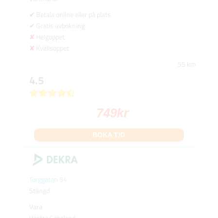
Betala online eller på plats
Gratis avbokning
Helgöppet
Kvällsöppet
55 km
4.5
749
kr
BOKA TID
Torggatan 54
Stängd
Vara
Västra Götaland