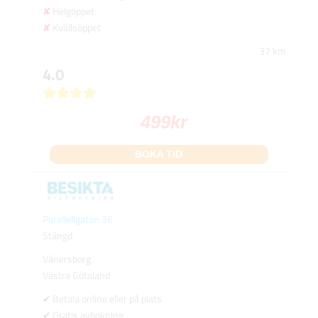
Helgöppet
Kvällsöppet
37 km
4.0
499
kr
BOKA TID
Parallellgatan 36
Stängd
Vänersborg
Västra Götaland
Betala online eller på plats
Gratis avbokning