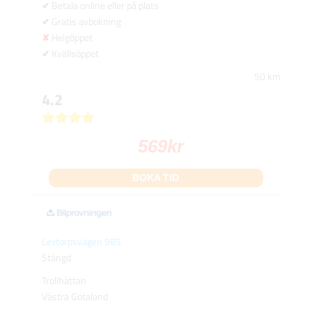
Betala online eller på plats
Gratis avbokning
Helgöppet
Kvällsöppet
50 km
4.2
569
kr
BOKA TID
Lextorpsvägen 985
Stängd
Trollhättan
Västra Götaland