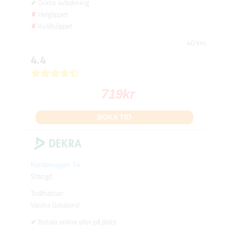
Gratis avbokning
Helgöppet
Kvällsöppet
40 km
4.4
719
kr
BOKA TID
Kardanvägen 14
Stängd
Trollhättan
Västra Götaland
Betala online eller på plats