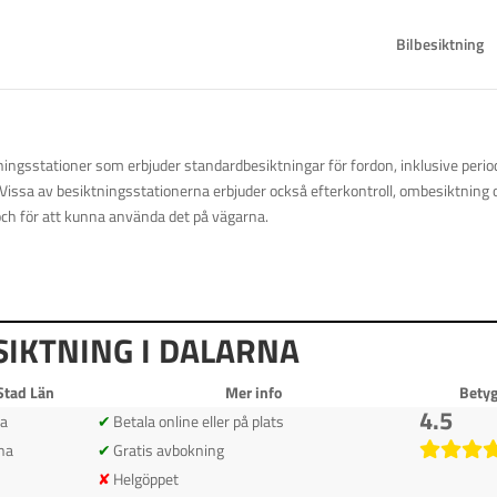
Bilbesiktning
ingsstationer som erbjuder standardbesiktningar för fordon, inklusive peri
. Vissa av besiktningsstationerna erbjuder också efterkontroll, ombesiktning oc
 och för att kunna använda det på vägarna.
SIKTNING I DALARNA
Stad Län
Mer info
Bety
4.5
ta
Betala online eller på plats
na
Gratis avbokning
Helgöppet