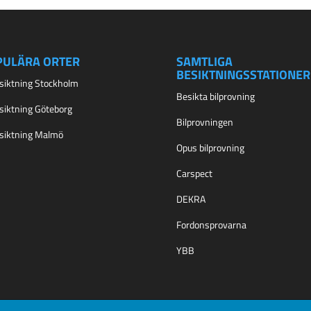
PULÄRA ORTER
SAMTLIGA
BESIKTNINGSSTATIONER
esiktning Stockholm
Besikta bilprovning
esiktning Göteborg
Bilprovningen
esiktning Malmö
Opus bilprovning
Carspect
DEKRA
Fordonsprovarna
YBB