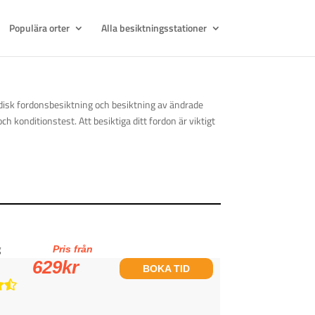
Populära orter
Alla besiktningsstationer
odisk fordonsbesiktning och besiktning av ändrade
h konditionstest. Att besiktiga ditt fordon är viktigt
g
Pris från
629
kr
BOKA TID