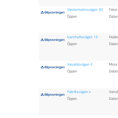
Västermalmsvägen 30
Falun
Öppen
Dalar
Ivarshyttevägen 13
Hede
Öppen
Dalar
Vasalidsvägen 3
Mora
Öppen
Dalar
Fabriksvägen 4
Vans
Öppen
Dalar