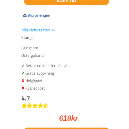
BOKA TID
Blåsvädersgatan 14
Stängd
Ljungsbro
Östergötland
Betala online eller på plats
Gratis avbokning
Helgöppet
Kvällsöppet
4.7
619
kr