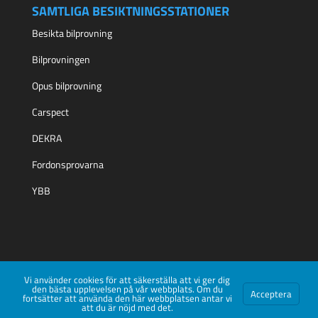
SAMTLIGA BESIKTNINGSSTATIONER
Besikta bilprovning
Bilprovningen
Opus bilprovning
Carspect
DEKRA
Fordonsprovarna
YBB
Vi använder cookies för att säkerställa att vi ger dig
den bästa upplevelsen på vår webbplats. Om du
Acceptera
fortsätter att använda den här webbplatsen antar vi
Aktiebolaget BNP Media | Kontakt info@besiktningstid.se
att du är nöjd med det.