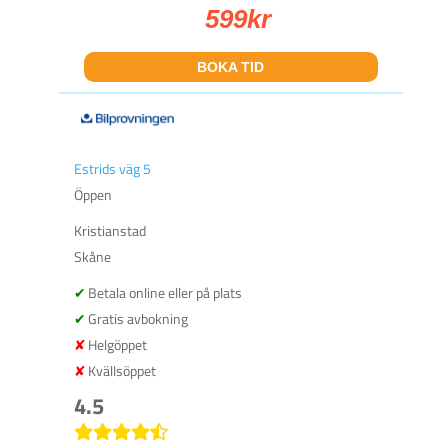
599
kr
BOKA TID
Estrids väg 5
Öppen
Kristianstad
Skåne
Betala online eller på plats
Gratis avbokning
Helgöppet
Kvällsöppet
4.5