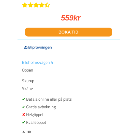
559
kr
BOKA TID
Elleholmsvägen 4
Öppen
Skurup
Skåne
Betala online eller på plats
Gratis avbokning
Helgöppet
Kvällsöppet
4.8