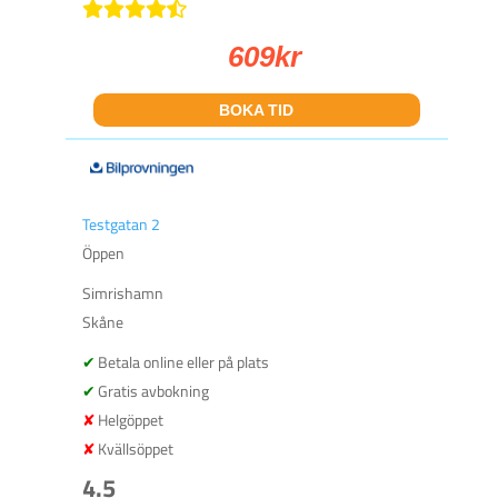
609
kr
BOKA TID
Testgatan 2
Öppen
Simrishamn
Skåne
Betala online eller på plats
Gratis avbokning
Helgöppet
Kvällsöppet
4.5