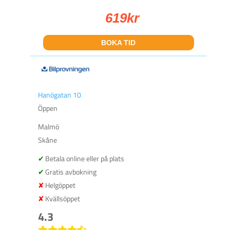
619
kr
BOKA TID
Hanögatan 10
Öppen
Malmö
Skåne
Betala online eller på plats
Gratis avbokning
Helgöppet
Kvällsöppet
4.3