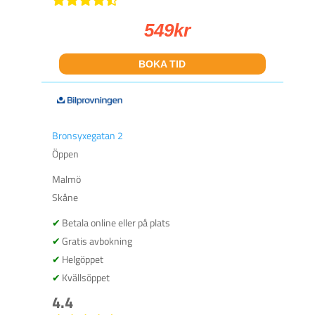
549
kr
BOKA TID
Bronsyxegatan 2
Öppen
Malmö
Skåne
Betala online eller på plats
Gratis avbokning
Helgöppet
Kvällsöppet
4.4