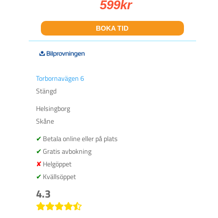
599
kr
BOKA TID
Torbornavägen 6
Stängd
Helsingborg
Skåne
Betala online eller på plats
Gratis avbokning
Helgöppet
Kvällsöppet
4.3