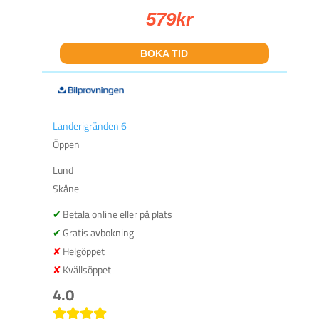
579
kr
BOKA TID
Landerigränden 6
Öppen
Lund
Skåne
Betala online eller på plats
Gratis avbokning
Helgöppet
Kvällsöppet
4.0