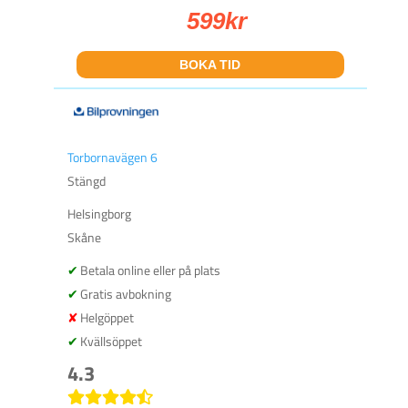
599
kr
BOKA TID
Torbornavägen 6
Stängd
Helsingborg
Skåne
Betala online eller på plats
Gratis avbokning
Helgöppet
Kvällsöppet
4.3