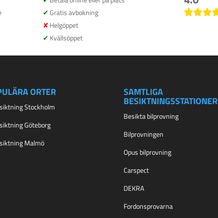
e
Gratis avbokning
Helgöppet
Kvällsöppet
PULÄRA ORTER
SAMTLIGA
BESIKTNINGSSTATIONER
esiktning Stockholm
Besikta bilprovning
esiktning Göteborg
Bilprovningen
esiktning Malmö
Opus bilprovning
Carspect
DEKRA
Fordonsprovarna