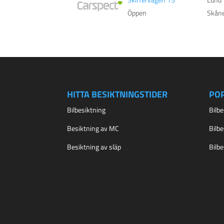
Öppen
Skån
HITTA BESIKTNINGSTIDER
PO
Bilbesiktning
Bilb
Besiktning av MC
Bilb
Besiktning av släp
Bilb