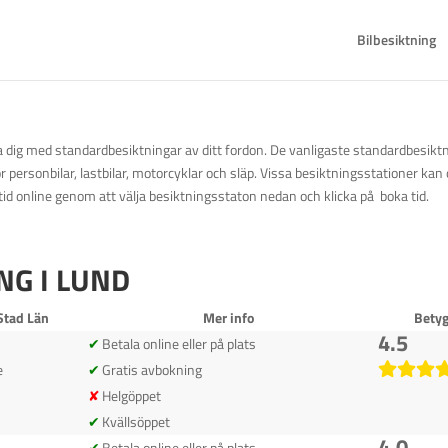
Bilbesiktning
pa dig med standardbesiktningar av ditt fordon. De vanligaste standardbesikt
personbilar, lastbilar, motorcyklar och släp. Vissa besiktningsstationer kan 
id online genom att välja besiktningsstaton nedan och klicka på boka tid.
NG I LUND
Stad Län
Mer info
Bety
4.5
Betala online eller på plats
e
Gratis avbokning
Helgöppet
Kvällsöppet
4.0
Betala online eller på plats