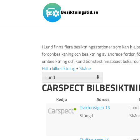
I Lund finns flera besiktningsstationer som kan hjäl
fordonbesiktning och besiktning av ändrade fordon för 
ombesiktning och konditionstest. Snabbast bokar du t
Hitta bilbesiktning
🠺
Skåne
⇩
CARSPECT BILBESIKTNI
Kedja
Adress
Traktorvägen 13
Lund
Stängd
Skån
Skiffervägen 15
Lund