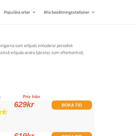
Populära orter
Alla besiktningsstationer
ningarna som erbjuds inkluderar periodisk
också erbjuda andra tjänster, som efterkontroll,
g
Pris från
629
kr
BOKA TID