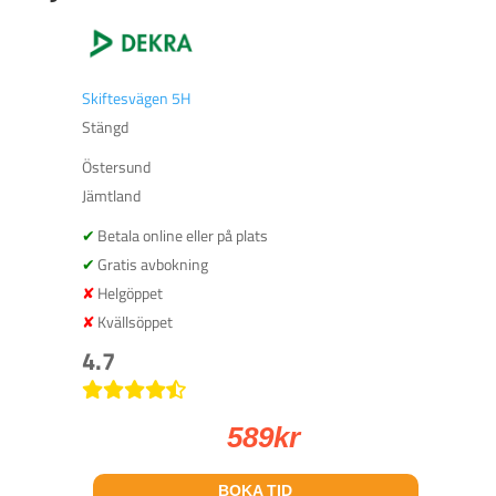
Skiftesvägen 5H
Stängd
Östersund
Jämtland
Betala online eller på plats
Gratis avbokning
Helgöppet
Kvällsöppet
4.7
589
kr
BOKA TID