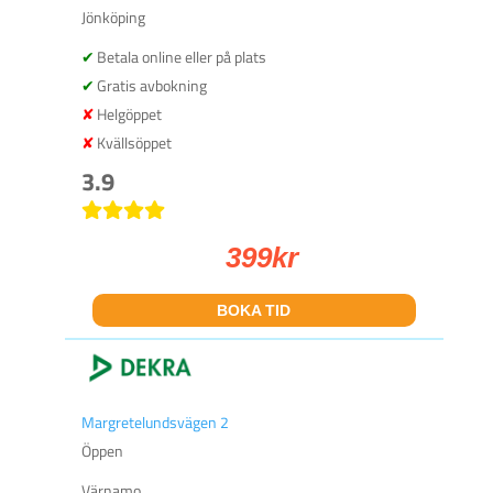
Jönköping
Betala online eller på plats
Gratis avbokning
Helgöppet
Kvällsöppet
3.9
399
kr
BOKA TID
Margretelundsvägen 2
Öppen
Värnamo