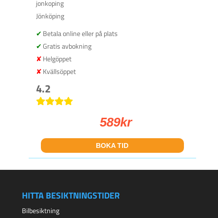
jonkoping
Jönköping
Betala online eller på plats
Gratis avbokning
Helgöppet
Kvällsöppet
4.2
589
kr
BOKA TID
HITTA BESIKTNINGSTIDER
Bilbesiktning