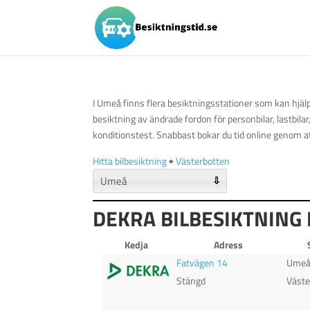
I Umeå finns flera besiktningsstationer som kan hjälp
besiktning av ändrade fordon för personbilar, lastbila
konditionstest. Snabbast bokar du tid online genom at
Hitta bilbesiktning
🠺
Västerbotten
⇩
DEKRA BILBESIKTNING 
Kedja
Adress
Fatvägen 14
Ume
Stängd
Väste