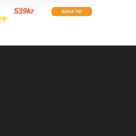
539
kr
BOKA TID