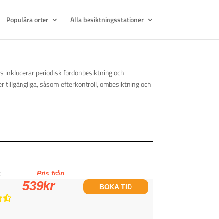
Populära orter
Alla besiktningsstationer
ds inkluderar periodisk fordonbesiktning och
er tillgängliga, såsom efterkontroll, ombesiktning och
g
Pris från
539
kr
BOKA TID