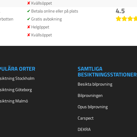
Kvällsöppet
4.5
å
Betala online eller på plats
rbotten
Gratis avbokning
Helgöppet
Kvällsöppet
PULÄRA ORTER
SAMTLIGA
BESIKTNINGSSTATIONER
esiktning Stockholm
Besikta bilprovning
esiktning Göteborg
Bilprovningen
esiktning Malmö
Opus bilprovning
Carspect
DEKRA