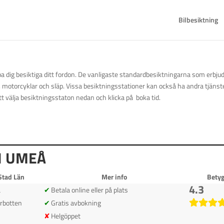
Bilbesiktning
a dig besiktiga ditt fordon. De vanligaste standardbesiktningarna som erbju
r, motorcyklar och släp. Vissa besiktningsstationer kan också ha andra tjänst
t välja besiktningsstaton nedan och klicka på boka tid.
I UMEÅ
Stad Län
Mer info
Bety
4.3
å
Betala online eller på plats
rbotten
Gratis avbokning
Helgöppet