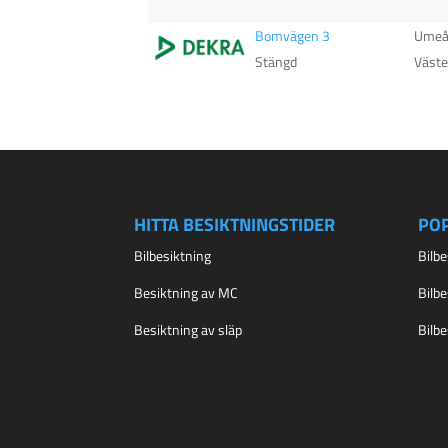
Bomvägen 3
Ume
Stängd
Väste
HITTA BESIKTNINGSTIDER
PO
Bilbesiktning
Bilb
Besiktning av MC
Bilb
Besiktning av släp
Bilb