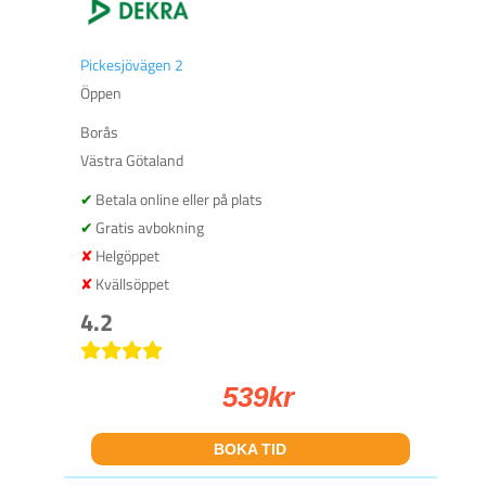
Pickesjövägen 2
Öppen
Borås
Västra Götaland
Betala online eller på plats
Gratis avbokning
Helgöppet
Kvällsöppet
4.2
539
kr
BOKA TID