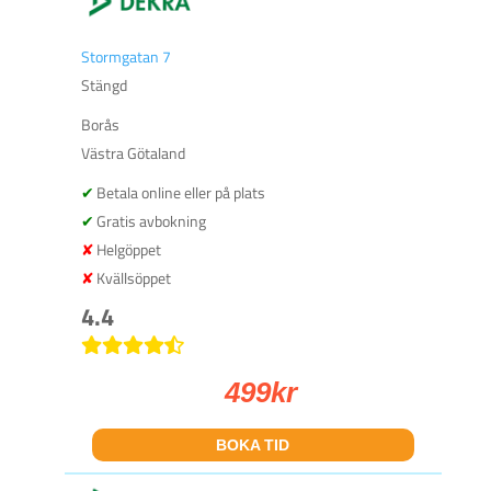
Stormgatan 7
Stängd
Borås
Västra Götaland
Betala online eller på plats
Gratis avbokning
Helgöppet
Kvällsöppet
4.4
499
kr
BOKA TID