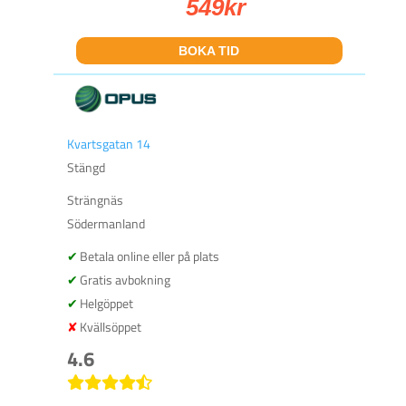
549
kr
BOKA TID
Kvartsgatan 14
Stängd
Strängnäs
Södermanland
Betala online eller på plats
Gratis avbokning
Helgöppet
Kvällsöppet
4.6