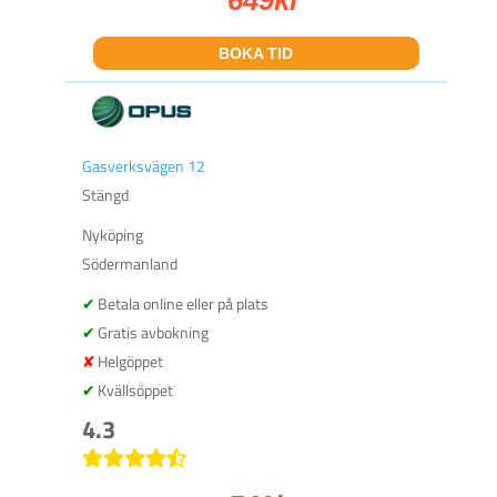
649
kr
BOKA TID
Gasverksvägen 12
Stängd
Nyköping
Södermanland
Betala online eller på plats
Gratis avbokning
Helgöppet
Kvällsöppet
4.3