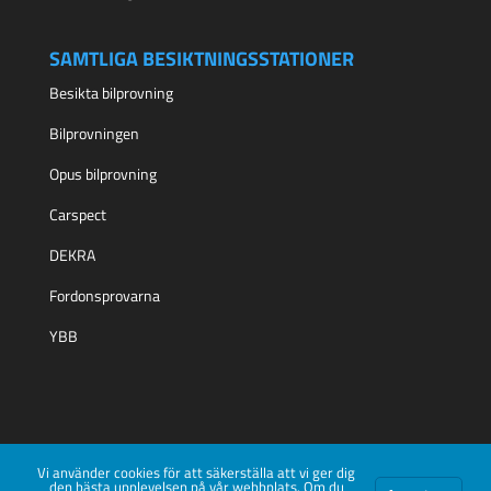
SAMTLIGA BESIKTNINGSSTATIONER
Besikta bilprovning
Bilprovningen
Opus bilprovning
Carspect
DEKRA
Fordonsprovarna
YBB
Vi använder cookies för att säkerställa att vi ger dig
den bästa upplevelsen på vår webbplats. Om du