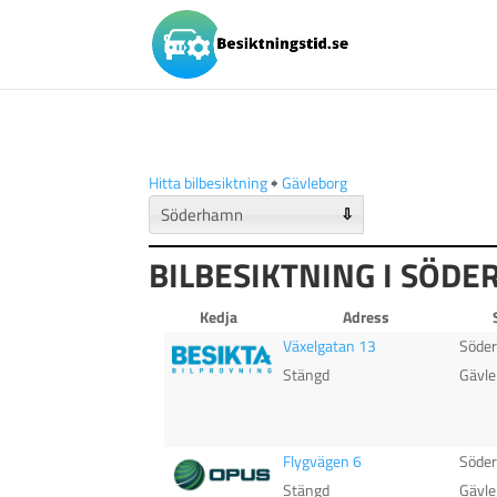
Hitta bilbesiktning
🠺
Gävleborg
⇩
BILBESIKTNING I SÖD
Kedja
Adress
Växelgatan 13
Söde
Stängd
Gävle
Flygvägen 6
Söde
Stängd
Gävle