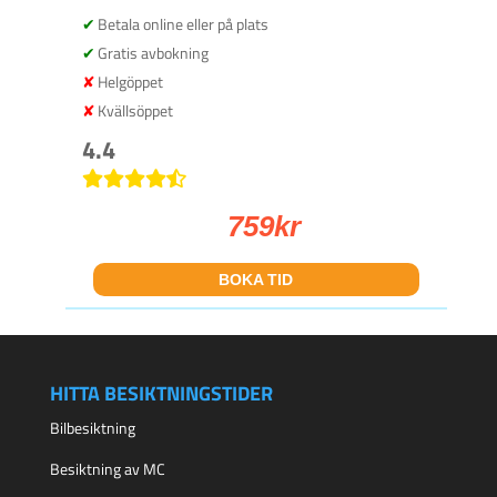
Betala online eller på plats
Gratis avbokning
Helgöppet
Kvällsöppet
4.4
759
kr
BOKA TID
HITTA BESIKTNINGSTIDER
Bilbesiktning
Besiktning av MC