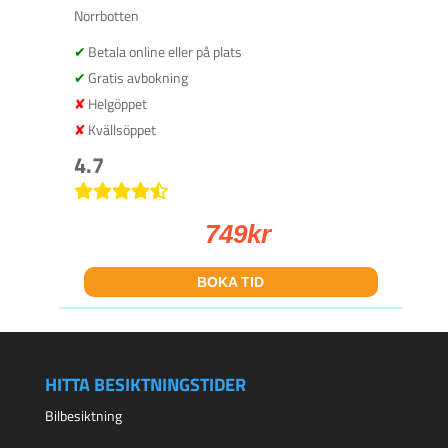
Norrbotten
Betala online eller på plats
Gratis avbokning
Helgöppet
Kvällsöppet
4.7
749
kr
BOKA TID
HITTA BESIKTNINGSTIDER
Bilbesiktning