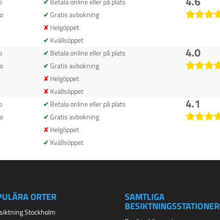
4.6
o
Betala online eller på plats
o
Gratis avbokning
Helgöppet
Kvällsöppet
4.0
o
Betala online eller på plats
o
Gratis avbokning
Helgöppet
Kvällsöppet
4.1
o
Betala online eller på plats
o
Gratis avbokning
Helgöppet
Kvällsöppet
PULÄRA ORTER
SAMTLIGA
BESIKTNINGSSTATIONER
esiktning Stockholm