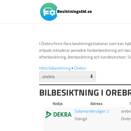
I Örebro finns flera besiktningsstationer som kan hjäl
erbjuds inkluderar periodisk fordonbesiktning och be
efterbesiktning, återbesiktning och konditionstest. S
Hitta bilbesiktning
🠺
Örebro
⇩
BILBESIKTNING I OREB
Kedja
Adress
Salamandervägen 2
orebr
Stängd
Örebr