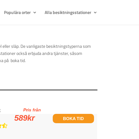
Populära orter
Alla besiktningsstationer
kel eller släp. De vanligaste besiktningstyperna som
stationer också erbjuda andra tjänster, såsom
ka på boka tid.
g
Pris från
589
kr
BOKA TID