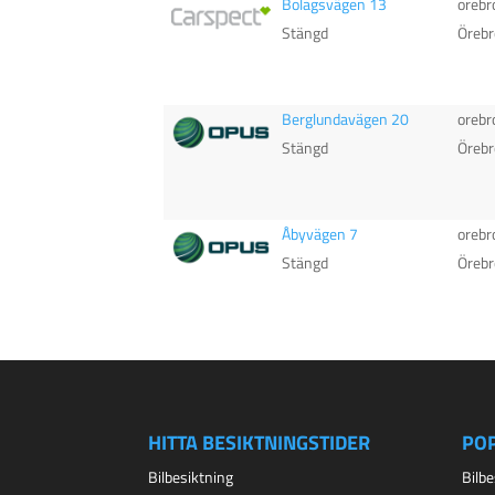
Bolagsvägen 13
orebr
Stängd
Örebr
Berglundavägen 20
orebr
Stängd
Örebr
Åbyvägen 7
orebr
Stängd
Örebr
HITTA BESIKTNINGSTIDER
PO
Bilbesiktning
Bilb