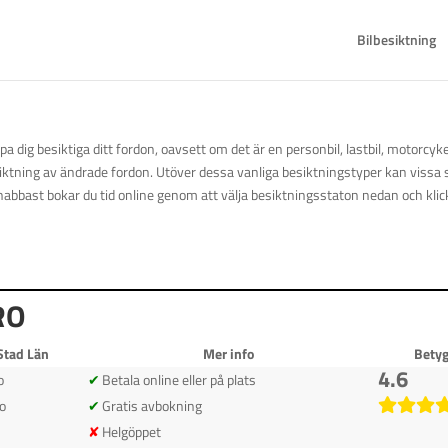
Bilbesiktning
pa dig besiktiga ditt fordon, oavsett om det är en personbil, lastbil, motorcy
siktning av ändrade fordon. Utöver dessa vanliga besiktningstyper kan vissa 
nabbast bokar du tid online genom att välja besiktningsstaton nedan och klic
RO
Stad Län
Mer info
Bety
4.6
o
Betala online eller på plats
o
Gratis avbokning
Helgöppet