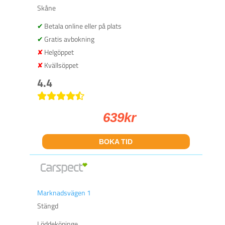
Skåne
Betala online eller på plats
Gratis avbokning
Helgöppet
Kvällsöppet
4.4
639
kr
BOKA TID
Marknadsvägen 1
Stängd
Löddeköpinge