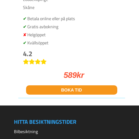
Skåne
Betala online eller på plats
Gratis avbokning
Helgöppet
Kvällsöppet
4.2
589
kr
BOKA TID
HITTA BESIKTNINGSTIDER
Bilbesiktning