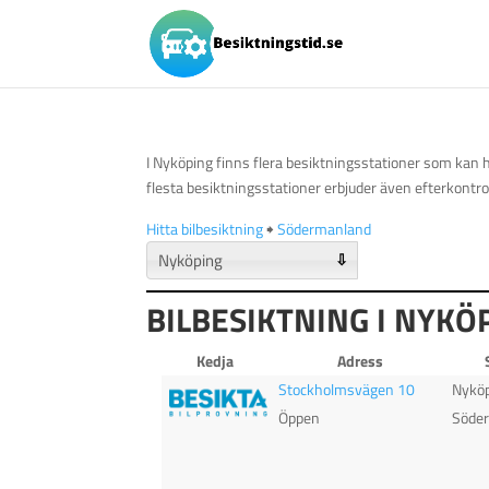
I Nyköping finns flera besiktningsstationer som kan h
flesta besiktningsstationer erbjuder även efterkontro
Hitta bilbesiktning
🠺
Södermanland
⇩
BILBESIKTNING I NYKÖ
Kedja
Adress
Stockholmsvägen 10
Nykö
Öppen
Söde