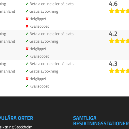
4.6
ping
Betala online eller på plats
rmanland
Gratis avbokning
Helgöppet
Kvällsöppet
4.2
ping
Betala online eller på plats
rmanland
Gratis avbokning
Helgöppet
Kvällsöppet
4.3
ping
Betala online eller på plats
rmanland
Gratis avbokning
Helgöppet
Kvällsöppet
PULÄRA ORTER
SAMTLIGA
BESIKTNINGSSTATIONER
esiktning Stockholm