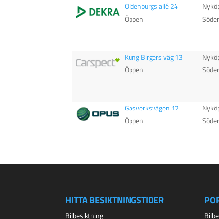
Oldenburgs allé 24
Nykö
Öppen
Söde
Kung Birgers väg 13
Nykö
Öppen
Söde
Gasverksvägen 12
Nykö
Öppen
Söde
HITTA BESIKTNINGSTIDER
PO
Bilbesiktning
Bilb