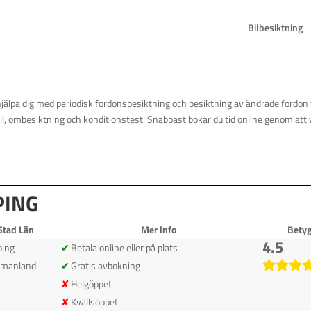
Bilbesiktning
jälpa dig med periodisk fordonsbesiktning och besiktning av ändrade fordon fö
ll, ombesiktning och konditionstest. Snabbast bokar du tid online genom att 
PING
Stad Län
Mer info
Bety
4.5
ping
Betala online eller på plats
rmanland
Gratis avbokning
Helgöppet
Kvällsöppet