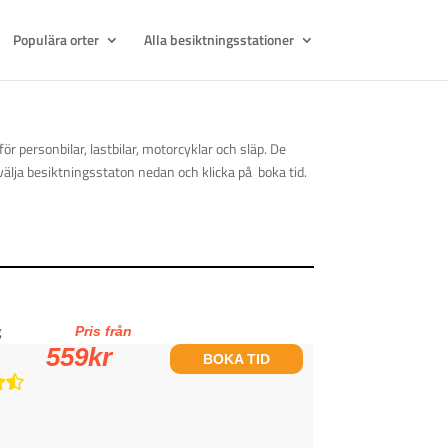
Populära orter
Alla besiktningsstationer
r personbilar, lastbilar, motorcyklar och släp. De
välja besiktningsstaton nedan och klicka på boka tid.
g
Pris från
559
kr
BOKA TID