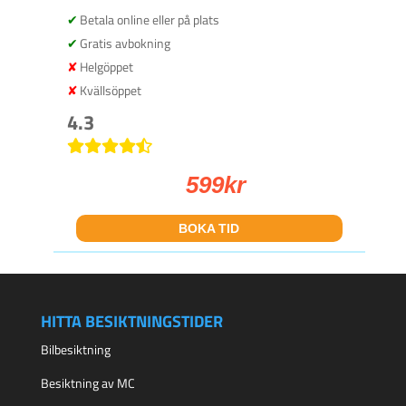
Betala online eller på plats
Gratis avbokning
Helgöppet
Kvällsöppet
4.3
599
kr
BOKA TID
HITTA BESIKTNINGSTIDER
Bilbesiktning
Besiktning av MC