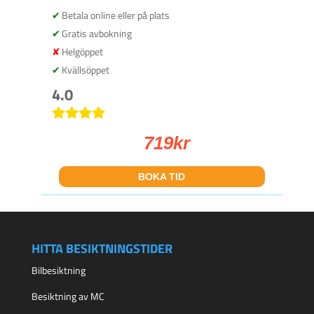
Betala online eller på plats
Gratis avbokning
Helgöppet
Kvällsöppet
4.0
719
kr
BOKA TID
HITTA BESIKTNINGSTIDER
Bilbesiktning
Besiktning av MC