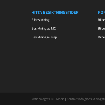
HITTA BESIKTNINGSTIDER
PO
Bilbesiktning
Bilb
Besiktning av MC
Bilb
Besiktning av släp
Bilb
Aktiebolaget BNP Media | Kontakt info@besiktningsti