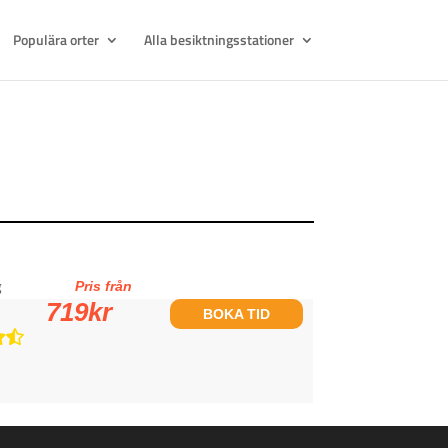
Populära orter
Alla besiktningsstationer
g
Pris från
719
kr
BOKA TID