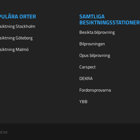
PULÄRA ORTER
SAMTLIGA
BESIKTNINGSSTATIONER
esiktning Stockholm
Besikta bilprovning
esiktning Göteborg
Bilprovningen
esiktning Malmö
Opus bilprovning
Carspect
DEKRA
Fordonsprovarna
YBB
d.se