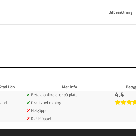
Bilbesiktning
Stad Län
Mer info
Bety
4.4
Betala online eller på plats
land
Gratis avbokning
Helgöppet
Kvällsöppet