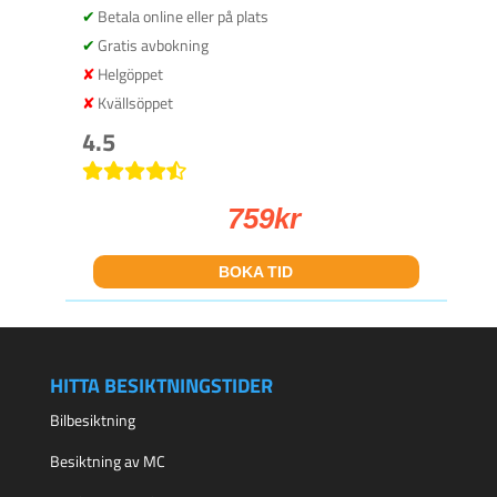
Betala online eller på plats
Gratis avbokning
Helgöppet
Kvällsöppet
4.5
759
kr
BOKA TID
HITTA BESIKTNINGSTIDER
Bilbesiktning
Besiktning av MC