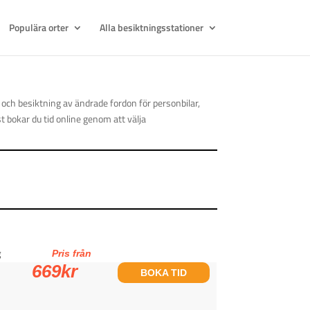
Populära orter
Alla besiktningsstationer
 och besiktning av ändrade fordon för personbilar,
t bokar du tid online genom att välja
g
Pris från
669
kr
BOKA TID