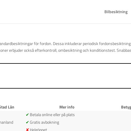
Bilbesiktning
andardbesiktningar för fordon. Dessa inkluderar periodisk fordonsbesiktning
tioner erbjuder också efterkontroll, ombesiktning och konditionstest. Snabbas
Stad Län
Mer info
Bety
Betala online eller på plats
manland
Gratis avbokning
Helgöppet