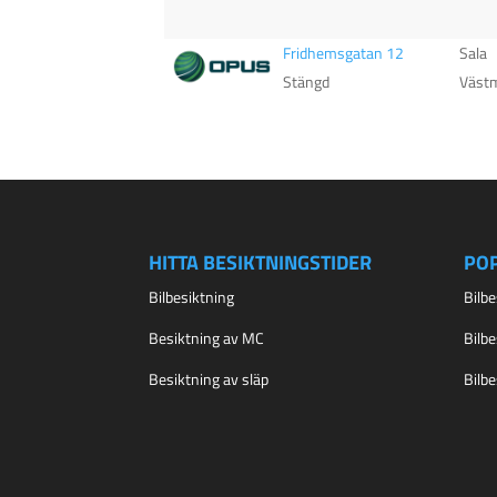
Fridhemsgatan 12
Sala
Stängd
Väst
HITTA BESIKTNINGSTIDER
PO
Bilbesiktning
Bilb
Besiktning av MC
Bilb
Besiktning av släp
Bilb