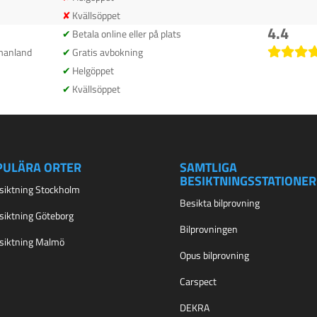
Kvällsöppet
4.4
Betala online eller på plats
manland
Gratis avbokning
Helgöppet
Kvällsöppet
PULÄRA ORTER
SAMTLIGA
BESIKTNINGSSTATIONER
esiktning Stockholm
Besikta bilprovning
esiktning Göteborg
Bilprovningen
esiktning Malmö
Opus bilprovning
Carspect
DEKRA