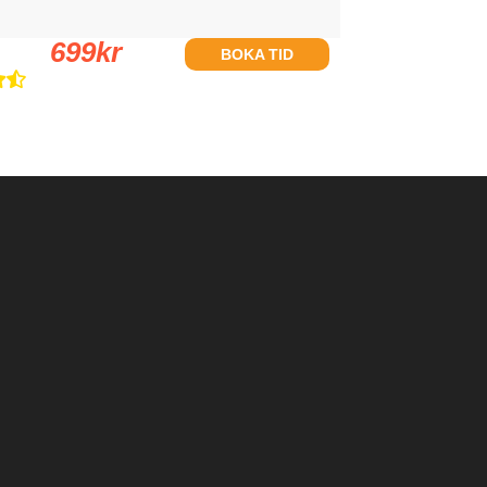
699
kr
BOKA TID