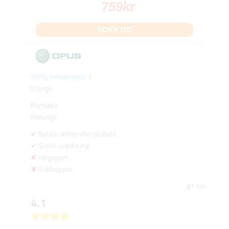
759
kr
BOKA TID
Sörby Industrigata 3
Stängd
Ronneby
Blekinge
Betala online eller på plats
Gratis avbokning
Helgöppet
Kvällsöppet
81 km
4.1