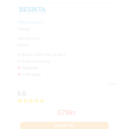
Polhemsgatan 4
Stängd
Kalmars stad
Kalmar
Betala online eller på plats
Gratis avbokning
Helgöppet
Kvällsöppet
3 km
5.0
579
kr
BOKA TID