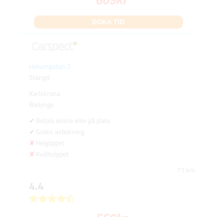
609
kr
BOKA TID
Heliumgatan 2
Stängd
Karlskrona
Blekinge
Betala online eller på plats
Gratis avbokning
Helgöppet
Kvällsöppet
71 km
4.4