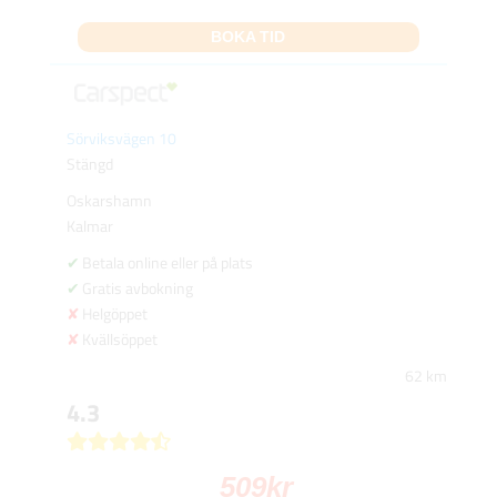
BOKA TID
Sörviksvägen 10
Stängd
Oskarshamn
Kalmar
Betala online eller på plats
Gratis avbokning
Helgöppet
Kvällsöppet
62 km
4.3
509
kr