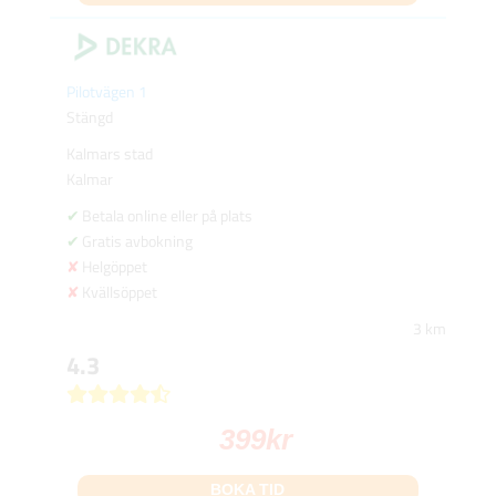
Pilotvägen 1
Stängd
Kalmars stad
Kalmar
Betala online eller på plats
Gratis avbokning
Helgöppet
Kvällsöppet
3 km
4.3
399
kr
BOKA TID