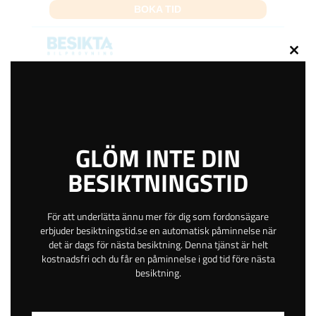
BOKA TID
Close
Rungatan 14
this
Stängd
modu
Borgholm
Kalmar
GLÖM INTE DIN
Betala online eller på plats
Gratis avbokning
BESIKTNINGSTID
Helgöppet
Kvällsöppet
För att underlätta ännu mer för dig som fordonsägare
28 km
erbjuder besiktningstid.se en automatisk påminnelse när
4.5
det är dags för nästa besiktning. Denna tjänst är helt
kostnadsfri och du får en påminnelse i god tid före nästa
besiktning.
679
kr