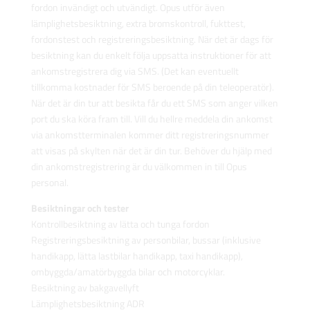
fordon invändigt och utvändigt. Opus utför även
lämplighetsbesiktning, extra bromskontroll, fukttest,
fordonstest och registreringsbesiktning. När det är dags för
besiktning kan du enkelt följa uppsatta instruktioner för att
ankomstregistrera dig via SMS. (Det kan eventuellt
tillkomma kostnader för SMS beroende på din teleoperatör).
När det är din tur att besikta får du ett SMS som anger vilken
port du ska köra fram till. Vill du hellre meddela din ankomst
via ankomstterminalen kommer ditt registreringsnummer
att visas på skylten när det är din tur. Behöver du hjälp med
din ankomstregistrering är du välkommen in till Opus
personal.
Besiktningar och tester
Kontrollbesiktning av lätta och tunga fordon
Registreringsbesiktning av personbilar, bussar (inklusive
handikapp, lätta lastbilar handikapp, taxi handikapp),
ombyggda/amatörbyggda bilar och motorcyklar.
Besiktning av bakgavellyft
Lämplighetsbesiktning ADR