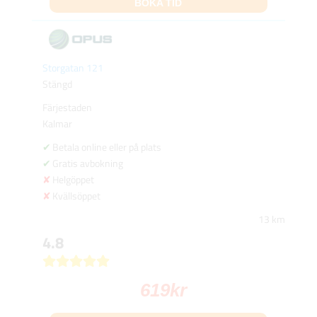
BOKA TID
Storgatan 121
Stängd
Färjestaden
Kalmar
Betala online eller på plats
Gratis avbokning
Helgöppet
Kvällsöppet
13 km
4.8
619
kr