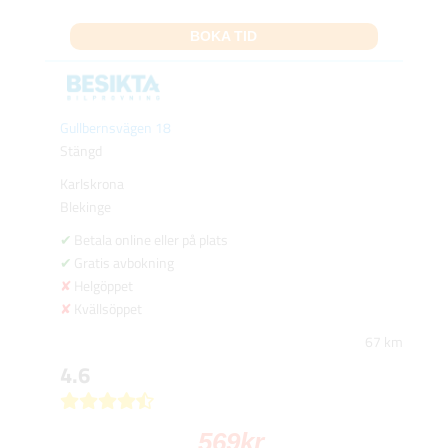
BOKA TID
Gullbernsvägen 18
Stängd
Karlskrona
Blekinge
Betala online eller på plats
Gratis avbokning
Helgöppet
Kvällsöppet
67 km
4.6
569
kr