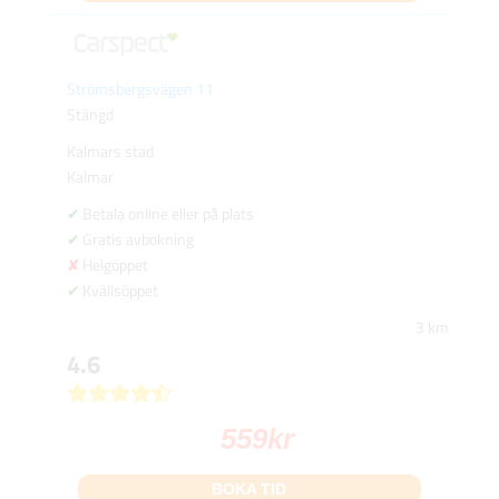
Strömsbergsvägen 11
Stängd
Kalmars stad
Kalmar
Betala online eller på plats
Gratis avbokning
Helgöppet
Kvällsöppet
3 km
4.6
559
kr
BOKA TID