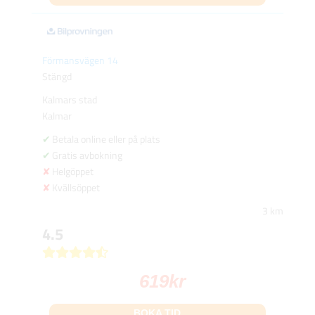
Förmansvägen 14
Stängd
Kalmars stad
Kalmar
Betala online eller på plats
Gratis avbokning
Helgöppet
Kvällsöppet
3 km
4.5
619
kr
BOKA TID