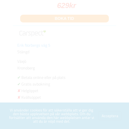
629
kr
BOKA TID
Erik Norbergs väg 5
Stängd
Växjö
Kronoberg
Betala online eller på plats
Gratis avbokning
Helgöppet
Kvällsöppet
95 km
Vi använder cookies för att säkerställa att vi ger dig
den bästa upplevelsen på vår webbplats. Om du
4.2
Acceptera
fortsätter att använda den här webbplatsen antar vi
att du är nöjd med det.