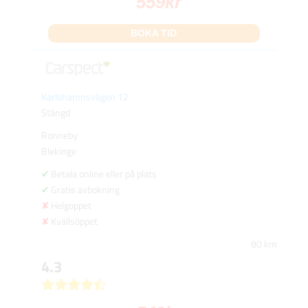
559
kr
BOKA TID
Karlshamnsvägen 12
Stängd
Ronneby
Blekinge
Betala online eller på plats
Gratis avbokning
Helgöppet
Kvällsöppet
80 km
4.3