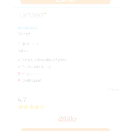
BOKA TID
Brofästet 3
Stängd
Färjestaden
Kalmar
Betala online eller på plats
Gratis avbokning
Helgöppet
Kvällsöppet
12 km
4.7
489
kr