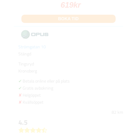
619
kr
BOKA TID
Strömgatan 10
Stängd
Tingsryd
Kronoberg
Betala online eller på plats
Gratis avbokning
Helgöppet
Kvällsöppet
82 km
4.5