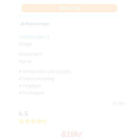
BOKA TID
Sandåsavägen 3
Stängd
Oskarshamn
Kalmar
Betala online eller på plats
Gratis avbokning
Helgöppet
Kvällsöppet
61 km
4.5
619
kr