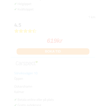
Helgöppet
Kvällsöppet
1 km
4.5
619
kr
BOKA TID
Sörviksvägen 10
Öppen
Oskarshamn
Kalmar
Betala online eller på plats
Gratis avbokning