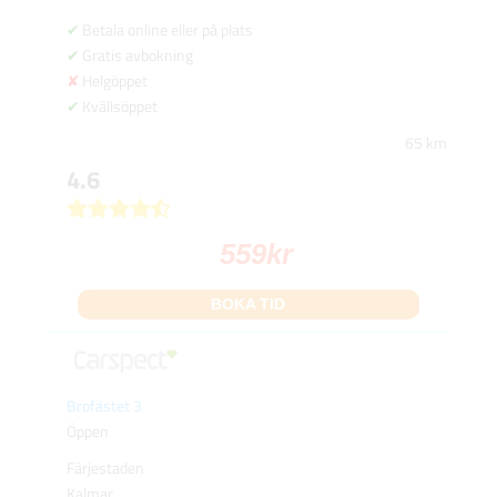
Betala online eller på plats
Gratis avbokning
Helgöppet
Kvällsöppet
65 km
4.6
559
kr
BOKA TID
Brofästet 3
Öppen
Färjestaden
Kalmar