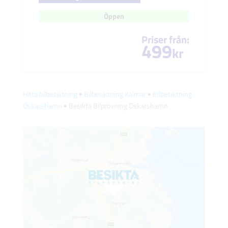
Öppen
Priser från:
499
kr
Hitta bilbesiktning
🠺
Bilbesiktning Kalmar
🠺
Bilbesiktning
Oskarshamn
🠺 Besikta Bilprovning Oskarshamn