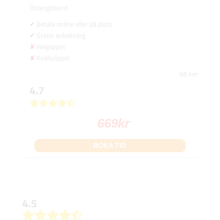
Östergötland
Betala online eller på plats
Gratis avbokning
Helgöppet
Kvällsöppet
98 km
4.7
669
kr
BOKA TID
4.5