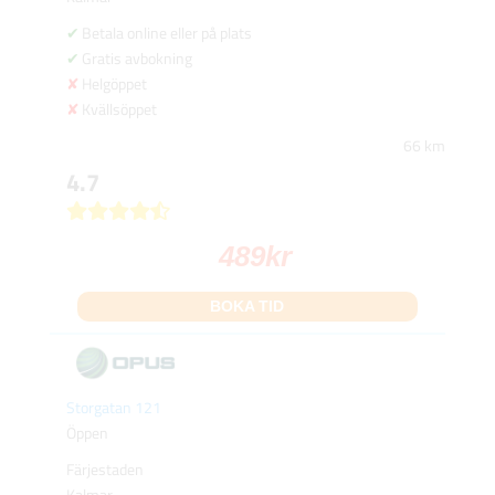
Betala online eller på plats
Gratis avbokning
Helgöppet
Kvällsöppet
66 km
4.7
489
kr
BOKA TID
Storgatan 121
Öppen
Färjestaden
Kalmar