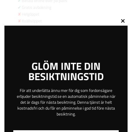
Betala online eller på plats
Gratis avbokning
Helgöppet
Kvällsöppet
Close
61 km
this
4.9
modu
629
kr
GLÖM INTE DIN
BESIKTNINGSTID
BOKA TID
För att underlätta ännu mer för dig som fordonsägare
erbjuder besiktningstid.se en automatisk påminnelse när
Engelska vägen 2
det är dags för nästa besiktning. Denna tjänst är helt
Öppen
kostnadsfri och du får en påminnelse i god tid före nästa
besiktning.
Kalmars stad
Kalmar