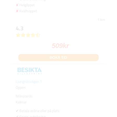
Helgöppet
Kvällsöppet
1 km
4.3
509
kr
BOKA TID
Ljungnäsvägen 1
Öppen
Mönsterås
Kalmar
Betala online eller på plats
Gratis avbokning