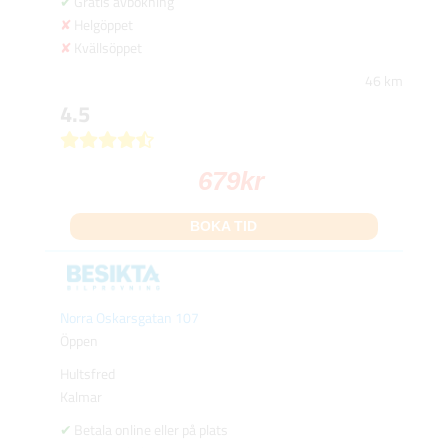
Gratis avbokning
Helgöppet
Kvällsöppet
46 km
4.5
679
kr
BOKA TID
Norra Oskarsgatan 107
Öppen
Hultsfred
Kalmar
Betala online eller på plats