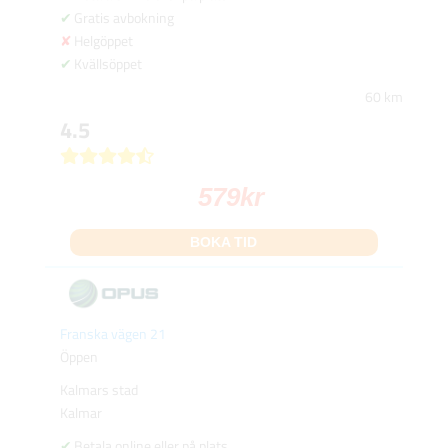
Gratis avbokning
Helgöppet
Kvällsöppet
60 km
4.5
579
kr
BOKA TID
Franska vägen 21
Öppen
Kalmars stad
Kalmar
Betala online eller på plats