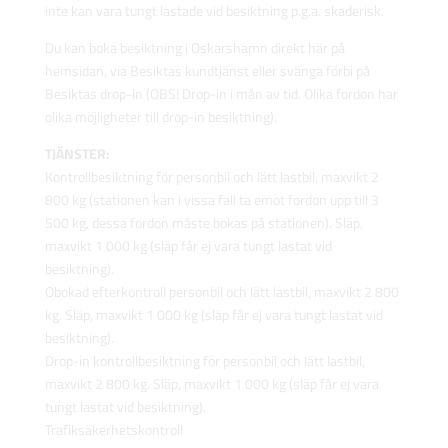
inte kan vara tungt lastade vid besiktning p.g.a. skaderisk.
Du kan boka besiktning i Oskarshamn direkt här på
hemsidan, via Besiktas kundtjänst eller svänga förbi på
Besiktas drop-in (OBS! Drop-in i mån av tid. Olika fordon har
olika möjligheter till drop-in besiktning).
TJÄNSTER:
Kontrollbesiktning för personbil och lätt lastbil, maxvikt 2
800 kg (stationen kan i vissa fall ta emot fordon upp till 3
500 kg, dessa fordon måste bokas på stationen). Släp,
maxvikt 1 000 kg (släp får ej vara tungt lastat vid
besiktning).
Obokad efterkontroll personbil och lätt lastbil, maxvikt 2 800
kg. Släp, maxvikt 1 000 kg (släp får ej vara tungt lastat vid
besiktning).
Drop-in kontrollbesiktning för personbil och lätt lastbil,
maxvikt 2 800 kg. Släp, maxvikt 1 000 kg (släp får ej vara
tungt lastat vid besiktning).
Trafiksäkerhetskontroll