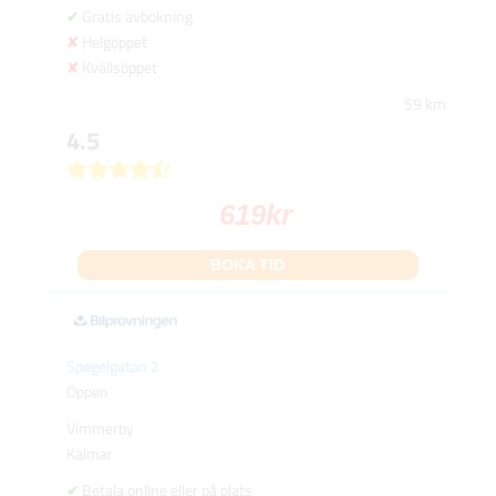
Gratis avbokning
Helgöppet
Kvällsöppet
59 km
4.5
619
kr
BOKA TID
Spegelgatan 2
Öppen
Vimmerby
Kalmar
Betala online eller på plats