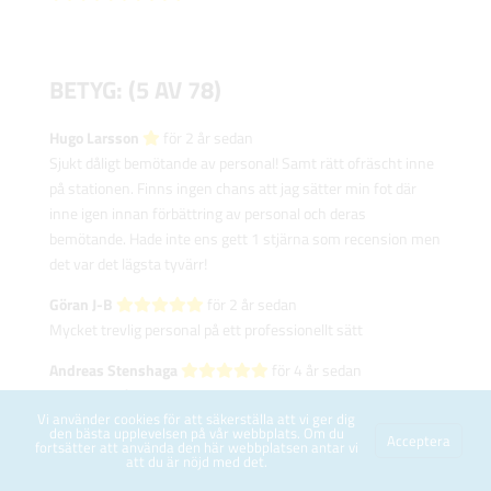
BETYG: (5 AV 78)
Hugo Larsson‎
för 2 år sedan
Sjukt dåligt bemötande av personal! Samt rätt ofräscht inne
på stationen. Finns ingen chans att jag sätter min fot där
inne igen innan förbättring av personal och deras
bemötande. Hade inte ens gett 1 stjärna som recension men
det var det lägsta tyvärr!
Göran J-B‎
för 2 år sedan
Mycket trevlig personal på ett professionellt sätt
Andreas Stenshaga‎
för 4 år sedan
Väl bemött å trevligt som vanligt..
Vi använder cookies för att säkerställa att vi ger dig
den bästa upplevelsen på vår webbplats. Om du
Anne Schulze‎
för 4 år sedan
Acceptera
fortsätter att använda den här webbplatsen antar vi
Det går alltid smidigt och personalen är superb
att du är nöjd med det.