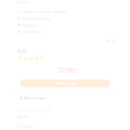
Kalmar
Betala online eller på plats
Gratis avbokning
Helgöppet
Kvällsöppet
85 km
4.6
729
kr
BOKA TID
Slättelundsvägen 6
Öppen
Vetlanda