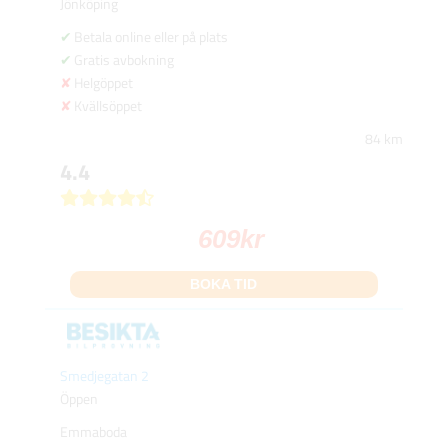
Jönköping
Betala online eller på plats
Gratis avbokning
Helgöppet
Kvällsöppet
84 km
4.4
609
kr
BOKA TID
Smedjegatan 2
Öppen
Emmaboda