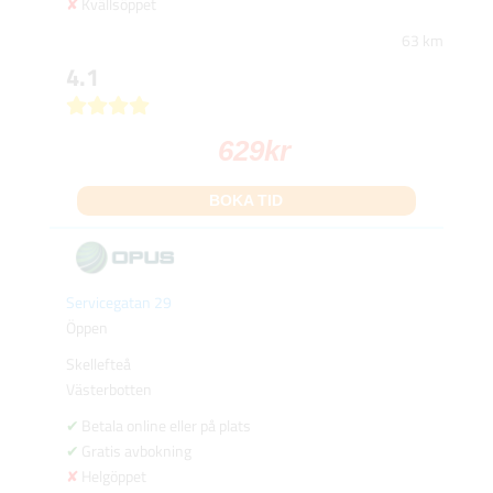
Kvällsöppet
63 km
4.1
629
kr
BOKA TID
Servicegatan 29
Öppen
Skellefteå
Västerbotten
Betala online eller på plats
Gratis avbokning
Helgöppet