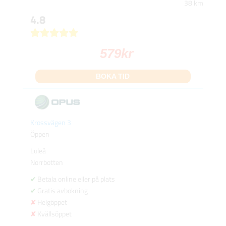
38 km
4.8
579
kr
BOKA TID
Krossvägen 3
Öppen
Luleå
Norrbotten
Betala online eller på plats
Gratis avbokning
Helgöppet
Kvällsöppet