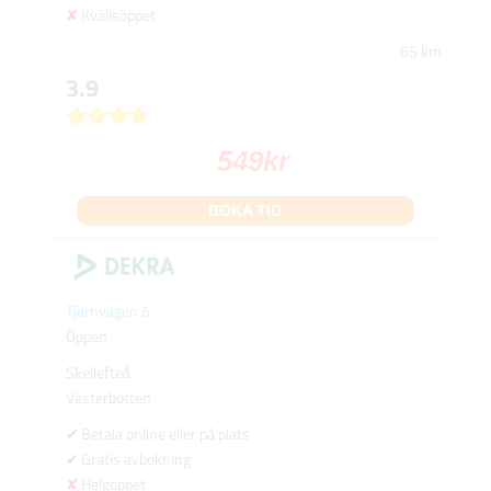
Kvällsöppet
65 km
3.9
549
kr
BOKA TID
Tjärnvägen 6
Öppen
Skellefteå
Västerbotten
Betala online eller på plats
Gratis avbokning
Helgöppet