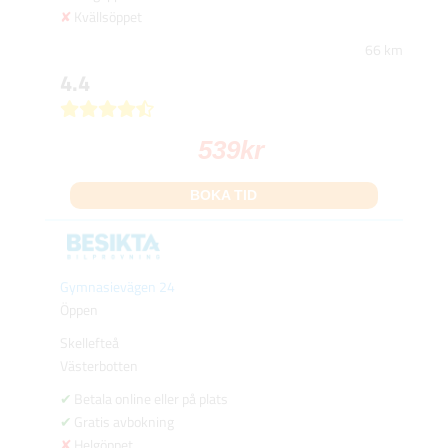
Kvällsöppet
66 km
4.4
539
kr
BOKA TID
Gymnasievägen 24
Öppen
Skellefteå
Västerbotten
Betala online eller på plats
Gratis avbokning
Helgöppet