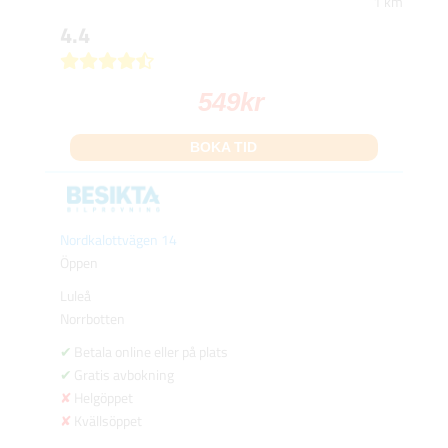
1 km
4.4
549
kr
BOKA TID
Nordkalottvägen 14
Öppen
Luleå
Norrbotten
Betala online eller på plats
Gratis avbokning
Helgöppet
Kvällsöppet