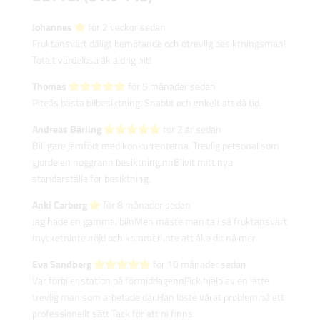
Johannes‎
för 2 veckor sedan
Fruktansvärt dåligt bemötande och otrevlig besiktningsman!
Totalt värdelösa åk aldrig hit!
Thomas‎
för 5 månader sedan
Piteås bästa bilbesiktning. Snabbt och enkelt att då tid.
Andreas Bärling‎
för 2 år sedan
Billigare jämfört med konkurrenterna. Trevlig personal som
gjorde en noggrann besiktning.nnBlivit mitt nya
standarställe för besiktning.
Anki Carberg‎
för 8 månader sedan
Jag hade en gammal bilnMen måste man ta i så fruktansvärt
mycketnInte nöjd och kommer inte att åka dit nå mer
Eva Sandberg‎
för 10 månader sedan
Var förbi er station på förmiddagennFick hjälp av en jätte
trevlig man som arbetade där.Han löste vårat problem på ett
professionellt sätt Tack för att ni finns.