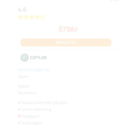
4.6
579
kr
BOKA TID
Hammarvägen 26
Öppen
Öjebyn
Norrbotten
Betala online eller på plats
Gratis avbokning
Helgöppet
Kvällsöppet