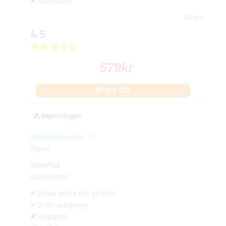
Kvällsöppet
56 km
4.5
579
kr
BOKA TID
Nöppelbergsvägen 14
Öppen
Skellefteå
Västerbotten
Betala online eller på plats
Gratis avbokning
Helgöppet