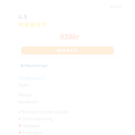
42 km
4.5
539
kr
BOKA TID
Förrådsgatan 5
Öppen
Älvsbyn
Norrbotten
Betala online eller på plats
Gratis avbokning
Helgöppet
Kvällsöppet