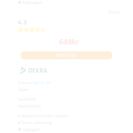
Kvällsöppet
63 km
4.3
649
kr
BOKA TID
Transportgatan 3A
Öppen
Skellefteå
Västerbotten
Betala online eller på plats
Gratis avbokning
Helgöppet