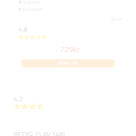
Helgöppet
Kvällsöppet
96 km
4.8
729
kr
BOKA TID
4.2
BETYG: (5 AV 148)