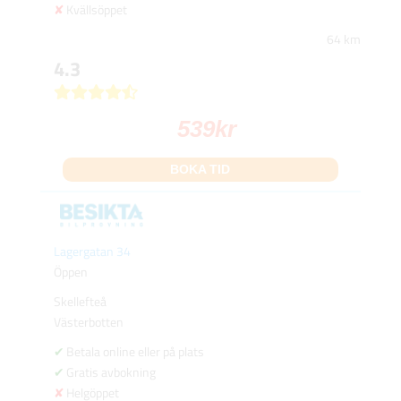
Kvällsöppet
64 km
4.3
539
kr
BOKA TID
Lagergatan 34
Öppen
Skellefteå
Västerbotten
Betala online eller på plats
Gratis avbokning
Helgöppet