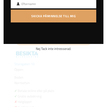
Efternamn
Efternamn
54 km
4.7
SKICKA PÅMINNELSE TILL MIG
539
kr
BOKA TID
Nej Tack inte intresserad.
Sturegatan 10
Öppen
Boden
Norrbotten
Betala online eller på plats
Gratis avbokning
Helgöppet