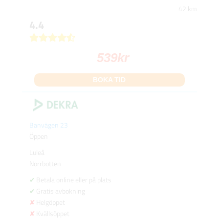
42 km
4.4
539
kr
BOKA TID
Banvägen 23
Öppen
Luleå
Norrbotten
Betala online eller på plats
Gratis avbokning
Helgöppet
Kvällsöppet