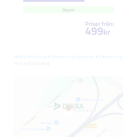
Öppen
Priser från:
499
kr
Hitta bilbesiktning
🠺
Bilbesiktning Norrbotten
🠺
Bilbesiktning
Piteå
🠺 DEKRA Piteå