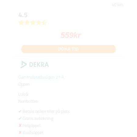
40 km
4.5
559
kr
BOKA TID
Gammelstadsvägen 21 A
Öppen
Luleå
Norrbotten
Betala online eller på plats
Gratis avbokning
Helgöppet
Kvällsöppet