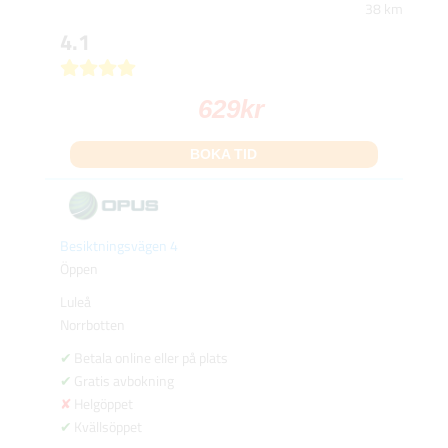
38 km
4.1
629
kr
BOKA TID
Besiktningsvägen 4
Öppen
Luleå
Norrbotten
Betala online eller på plats
Gratis avbokning
Helgöppet
Kvällsöppet