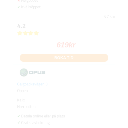
Helgöppet
Kvällsöppet
67 km
4.2
619
kr
BOKA TID
Galgbacksvägen 3
Öppen
Kalix
Norrbotten
Betala online eller på plats
Gratis avbokning