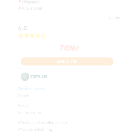
Helgöppet
Kvällsöppet
87 km
4.6
749
kr
BOKA TID
Förrådsvägen 6
Öppen
Norsjö
Västerbotten
Betala online eller på plats
Gratis avbokning