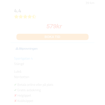
39 km
4.4
579
kr
BOKA TID
Spantgatan 4
Stängd
Luleå
Norrbotten
Betala online eller på plats
Gratis avbokning
Helgöppet
Kvällsöppet