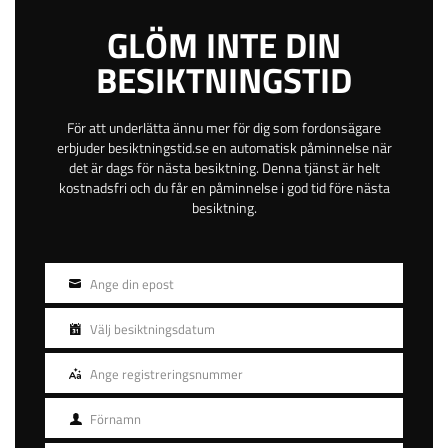
53 km
GLÖM INTE DIN
4.4
BESIKTNINGSTID
549
kr
För att underlätta ännu mer för dig som fordonsägare
erbjuder besiktningstid.se en automatisk påminnelse när
det är dags för nästa besiktning. Denna tjänst är helt
BOKA TID
kostnadsfri och du får en påminnelse i god tid före nästa
besiktning.
Slipvägen 2F
Ange din epost
Öppen
E-
post
Boden
Välj besiktningsdatum
Besiktningsdatum
adress
Norrbotten
Ange registreringsnummer
Betala online eller på plats
Registreringsnummer
Gratis avbokning
Förnamn
Helgöppet
Förnamn
Kvällsöppet