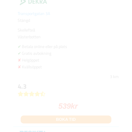
Transportgatan 3A
Stängd
Skellefteå
Västerbotten
Betala online eller på plats
Gratis avbokning
Helgöppet
Kvällsöppet
3 km
4.3
539
kr
BOKA TID