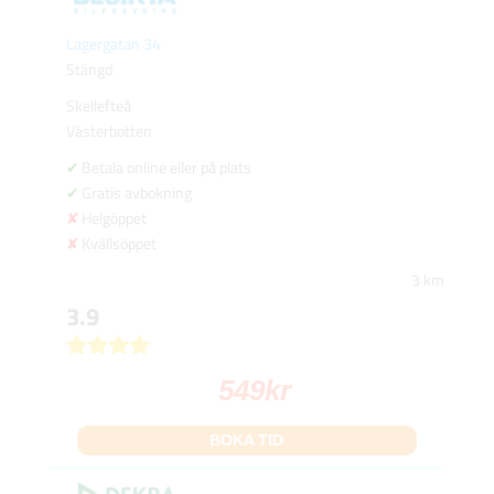
Lagergatan 34
Stängd
Skellefteå
Västerbotten
Betala online eller på plats
Gratis avbokning
Helgöppet
Kvällsöppet
3 km
3.9
549
kr
BOKA TID