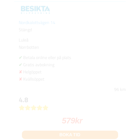
Nordkalottvägen 14
Stängd
Luleå
Norrbotten
Betala online eller på plats
Gratis avbokning
Helgöppet
Kvällsöppet
96 km
4.8
579
kr
BOKA TID