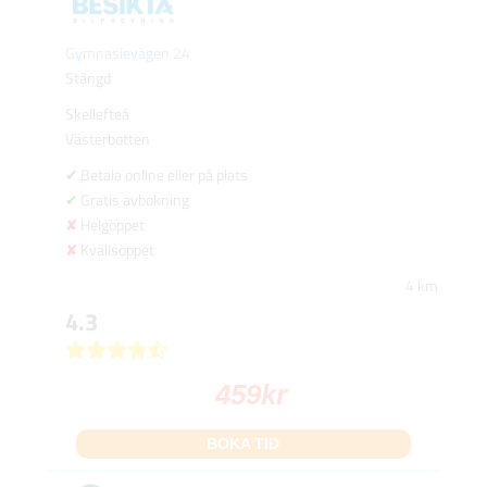
Gymnasievägen 24
Stängd
Skellefteå
Västerbotten
Betala online eller på plats
Gratis avbokning
Helgöppet
Kvällsöppet
4 km
4.3
459
kr
BOKA TID