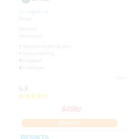
Servicegatan 29
Stängd
Skellefteå
Västerbotten
Betala online eller på plats
Gratis avbokning
Helgöppet
Kvällsöppet
1 km
4.3
649
kr
BOKA TID