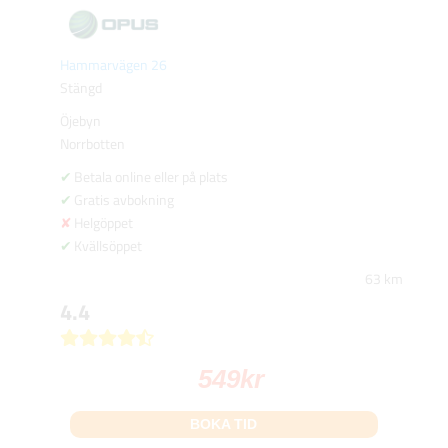
Hammarvägen 26
Stängd
Öjebyn
Norrbotten
Betala online eller på plats
Gratis avbokning
Helgöppet
Kvällsöppet
63 km
4.4
549
kr
BOKA TID