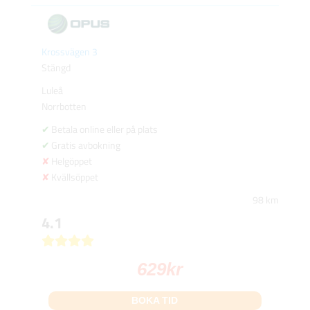
Krossvägen 3
Stängd
Luleå
Norrbotten
Betala online eller på plats
Gratis avbokning
Helgöppet
Kvällsöppet
98 km
4.1
629
kr
BOKA TID