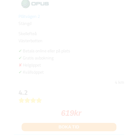
Plåtvägen 2
Stängd
Skellefteå
Västerbotten
Betala online eller på plats
Gratis avbokning
Helgöppet
Kvällsöppet
4 km
4.2
619
kr
BOKA TID