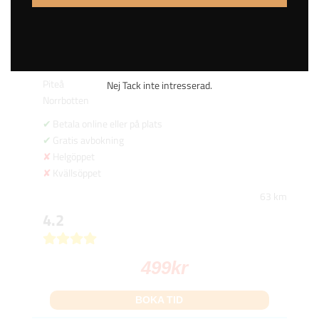
Turbovägen 5
Stängd
Piteå
Nej Tack inte intresserad.
Norrbotten
Betala online eller på plats
Gratis avbokning
Helgöppet
Kvällsöppet
63 km
4.2
499
kr
BOKA TID