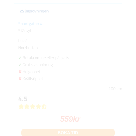
Spantgatan 4
Stängd
Luleå
Norrbotten
Betala online eller på plats
Gratis avbokning
Helgöppet
Kvällsöppet
100 km
4.5
559
kr
BOKA TID