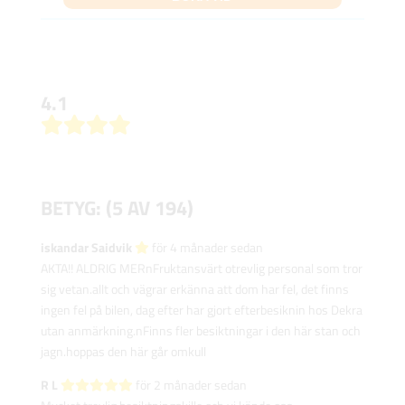
4.1
BETYG: (5 AV 194)
iskandar Saidvik‎
för 4 månader sedan
AKTA!! ALDRIG MERnFruktansvärt otrevlig personal som tror
sig vetan.allt och vägrar erkänna att dom har fel, det finns
ingen fel på bilen, dag efter har gjort efterbesiknin hos Dekra
utan anmärkning.nFinns fler besiktningar i den här stan och
jagn.hoppas den här går omkull
R L‎
för 2 månader sedan