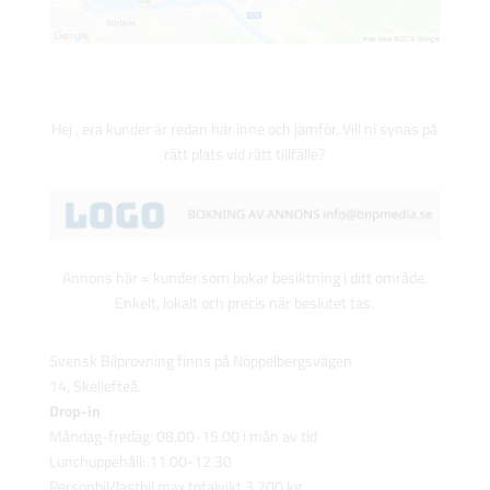
Hej , era kunder är redan här inne och jämför. Vill ni synas på
rätt plats vid rätt tillfälle?
Annons här = kunder som bokar besiktning i ditt område.
Enkelt, lokalt och precis när beslutet tas.
Svensk Bilprovning finns på
Nöppelbergsvägen
14,
Skellefteå.
Drop-in
Måndag-fredag: 08.00-15.00 i mån av tid
Lunchuppehåll: 11.00-12.30
Personbil/lastbil max totalvikt 3 200 kg