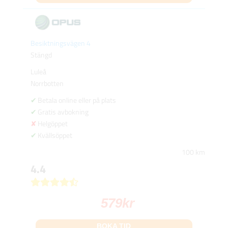
Besiktningsvägen 4
Stängd
Luleå
Norrbotten
Betala online eller på plats
Gratis avbokning
Helgöppet
Kvällsöppet
100 km
4.4
579
kr
BOKA TID