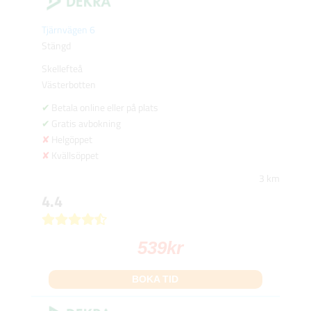
Tjärnvägen 6
Stängd
Skellefteå
Västerbotten
Betala online eller på plats
Gratis avbokning
Helgöppet
Kvällsöppet
3 km
4.4
539
kr
BOKA TID