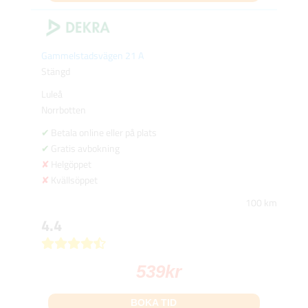
Gammelstadsvägen 21 A
Stängd
Luleå
Norrbotten
Betala online eller på plats
Gratis avbokning
Helgöppet
Kvällsöppet
100 km
4.4
539
kr
BOKA TID