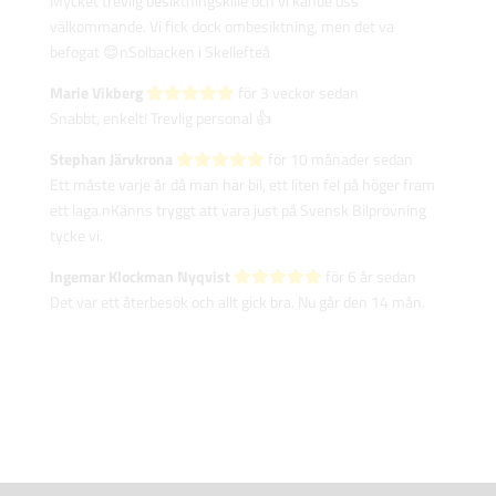
Mycket trevlig besiktningskille och vi kände oss
välkommande. Vi fick dock ombesiktning, men det va
befogat 😊nSolbacken i Skellefteå
Marie Vikberg‎
för 3 veckor sedan
Snabbt, enkelt! Trevlig personal 👍
Stephan Järvkrona‎
för 10 månader sedan
Ett måste varje år då man har bil, ett liten fel på höger fram
ett laga.nKänns tryggt att vara just på Svensk Bilprovning
tycke vi.
Ingemar Klockman Nyqvist‎
för 6 år sedan
Det var ett återbesök och allt gick bra. Nu går den 14 mån.