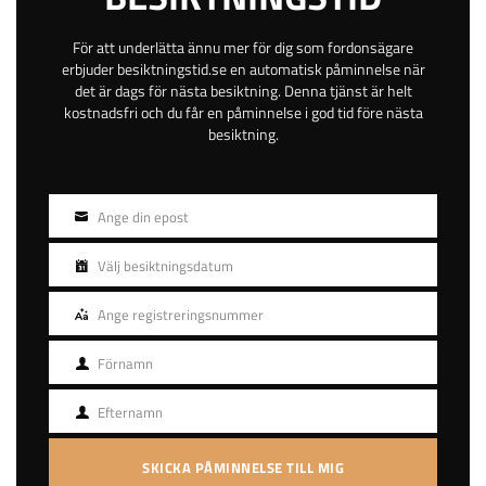
För att underlätta ännu mer för dig som fordonsägare
Taktvägen 3
erbjuder besiktningstid.se en automatisk påminnelse när
Stängd
det är dags för nästa besiktning. Denna tjänst är helt
kostnadsfri och du får en påminnelse i god tid före nästa
Piteå
besiktning.
Norrbotten
Betala online eller på plats
Gratis avbokning
Ange din epost
E-
Helgöppet
post
Kvällsöppet
Välj besiktningsdatum
Besiktningsdatum
adress
63 km
Ange registreringsnummer
Registreringsnummer
4.6
Förnamn
Förnamn
579
kr
Efternamn
Efternamn
BOKA TID
SKICKA PÅMINNELSE TILL MIG