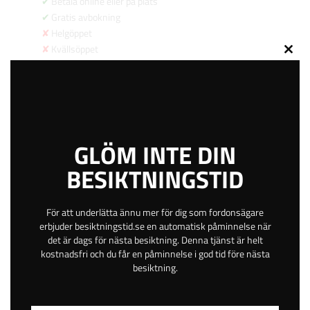
Betala online eller på plats
Gratis avbokning
Helgöppet
Kvällsöppet
Close
36 km
this
4.2
modu
649
kr
GLÖM INTE DIN
BESIKTNINGSTID
BOKA TID
För att underlätta ännu mer för dig som fordonsägare
erbjuder besiktningstid.se en automatisk påminnelse när
Värmevägen 1
det är dags för nästa besiktning. Denna tjänst är helt
Stängd
kostnadsfri och du får en påminnelse i god tid före nästa
besiktning.
Linköping
Östergötland