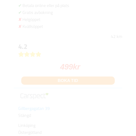
Betala online eller på plats
Gratis avbokning
Helgöppet
Kvällsöppet
42 km
4.2
499
kr
BOKA TID
Gillbergagatan 39
Stängd
Linköping
Östergötland