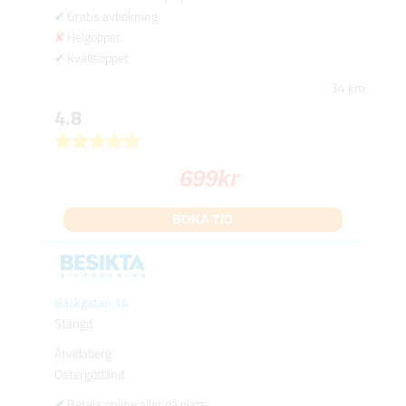
Gratis avbokning
Helgöppet
Kvällsöppet
34 km
4.8
699
kr
BOKA TID
Bäckgatan 14
Stängd
Åtvidaberg
Östergötland
Betala online eller på plats