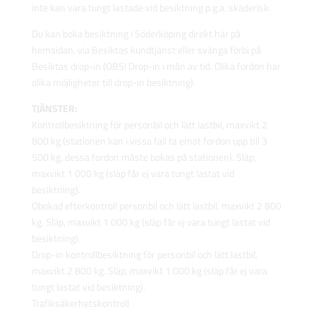
inte kan vara tungt lastade vid besiktning p.g.a. skaderisk.
Du kan boka besiktning i Söderköping direkt här på
hemsidan, via Besiktas kundtjänst eller svänga förbi på
Besiktas drop-in (OBS! Drop-in i mån av tid. Olika fordon har
olika möjligheter till drop-in besiktning).
TJÄNSTER:
Kontrollbesiktning för personbil och lätt lastbil, maxvikt 2
800 kg (stationen kan i vissa fall ta emot fordon upp till 3
500 kg, dessa fordon måste bokas på stationen). Släp,
maxvikt 1 000 kg (släp får ej vara tungt lastat vid
besiktning).
Obokad efterkontroll personbil och lätt lastbil, maxvikt 2 800
kg. Släp, maxvikt 1 000 kg (släp får ej vara tungt lastat vid
besiktning).
Drop-in kontrollbesiktning för personbil och lätt lastbil,
maxvikt 2 800 kg. Släp, maxvikt 1 000 kg (släp får ej vara
tungt lastat vid besiktning).
Trafiksäkerhetskontroll