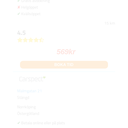
Gratis avbokning
Helgöppet
Kvällsöppet
15 km
4.5
569
kr
BOKA TID
Malmgatan 21
Stängd
Norrköping
Östergötland
Betala online eller på plats