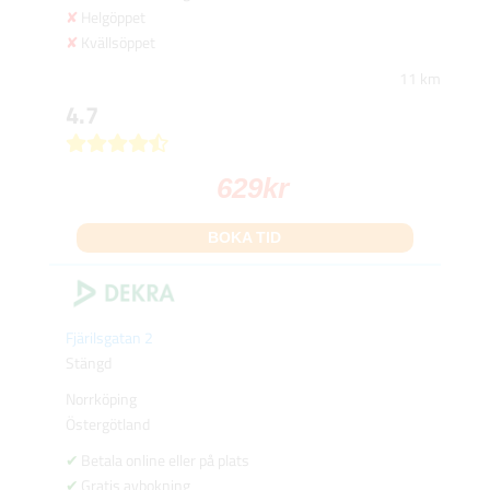
Helgöppet
Kvällsöppet
11 km
4.7
629
kr
BOKA TID
Fjärilsgatan 2
Stängd
Norrköping
Östergötland
Betala online eller på plats
Gratis avbokning