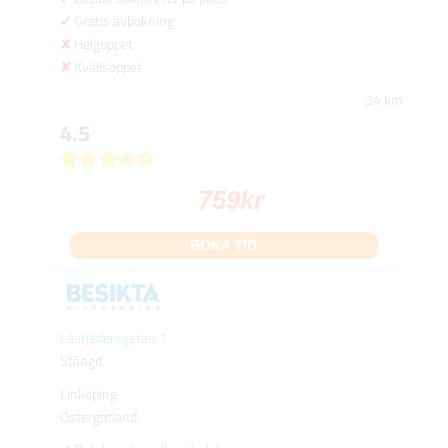
Gratis avbokning
Helgöppet
Kvällsöppet
34 km
4.5
759
kr
BOKA TID
Låsfjädersgatan 1
Stängd
Linköping
Östergötland