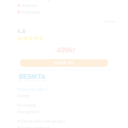
Helgöppet
Kvällsöppet
14 km
4.6
499
kr
BOKA TID
Arkösundsvägen 3
Stängd
Norrköping
Östergötland
Betala online eller på plats
Gratis avbokning