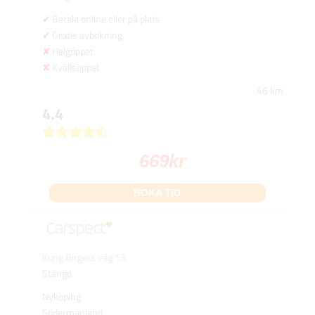
Betala online eller på plats
Gratis avbokning
Helgöppet
Kvällsöppet
46 km
4.4
669
kr
BOKA TID
Kung Birgers väg 13
Stängd
Nyköping
Södermanland