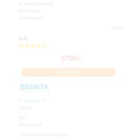
Gratis avbokning
Helgöppet
Kvällsöppet
20 km
4.4
579
kr
BOKA TID
Ströbogatan 32
Stängd
Åby
Östergötland
Betala online eller på plats