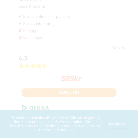
Södermanland
Betala online eller på plats
Gratis avbokning
Helgöppet
Kvällsöppet
60 km
4.3
589
kr
BOKA TID
Vi använder cookies för att säkerställa att vi ger dig
Österleden 10
den bästa upplevelsen på vår webbplats. Om du
Acceptera
fortsätter att använda den här webbplatsen antar vi
Stängd
att du är nöjd med det.
Katrineholm