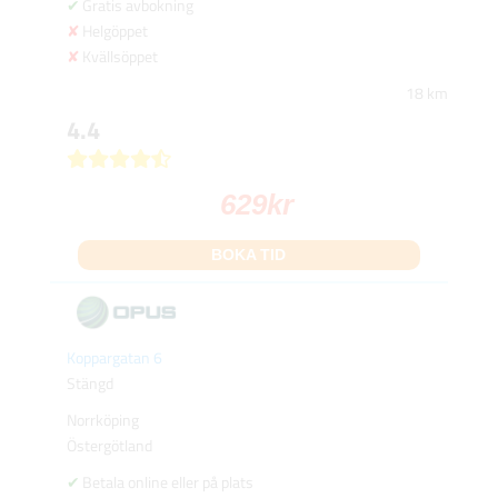
Gratis avbokning
Helgöppet
Kvällsöppet
18 km
4.4
629
kr
BOKA TID
Koppargatan 6
Stängd
Norrköping
Östergötland
Betala online eller på plats