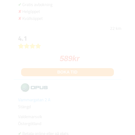
Gratis avbokning
Helgöppet
Kvällsöppet
22 km
4.1
589
kr
BOKA TID
Vammargatan 2 A
Stängd
Valdemarsvik
Östergötland
Betala online eller på plats