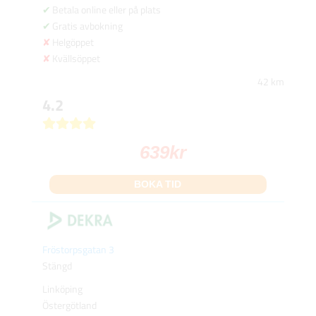
Betala online eller på plats
Gratis avbokning
Helgöppet
Kvällsöppet
42 km
4.2
639
kr
BOKA TID
Fröstorpsgatan 3
Stängd
Linköping
Östergötland