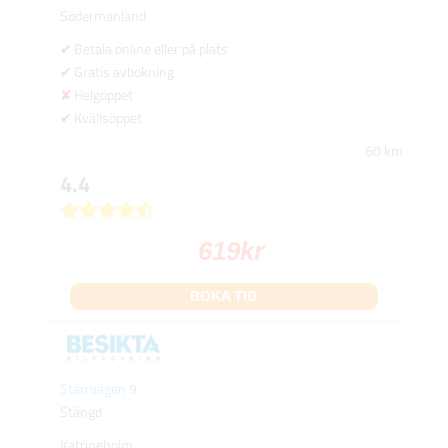
Södermanland
Betala online eller på plats
Gratis avbokning
Helgöppet
Kvällsöppet
60 km
4.4
619
kr
BOKA TID
Starrvägen 9
Stängd
Katrineholm