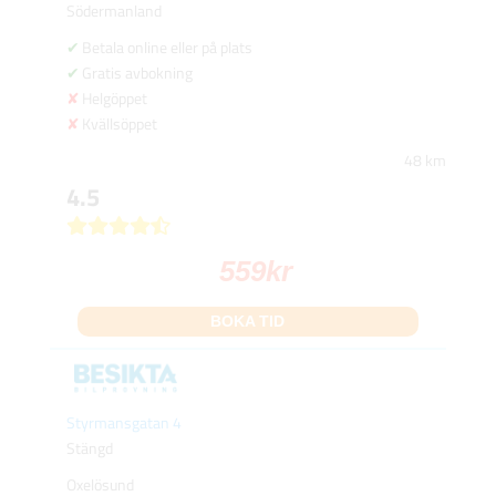
Södermanland
Betala online eller på plats
Gratis avbokning
Helgöppet
Kvällsöppet
48 km
4.5
559
kr
BOKA TID
Styrmansgatan 4
Stängd
Oxelösund