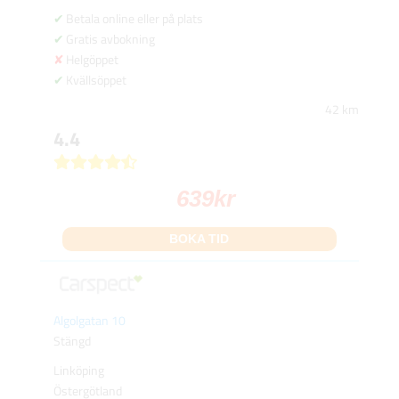
Betala online eller på plats
Gratis avbokning
Helgöppet
Kvällsöppet
42 km
4.4
639
kr
BOKA TID
Algolgatan 10
Stängd
Linköping
Östergötland