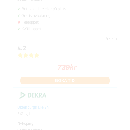
Betala online eller på plats
Gratis avbokning
Helgöppet
Kvällsöppet
47 km
4.2
739
kr
BOKA TID
Oldenburgs allé 24
Stängd
Nyköping
Södermanland