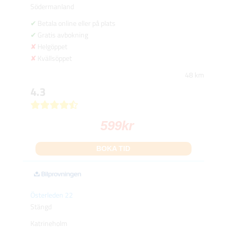
Södermanland
Betala online eller på plats
Gratis avbokning
Helgöppet
Kvällsöppet
48 km
4.3
599
kr
BOKA TID
Österleden 22
Stängd
Katrineholm