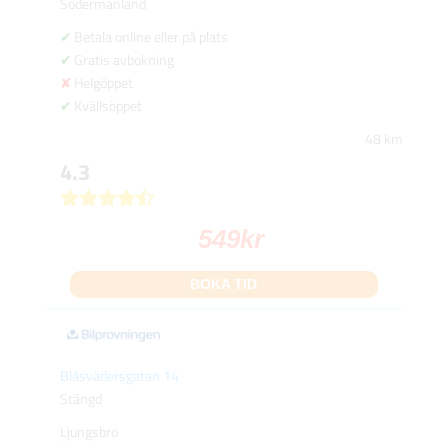
Södermanland
Betala online eller på plats
Gratis avbokning
Helgöppet
Kvällsöppet
48 km
4.3
549
kr
BOKA TID
Blåsvädersgatan 14
Stängd
Ljungsbro