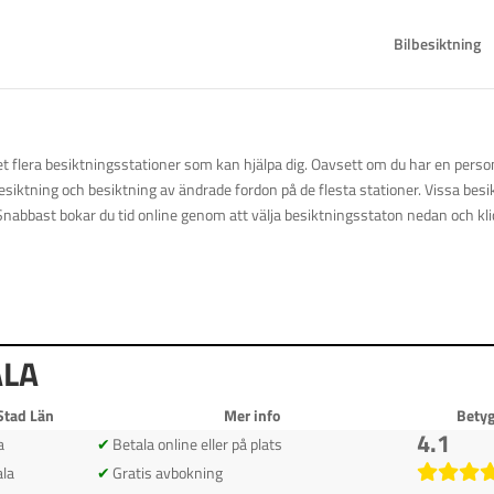
Bilbesiktning
t flera besiktningsstationer som kan hjälpa dig. Oavsett om du har en personbi
esiktning och besiktning av ändrade fordon på de flesta stationer. Vissa bes
nabbast bokar du tid online genom att välja besiktningsstaton nedan och klick
ALA
Stad Län
Mer info
Bety
4.1
a
Betala online eller på plats
la
Gratis avbokning