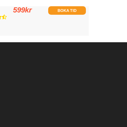
599
kr
BOKA TID