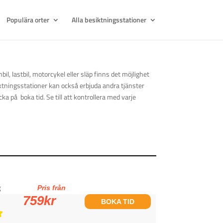
Populära orter
Alla besiktningsstationer
l, lastbil, motorcykel eller släp finns det möjlighet
iktningsstationer kan också erbjuda andra tjänster
a på boka tid. Se till att kontrollera med varje
g
Pris från
759
kr
BOKA TID