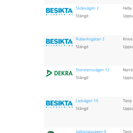
Skiljevägen 2
Heby
Stängd
Uppsa
Rubanksgatan 2
Knivs
Stängd
Uppsa
Storstensvägen 12
Norrt
Stängd
Uppsa
Ladvägen 15
Tierp
Stängd
Uppsa
Vallskogavägen 9
Tierp