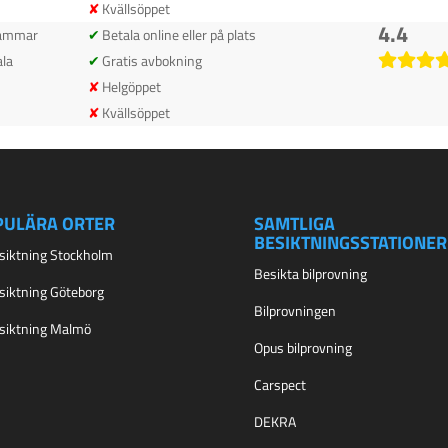
Kvällsöppet
4.4
ammar
Betala online eller på plats
la
Gratis avbokning
Helgöppet
Kvällsöppet
PULÄRA ORTER
SAMTLIGA
BESIKTNINGSSTATIONER
esiktning Stockholm
Besikta bilprovning
esiktning Göteborg
Bilprovningen
esiktning Malmö
Opus bilprovning
Carspect
DEKRA