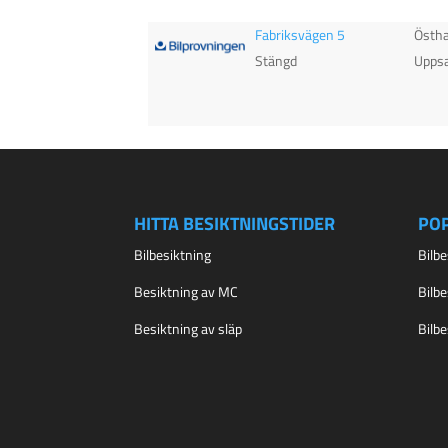
Fabriksvägen 5
Östh
Stängd
Uppsa
HITTA BESIKTNINGSTIDER
PO
Bilbesiktning
Bilb
Besiktning av MC
Bilb
Besiktning av släp
Bilb