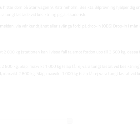
u hittar dom på Starrvägen 9, Katrineholm. Besikta Bilprovning hjälper dig om d
a tungt lastade vid besiktning p.g.a. skaderisk.
sidan, via vår kundtjänst eller svänga förbi på drop-in (OBS! Drop-in i mån av 
ikt 2 800 kg (stationen kan i vissa fall ta emot fordon upp till 3 500 kg, des
 2 800 kg. Släp, maxvikt 1 000 kg (släp får ej vara tungt lastat vid besiktning)
l, maxvikt 2 800 kg. Släp, maxvikt 1 000 kg (släp får ej vara tungt lastat vid b