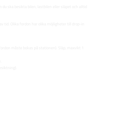
u ska besikta bilen, lastbilen eller släpet och alltid
tid. Olika fordon har olika möjligheter till drop-in
sa fordon måste bokas på stationen). Släp, maxvikt 1
.
esiktning).