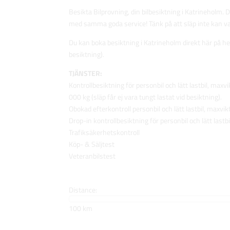
Besikta Bilprovning, din bilbesiktning i Katrineholm. D
med samma goda service! Tänk på att släp inte kan var
Du kan boka besiktning i Katrineholm direkt här på hem
besiktning).
TJÄNSTER:
Kontrollbesiktning för personbil och lätt lastbil, maxv
000 kg (släp får ej vara tungt lastat vid besiktning).
Obokad efterkontroll personbil och lätt lastbil, maxvikt
Drop-in kontrollbesiktning för personbil och lätt lastbi
Trafiksäkerhetskontroll
Köp- & Säljtest
Veteranbilstest
Distance:
100 km