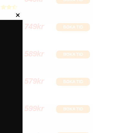
Close
749
kr
this
BOKA TID
module
589
kr
BOKA TID
579
kr
BOKA TID
599
kr
BOKA TID