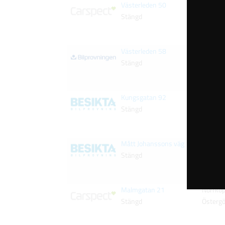
Västerleden 50
Eskilst
Stängd
Söderm
Västerleden 58
Eskilst
Stängd
Söderm
Kungsgatan 92
Eskilst
Stängd
Söderm
Mått Johanssons väg 14
Eskilst
Stängd
Söderm
Malmgatan 21
Norrköp
Stängd
Östergö