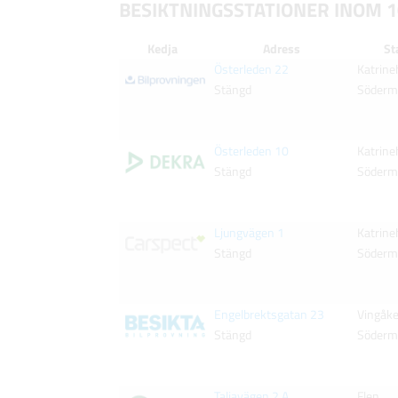
BESIKTNINGSSTATIONER INOM 
Kedja
Adress
St
Österleden 22
Katrin
Stängd
Söderm
Österleden 10
Katrin
Stängd
Söderm
Ljungvägen 1
Katrin
Stängd
Söderm
Engelbrektsgatan 23
Vingåke
Stängd
Söderm
Taljavägen 2 A
Flen