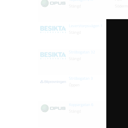
Stängd
Söderm
Leverstorpsvägen 1
Finspå
Stängd
Östergö
Ströbogatan 32
Åby
Stängd
Östergö
Ströbogatan 3
Norrköp
Öppen
Östergö
Koppargatan 6
Norrköp
Stängd
Östergö