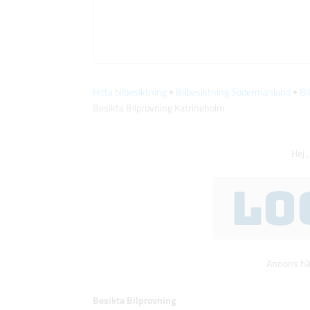
Hitta bilbesiktning
🠺
Bilbesiktning Södermanland
🠺
Bi
Besikta Bilprovning Katrineholm
Hej ,
Annons här
Besikta Bilprovning