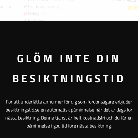
anland
Gratis avbokning
Helgöppet
Kvällsöppet
4.0
ng
Betala online eller på plats
39 km
tland
Gratis avbokning
Helgöppet
Kvällsöppet
GLÖM INTE DIN
4.1
Betala online eller på plats
40 km
tland
Gratis avbokning
Helgöppet
BESIKTNINGSTID
Kvällsöppet
4.4
ing
Betala online eller på plats
41 km
tland
Gratis avbokning
Helgöppet
För att underlätta ännu mer för dig som fordonsägare erbjuder
Kvällsöppet
besiktningstid.se en automatisk påminnelse när det är dags för
4.2
ing
Betala online eller på plats
43 km
nästa besiktning. Denna tjänst är helt kostnadsfri och du får en
tland
Gratis avbokning
påminnelse i god tid före nästa besiktning.
Helgöppet
Kvällsöppet