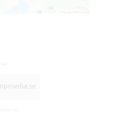
fälle?
slutet tas.