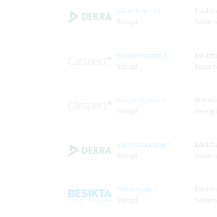
Västerleden 50
Eskilst
Stängd
Söderm
Gårdskälsgatan 2
Eskilst
Stängd
Söderm
Bangårdsgatan 5
Norrköp
Stängd
Östergö
Vägmästarvägen 7
Eskilst
Stängd
Söderm
Williams väg 1
Eskilst
Stängd
Söderm