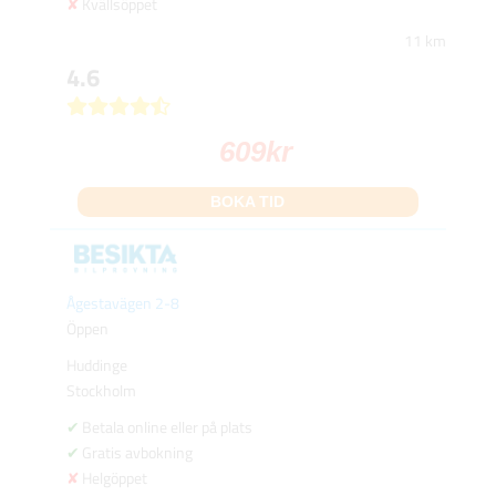
Kvällsöppet
11 km
4.6
609
kr
BOKA TID
Ågestavägen 2-8
Öppen
Huddinge
Stockholm
Betala online eller på plats
Gratis avbokning
Helgöppet