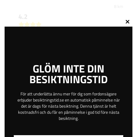
8 km
4.2
Close
this
679
kr
modu
BOKA TID
GLÖM INTE DIN
BESIKTNINGSTID
Myggdalsvägen 2
Öppen
För att underlätta ännu mer för dig som fordonsägare
Tyresö
erbjuder besiktningstid.se en automatisk påminnelse när
Stockholm
det är dags för nästa besiktning. Denna tjänst är helt
kostnadsfri och du får en påminnelse i god tid före nästa
Betala online eller på plats
besiktning.
Gratis avbokning
Helgöppet
Kvällsöppet