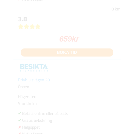
8 km
3.8
659
kr
BOKA TID
Drivhjulsvägen 20
Öppen
Hägersten
Stockholm
Betala online eller på plats
Gratis avbokning
Helgöppet
Kvällsöppet