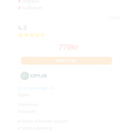
Helgöppet
Kvällsöppet
13 km
4.3
779
kr
BOKA TID
Strömsätravägen 14
Öppen
Skärholmen
Stockholm
Betala online eller på plats
Gratis avbokning