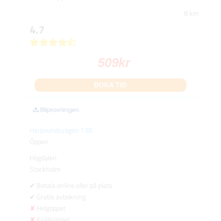
8 km
4.7
509
kr
BOKA TID
Harpsundsvägen 138
Öppen
Högdalen
Stockholm
Betala online eller på plats
Gratis avbokning
Helgöppet
Kvällsöppet