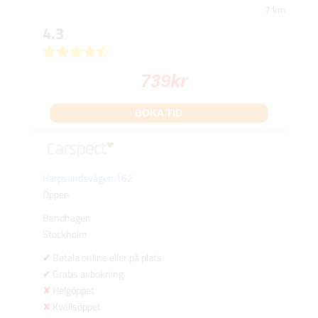
7 km
4.3
739
kr
BOKA TID
Harpsundsvägen 162
Öppen
Bandhagen
Stockholm
Betala online eller på plats
Gratis avbokning
Helgöppet
Kvällsöppet