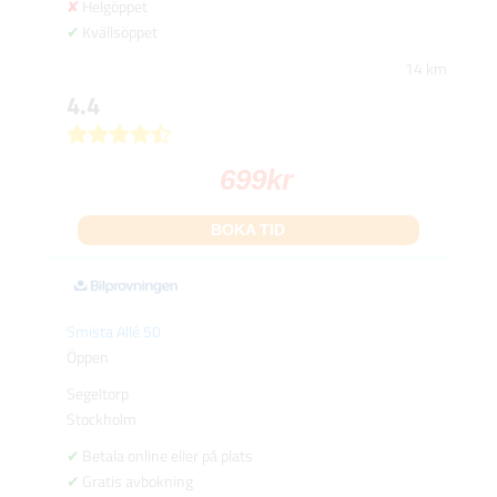
Helgöppet
Kvällsöppet
14 km
4.4
699
kr
BOKA TID
Smista Allé 50
Öppen
Segeltorp
Stockholm
Betala online eller på plats
Gratis avbokning