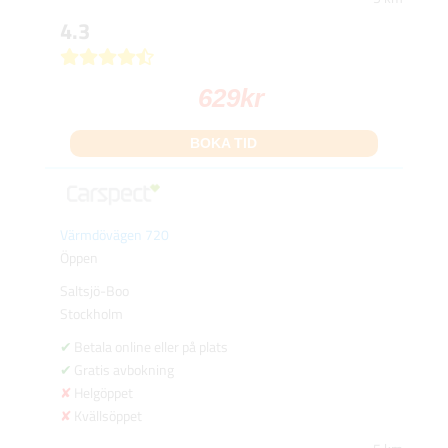
4.3
629
kr
BOKA TID
Värmdövägen 720
Öppen
Saltsjö-Boo
Stockholm
Betala online eller på plats
Gratis avbokning
Helgöppet
Kvällsöppet