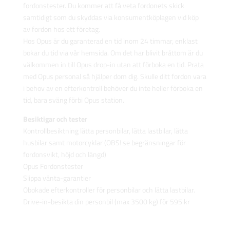
fordonstester. Du kommer att få veta fordonets skick
samtidigt som du skyddas via konsumentköplagen vid köp
av fordon hos ett företag.
Hos Opus är du garanterad en tid inom 24 timmar, enklast
bokar du tid via vår hemsida. Om det har blivit bråttom är du
välkommen in till Opus drop-in utan att förboka en tid. Prata
med Opus personal så hjälper dom dig. Skulle ditt fordon vara
i behov av en efterkontroll behöver du inte heller förboka en
tid, bara sväng förbi Opus station.
Besiktigar och tester
Kontrollbesiktning lätta personbilar, lätta lastbilar, lätta
husbilar samt motorcyklar (OBS! se begränsningar för
fordonsvikt, höjd och längd)
Opus Fordonstester
Slippa vänta-garantier
Obokade efterkontroller för personbilar och lätta lastbilar.
Drive-in-besikta din personbil (max 3500 kg) för 595 kr