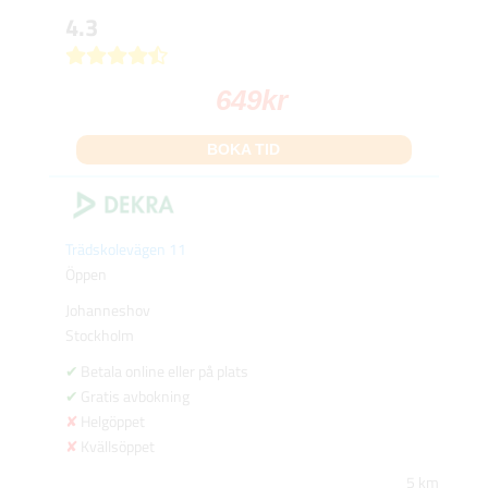
4.3
649
kr
BOKA TID
Trädskolevägen 11
Öppen
Johanneshov
Stockholm
Betala online eller på plats
Gratis avbokning
Helgöppet
Kvällsöppet
5 km