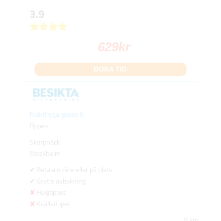
3.9
629
kr
BOKA TID
Fraktflygargatan 6
Öppen
Skarpnäck
Stockholm
Betala online eller på plats
Gratis avbokning
Helgöppet
Kvällsöppet
5 km