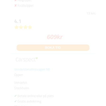
Kvällsöppet
13 km
4.1
609
kr
BOKA TID
Vendelsömalmsvägen 98
Öppen
Vendelsö
Stockholm
Betala online eller på plats
Gratis avbokning