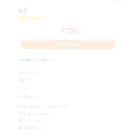
5 km
4.5
779
kr
BOKA TID
Örkroken 25
Öppen
Älta
Stockholm
Betala online eller på plats
Gratis avbokning
Helgöppet
Kvällsöppet