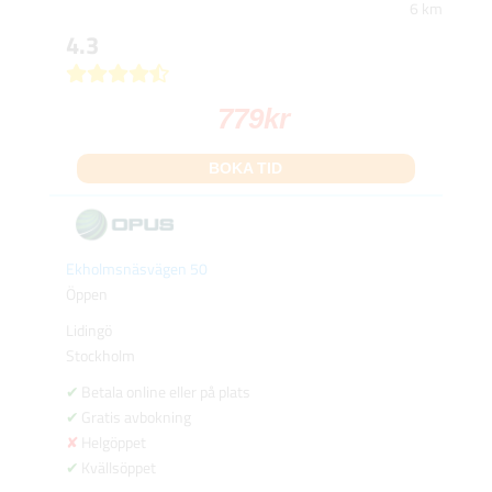
6 km
4.3
779
kr
BOKA TID
Ekholmsnäsvägen 50
Öppen
Lidingö
Stockholm
Betala online eller på plats
Gratis avbokning
Helgöppet
Kvällsöppet