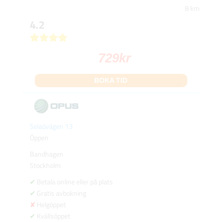
8 km
4.2
729
kr
BOKA TID
Selaövägen 13
Öppen
Bandhagen
Stockholm
Betala online eller på plats
Gratis avbokning
Helgöppet
Kvällsöppet