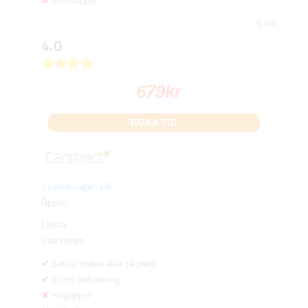
9 km
4.0
679
kr
BOKA TID
Svarvarvägen 6B
Öppen
Länna
Stockholm
Betala online eller på plats
Gratis avbokning
Helgöppet