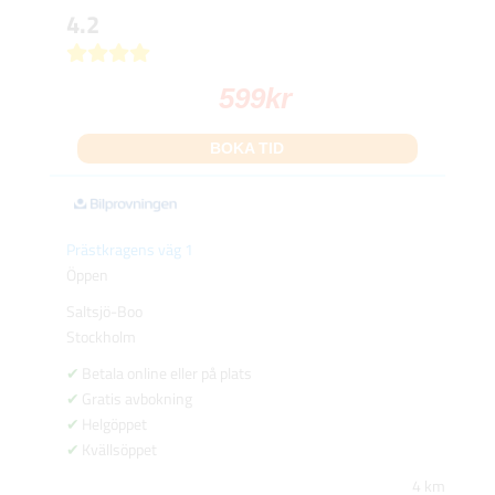
4.2
599
kr
BOKA TID
Prästkragens väg 1
Öppen
Saltsjö-Boo
Stockholm
Betala online eller på plats
Gratis avbokning
Helgöppet
Kvällsöppet
4 km