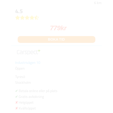
6 km
4.5
779
kr
BOKA TID
Industrivägen 10
Öppen
Tyresö
Stockholm
Betala online eller på plats
Gratis avbokning
Helgöppet
Kvällsöppet