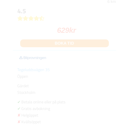
6 km
4.5
629
kr
BOKA TID
Tegeluddsvägen 35
Öppen
Gärdet
Stockholm
Betala online eller på plats
Gratis avbokning
Helgöppet
Kvällsöppet