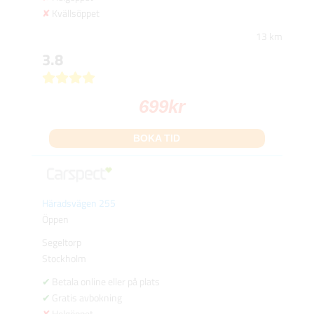
Kvällsöppet
13 km
3.8
699
kr
BOKA TID
Häradsvägen 255
Öppen
Segeltorp
Stockholm
Betala online eller på plats
Gratis avbokning
Helgöppet