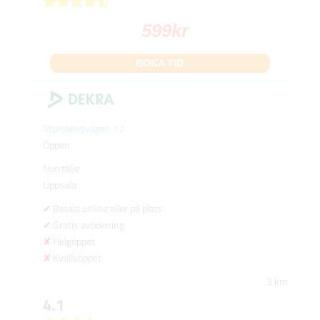
599
kr
BOKA TID
Storstensvägen 12
Öppen
Norrtälje
Uppsala
Betala online eller på plats
Gratis avbokning
Helgöppet
Kvällsöppet
3 km
4.1