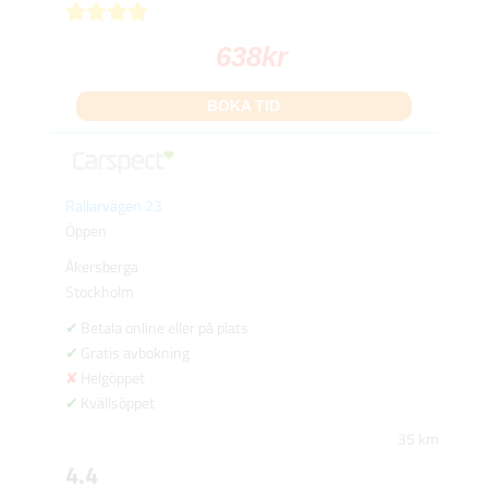
638
kr
BOKA TID
Rallarvägen 23
Öppen
Åkersberga
Stockholm
Betala online eller på plats
Gratis avbokning
Helgöppet
Kvällsöppet
35 km
4.4