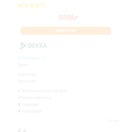
599
kr
BOKA TID
Moränvägen 12
Öppen
Vallentuna
Stockholm
Betala online eller på plats
Gratis avbokning
Helgöppet
Kvällsöppet
37 km
4.4