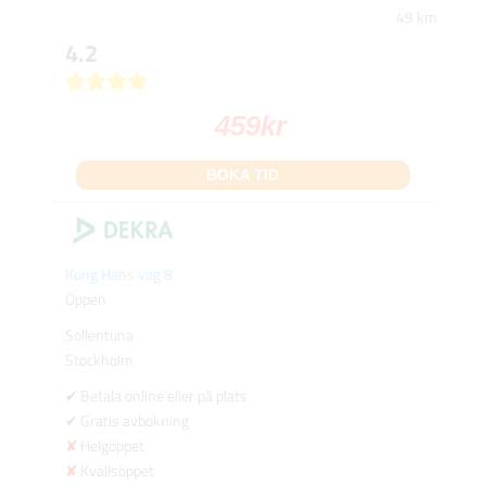
49 km
4.2
459
kr
BOKA TID
Kung Hans väg 8
Öppen
Sollentuna
Stockholm
Betala online eller på plats
Gratis avbokning
Helgöppet
Kvällsöppet