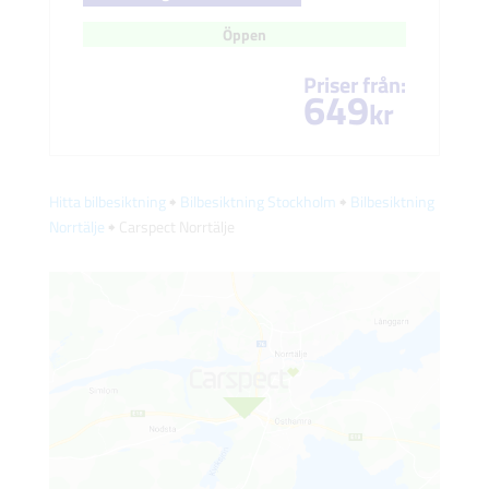
Öppen
Priser från:
649
kr
Hitta bilbesiktning
🠺
Bilbesiktning Stockholm
🠺
Bilbesiktning
Norrtälje
🠺 Carspect Norrtälje