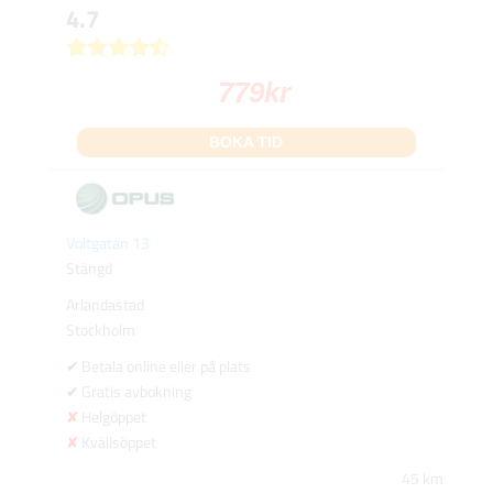
4.7
779
kr
BOKA TID
Voltgatan 13
Stängd
Arlandastad
Stockholm
Betala online eller på plats
Gratis avbokning
Helgöppet
Kvällsöppet
45 km