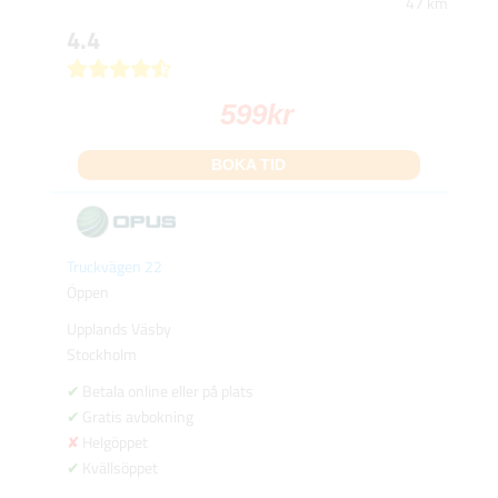
47 km
4.4
599
kr
BOKA TID
Truckvägen 22
Öppen
Upplands Väsby
Stockholm
Betala online eller på plats
Gratis avbokning
Helgöppet
Kvällsöppet