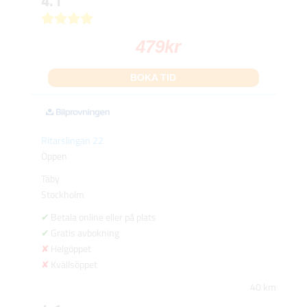
4.1
479
kr
BOKA TID
Ritarslingan 22
Öppen
Täby
Stockholm
Betala online eller på plats
Gratis avbokning
Helgöppet
Kvällsöppet
40 km