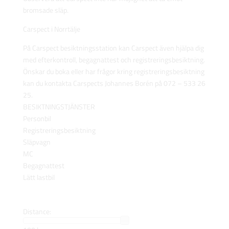
bromsade släp.
Carspect i Norrtälje
På Carspect besiktningsstation kan Carspect även hjälpa dig
med efterkontroll, begagnattest och registreringsbesiktning.
Önskar du boka eller har frågor kring registreringsbesiktning
kan du kontakta Carspects Johannes Borén på 072 – 533 26
25.
BESIKTNINGSTJÄNSTER
Personbil
Registreringsbesiktning
Släpvagn
MC
Begagnattest
Lätt lastbil
Distance: