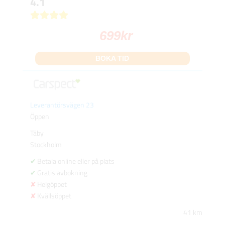
4.1
699
kr
BOKA TID
Leverantörsvägen 23
Öppen
Täby
Stockholm
Betala online eller på plats
Gratis avbokning
Helgöppet
Kvällsöppet
41 km