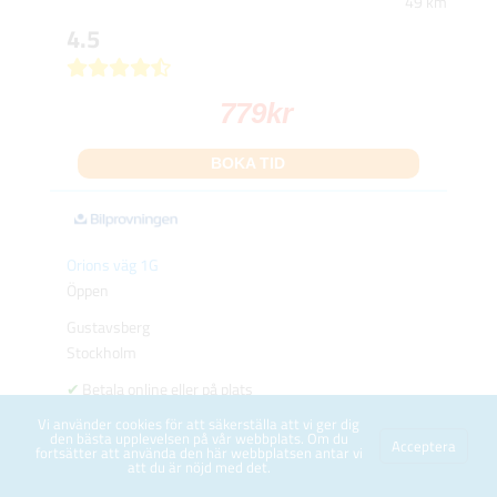
49 km
4.5
779
kr
BOKA TID
Orions väg 1G
Öppen
Gustavsberg
Stockholm
Betala online eller på plats
Gratis avbokning
Vi använder cookies för att säkerställa att vi ger dig
den bästa upplevelsen på vår webbplats. Om du
Helgöppet
Acceptera
fortsätter att använda den här webbplatsen antar vi
Kvällsöppet
att du är nöjd med det.