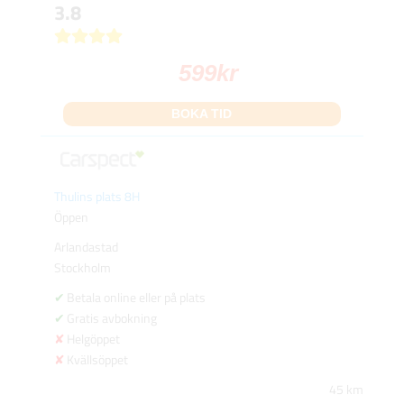
3.8
599
kr
BOKA TID
Thulins plats 8H
Öppen
Arlandastad
Stockholm
Betala online eller på plats
Gratis avbokning
Helgöppet
Kvällsöppet
45 km