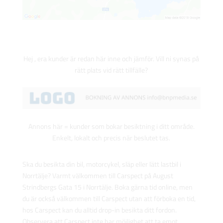
Hej , era kunder är redan här inne och jämför. Vill ni synas på
rätt plats vid rätt tillfälle?
Annons här = kunder som bokar besiktning i ditt område.
Enkelt, lokalt och precis när beslutet tas.
Ska du besikta din bil, motorcykel, släp eller lätt lastbil i
Norrtälje? Varmt välkommen till Carspect på August
Strindbergs Gata 15 i Norrtälje. Boka gärna tid online, men
du är också välkommen till Carspect utan att förboka en tid,
hos Carspect kan du alltid drop-in besikta ditt fordon.
Observera att Carspect inte har möjlighet att ta emot