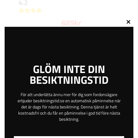
4.2
689
kr
Close
this
BOKA TID
modu
GLÖM INTE DIN
Eldarvägen 5
Öppen
BESIKTNINGSTID
Täby
Stockholm
För att underlätta ännu mer för dig som fordonsägare
Betala online eller på plats
erbjuder besiktningstid.se en automatisk påminnelse när
Gratis avbokning
det är dags för nästa besiktning. Denna tjänst är helt
kostnadsfri och du får en påminnelse i god tid före nästa
Helgöppet
besiktning.
Kvällsöppet
42 km