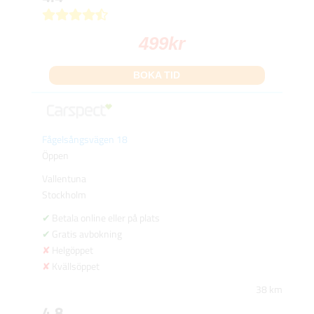
499
kr
BOKA TID
Fågelsångsvägen 18
Öppen
Vallentuna
Stockholm
Betala online eller på plats
Gratis avbokning
Helgöppet
Kvällsöppet
38 km
4.8