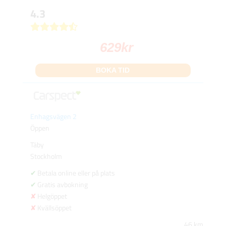
4.3
629
kr
BOKA TID
Enhagsvägen 2
Öppen
Täby
Stockholm
Betala online eller på plats
Gratis avbokning
Helgöppet
Kvällsöppet
46 km