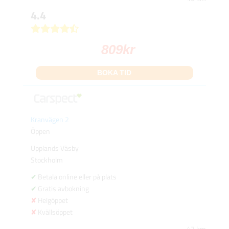
4.4
809
kr
BOKA TID
Kranvägen 2
Öppen
Upplands Väsby
Stockholm
Betala online eller på plats
Gratis avbokning
Helgöppet
Kvällsöppet
47 km