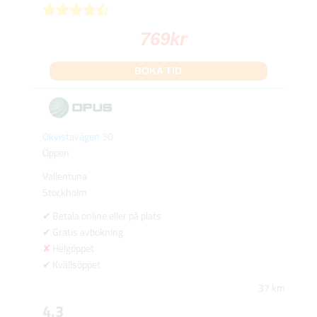
769
kr
BOKA TID
Okvistavägen 30
Öppen
Vallentuna
Stockholm
Betala online eller på plats
Gratis avbokning
Helgöppet
Kvällsöppet
37 km
4.3