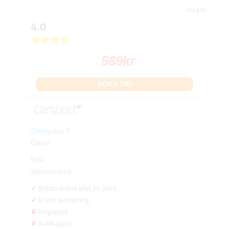
49 km
4.0
589
kr
BOKA TID
Oriongatan 5
Öppen
Sala
Västmanland
Betala online eller på plats
Gratis avbokning
Helgöppet
Kvällsöppet