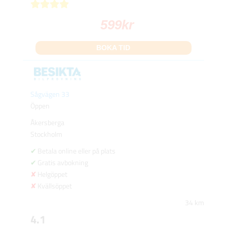
599
kr
BOKA TID
Sågvägen 33
Öppen
Åkersberga
Stockholm
Betala online eller på plats
Gratis avbokning
Helgöppet
Kvällsöppet
34 km
4.1