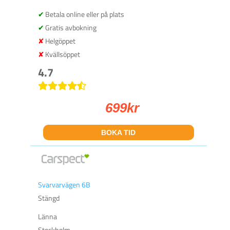
Betala online eller på plats
Gratis avbokning
Helgöppet
Kvällsöppet
4.7
699
kr
BOKA TID
Svarvarvägen 6B
Stängd
Länna
Stockholm