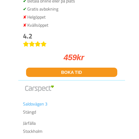
Betala online eller på plats
Gratis avbokning
Helgöppet
Kvällsöppet
4.2
459
kr
BOKA TID
Saldovägen 3
Stängd
Järfälla
Stockholm