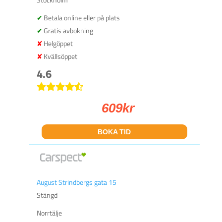
Betala online eller på plats
Gratis avbokning
Helgöppet
Kvällsöppet
4.6
609
kr
BOKA TID
August Strindbergs gata 15
Stängd
Norrtälje