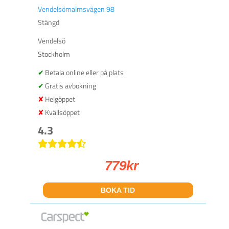
Vendelsömalmsvägen 98
Stängd
Vendelsö
Stockholm
Betala online eller på plats
Gratis avbokning
Helgöppet
Kvällsöppet
4.3
779
kr
BOKA TID