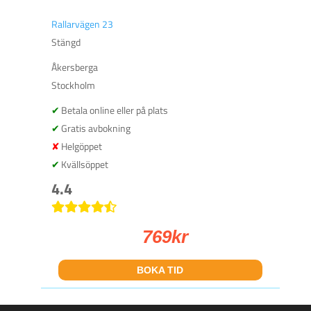
Rallarvägen 23
Stängd
Åkersberga
Stockholm
Betala online eller på plats
Gratis avbokning
Helgöppet
Kvällsöppet
4.4
769
kr
BOKA TID