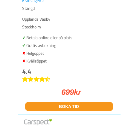
Kranvägen 2
Stängd
Upplands Väsby
Stockholm
Betala online eller på plats
Gratis avbokning
Helgöppet
Kvällsöppet
4.4
699
kr
BOKA TID