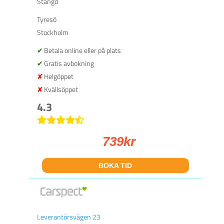
Stängd
Tyresö
Stockholm
Betala online eller på plats
Gratis avbokning
Helgöppet
Kvällsöppet
4.3
739
kr
BOKA TID
Leverantörsvägen 23