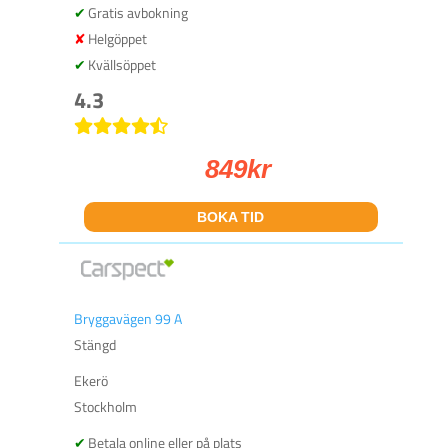
Gratis avbokning
Helgöppet
Kvällsöppet
4.3
849
kr
BOKA TID
Bryggavägen 99 A
Stängd
Ekerö
Stockholm
Betala online eller på plats