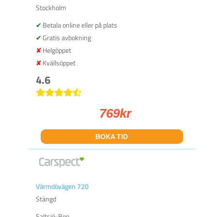
Stockholm
Betala online eller på plats
Gratis avbokning
Helgöppet
Kvällsöppet
4.6
769
kr
BOKA TID
Värmdövägen 720
Stängd
Saltsjö-Boo