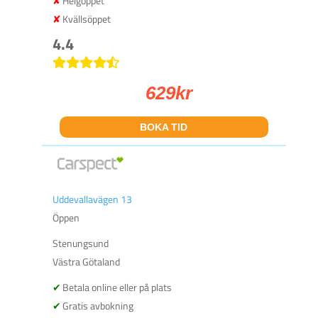
Helgöppet
Kvällsöppet
4.4
629
kr
BOKA TID
Uddevallavägen 13
Öppen
Stenungsund
Västra Götaland
Betala online eller på plats
Gratis avbokning