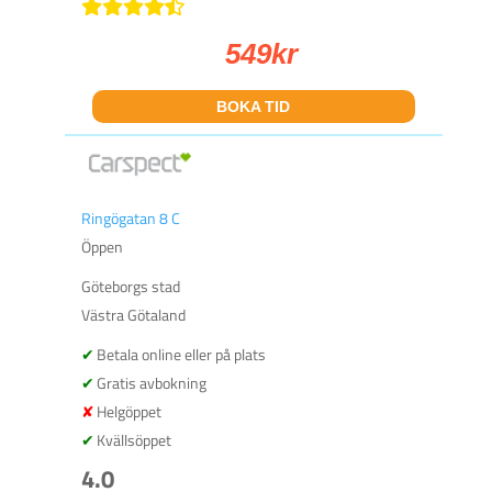
549
kr
BOKA TID
Ringögatan 8 C
Öppen
Göteborgs stad
Västra Götaland
Betala online eller på plats
Gratis avbokning
Helgöppet
Kvällsöppet
4.0