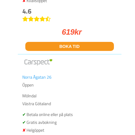
Kvällsöppet
4.6
619
kr
BOKA TID
Norra Ågatan 26
Öppen
Mölndal
Västra Götaland
Betala online eller på plats
Gratis avbokning
Helgöppet