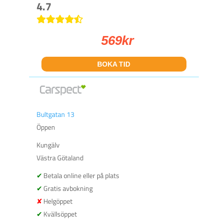
4.7
569
kr
BOKA TID
Bultgatan 13
Öppen
Kungälv
Västra Götaland
Betala online eller på plats
Gratis avbokning
Helgöppet
Kvällsöppet