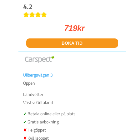
4.2
719
kr
BOKA TID
Ullbergsvägen 3
Öppen
Landvetter
Västra Götaland
Betala online eller på plats
Gratis avbokning
Helgöppet
Kvällsöppet