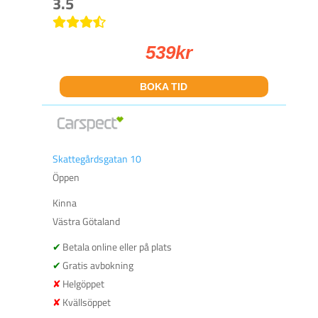
3.5
539
kr
BOKA TID
Skattegårdsgatan 10
Öppen
Kinna
Västra Götaland
Betala online eller på plats
Gratis avbokning
Helgöppet
Kvällsöppet