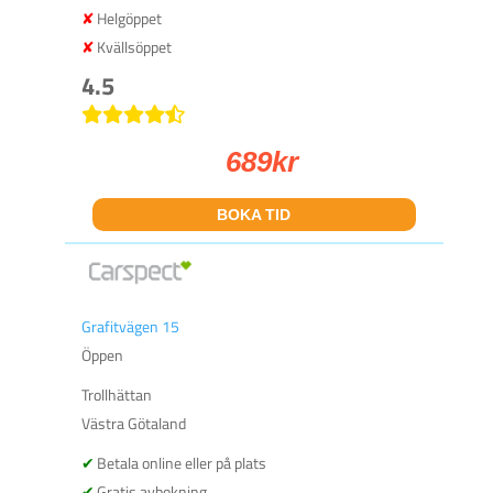
Helgöppet
Kvällsöppet
4.5
689
kr
BOKA TID
Grafitvägen 15
Öppen
Trollhättan
Västra Götaland
Betala online eller på plats
Gratis avbokning