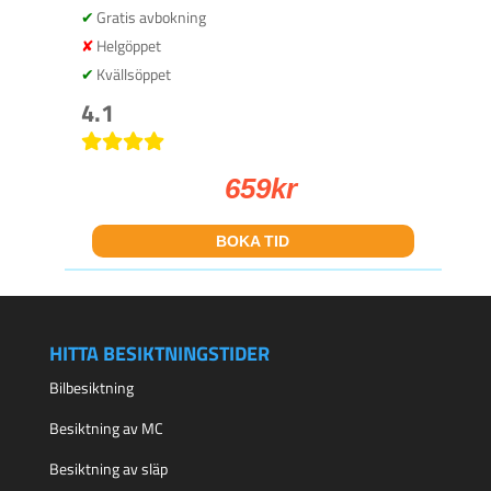
Gratis avbokning
Helgöppet
Kvällsöppet
4.1
659
kr
BOKA TID
HITTA BESIKTNINGSTIDER
Bilbesiktning
Besiktning av MC
Besiktning av släp