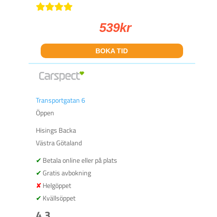
539
kr
BOKA TID
Transportgatan 6
Öppen
Hisings Backa
Västra Götaland
Betala online eller på plats
Gratis avbokning
Helgöppet
Kvällsöppet
4.3