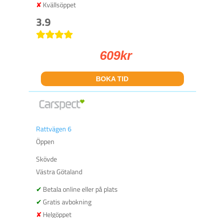
Kvällsöppet
3.9
609
kr
BOKA TID
Rattvägen 6
Öppen
Skövde
Västra Götaland
Betala online eller på plats
Gratis avbokning
Helgöppet