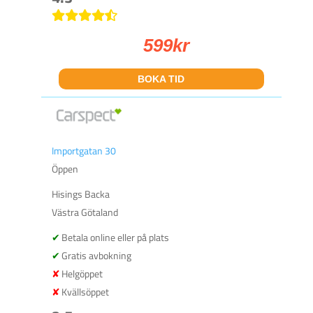
599
kr
BOKA TID
Importgatan 30
Öppen
Hisings Backa
Västra Götaland
Betala online eller på plats
Gratis avbokning
Helgöppet
Kvällsöppet