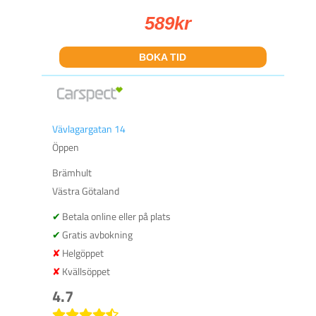
589
kr
BOKA TID
Vävlagargatan 14
Öppen
Brämhult
Västra Götaland
Betala online eller på plats
Gratis avbokning
Helgöppet
Kvällsöppet
4.7