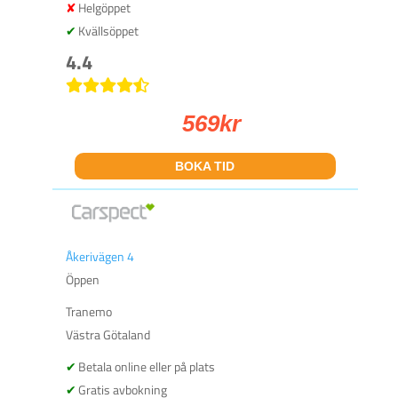
Helgöppet
Kvällsöppet
4.4
569
kr
BOKA TID
Åkerivägen 4
Öppen
Tranemo
Västra Götaland
Betala online eller på plats
Gratis avbokning