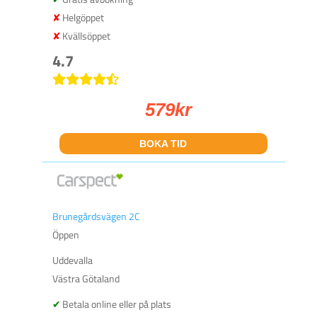
Helgöppet
Kvällsöppet
4.7
579
kr
BOKA TID
Brunegårdsvägen 2C
Öppen
Uddevalla
Västra Götaland
Betala online eller på plats