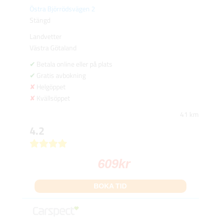
Östra Björrödsvägen 2
Stängd
Landvetter
Västra Götaland
Betala online eller på plats
Gratis avbokning
Helgöppet
Kvällsöppet
41 km
4.2
609
kr
BOKA TID