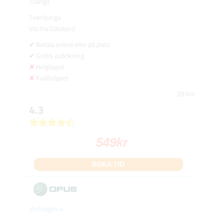
Stängd
Svenljunga
Västra Götaland
Betala online eller på plats
Gratis avbokning
Helgöppet
Kvällsöppet
28 km
4.3
549
kr
BOKA TID
Vistvägen 4