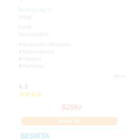
Benjamins väg 12
Stängd
Partille
Västra Götaland
Betala online eller på plats
Gratis avbokning
Helgöppet
Kvällsöppet
48 km
4.2
629
kr
BOKA TID