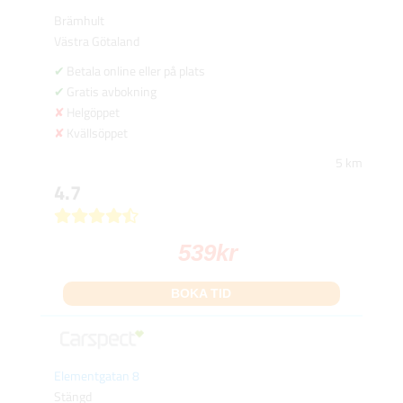
Brämhult
Västra Götaland
Betala online eller på plats
Gratis avbokning
Helgöppet
Kvällsöppet
5 km
4.7
539
kr
BOKA TID
Elementgatan 8
Stängd