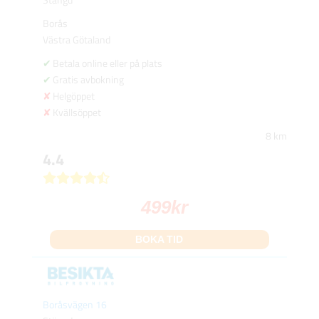
Borås
Västra Götaland
Betala online eller på plats
Gratis avbokning
Helgöppet
Kvällsöppet
8 km
4.4
499
kr
BOKA TID
Boråsvägen 16