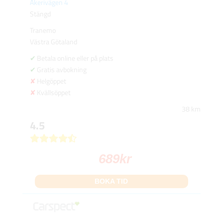
Åkerivägen 4
Stängd
Tranemo
Västra Götaland
Betala online eller på plats
Gratis avbokning
Helgöppet
Kvällsöppet
38 km
4.5
689
kr
BOKA TID