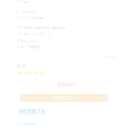
Stängd
Ulricehamn
Västra Götaland
Betala online eller på plats
Gratis avbokning
Helgöppet
Kvällsöppet
29 km
4.6
599
kr
BOKA TID
Boråsvägen 25