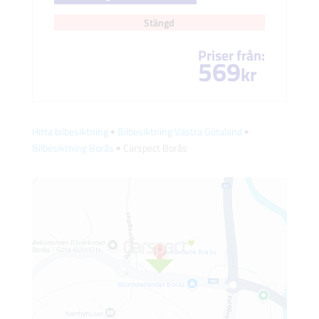
Stängd
Priser från:
569
kr
Hitta bilbesiktning
🠺
Bilbesiktning Västra Götaland
🠺
Bilbesiktning Borås
🠺 Carspect Borås