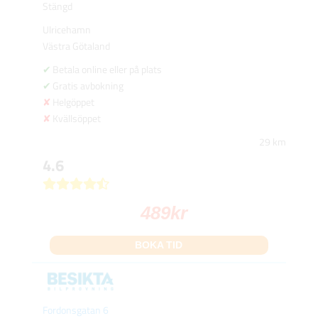
Stängd
Ulricehamn
Västra Götaland
Betala online eller på plats
Gratis avbokning
Helgöppet
Kvällsöppet
29 km
4.6
489
kr
BOKA TID
Fordonsgatan 6