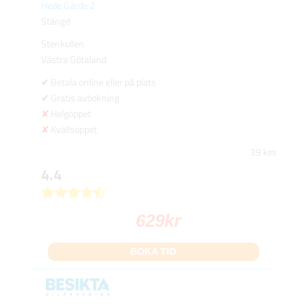
Hede Gärde 2
Stängd
Stenkullen
Västra Götaland
Betala online eller på plats
Gratis avbokning
Helgöppet
Kvällsöppet
39 km
4.4
629
kr
BOKA TID