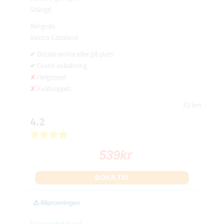
Stängd
Alingsås
Västra Götaland
Betala online eller på plats
Gratis avbokning
Helgöppet
Kvällsöppet
32 km
4.2
539
kr
BOKA TID
Sävelundsgatan 5