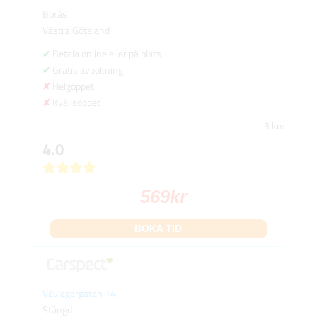
Borås
Västra Götaland
Betala online eller på plats
Gratis avbokning
Helgöppet
Kvällsöppet
3 km
4.0
569
kr
BOKA TID
Vävlagargatan 14
Stängd