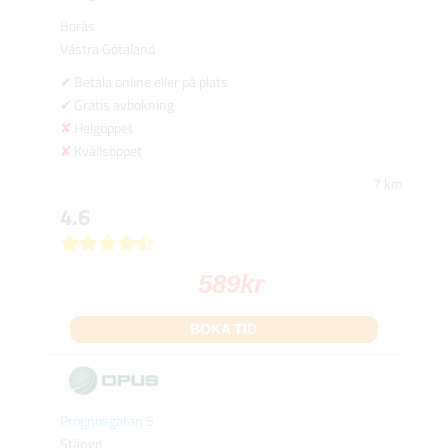
Borås
Västra Götaland
Betala online eller på plats
Gratis avbokning
Helgöppet
Kvällsöppet
7 km
4.6
589
kr
BOKA TID
Prognosgatan 5
Stängd