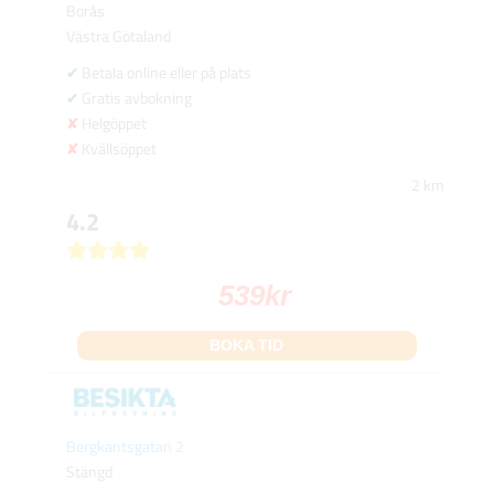
Borås
Västra Götaland
Betala online eller på plats
Gratis avbokning
Helgöppet
Kvällsöppet
2 km
4.2
539
kr
BOKA TID
Bergkantsgatan 2
Stängd