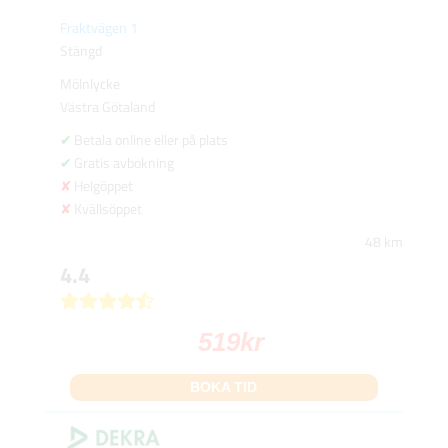
Fraktvägen 1
Stängd
Mölnlycke
Västra Götaland
Betala online eller på plats
Gratis avbokning
Helgöppet
Kvällsöppet
48 km
4.4
519
kr
BOKA TID