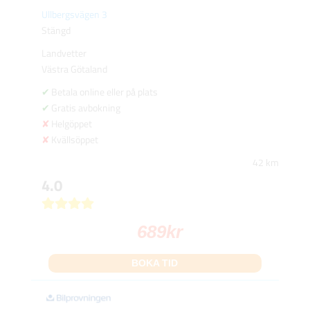
Ullbergsvägen 3
Stängd
Landvetter
Västra Götaland
Betala online eller på plats
Gratis avbokning
Helgöppet
Kvällsöppet
42 km
4.0
689
kr
BOKA TID