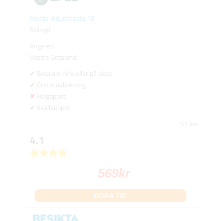
Storås industrigata 19
Stängd
Angered
Västra Götaland
Betala online eller på plats
Gratis avbokning
Helgöppet
Kvällsöppet
53 km
4.1
569
kr
BOKA TID