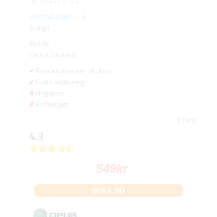
Järntrådsvägen 1-3
Stängd
Partille
Västra Götaland
Betala online eller på plats
Gratis avbokning
Helgöppet
Kvällsöppet
51 km
4.3
549
kr
BOKA TID