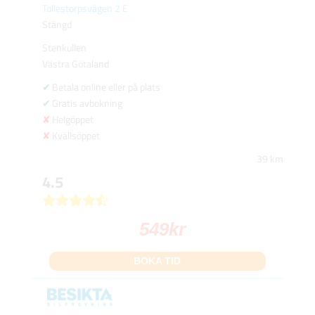
Tollestorpsvägen 2 E
Stängd
Stenkullen
Västra Götaland
Betala online eller på plats
Gratis avbokning
Helgöppet
Kvällsöppet
39 km
4.5
549
kr
BOKA TID