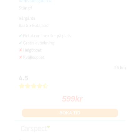
Verkstadsgatan 4
Stängd
Vårgårda
Västra Götaland
Betala online eller på plats
Gratis avbokning
Helgöppet
Kvällsöppet
36 km
4.5
599
kr
BOKA TID