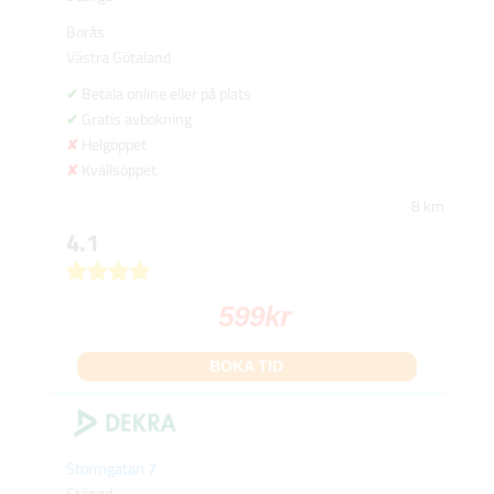
Borås
Västra Götaland
Betala online eller på plats
Gratis avbokning
Helgöppet
Kvällsöppet
8 km
4.1
599
kr
BOKA TID
Stormgatan 7
Stängd