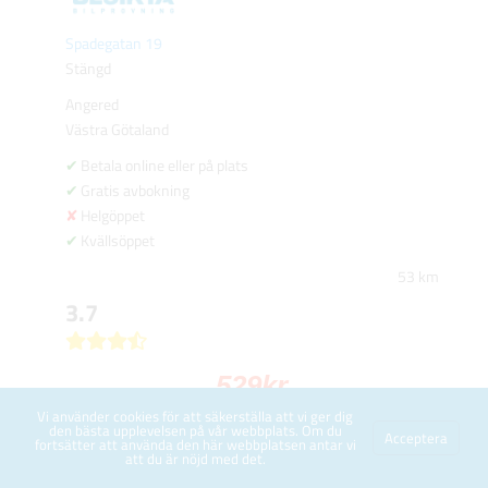
Spadegatan 19
Stängd
Angered
Västra Götaland
Betala online eller på plats
Gratis avbokning
Helgöppet
Kvällsöppet
53 km
3.7
529
kr
Vi använder cookies för att säkerställa att vi ger dig
den bästa upplevelsen på vår webbplats. Om du
BOKA TID
Acceptera
fortsätter att använda den här webbplatsen antar vi
att du är nöjd med det.