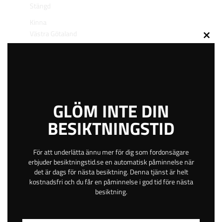
Stängd
Kinna
Västra Götaland
Close
Betala online eller på plats
this
Gratis avbokning
modu
Helgöppet
Kvällsöppet
29 km
GLÖM INTE DIN
4.3
BESIKTNINGSTID
529
kr
För att underlätta ännu mer för dig som fordonsägare
erbjuder besiktningstid.se en automatisk påminnelse när
det är dags för nästa besiktning. Denna tjänst är helt
BOKA TID
kostnadsfri och du får en påminnelse i god tid före nästa
besiktning.
Skattegårdsgatan 10