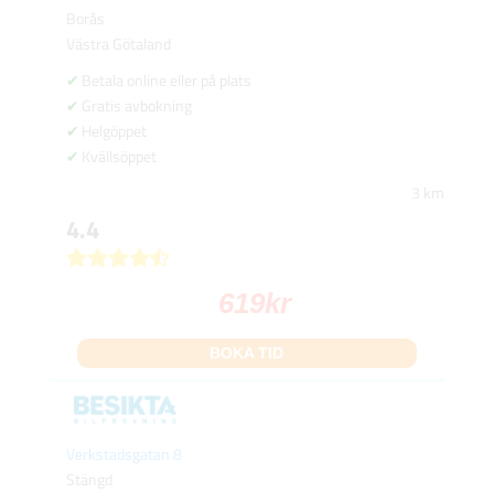
Borås
Västra Götaland
Betala online eller på plats
Gratis avbokning
Helgöppet
Kvällsöppet
3 km
4.4
619
kr
BOKA TID
Verkstadsgatan 8
Stängd