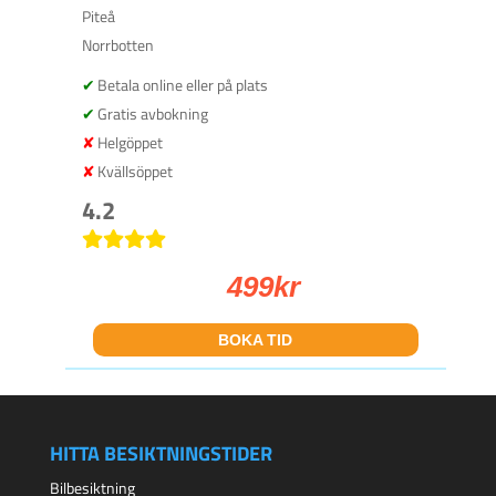
Piteå
Norrbotten
Betala online eller på plats
Gratis avbokning
Helgöppet
Kvällsöppet
4.2
499
kr
BOKA TID
HITTA BESIKTNINGSTIDER
Bilbesiktning