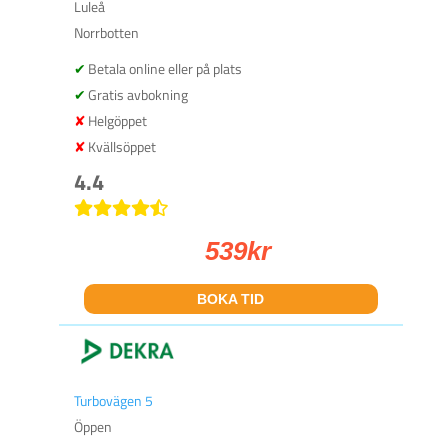
Luleå
Norrbotten
Betala online eller på plats
Gratis avbokning
Helgöppet
Kvällsöppet
4.4
539
kr
BOKA TID
Turbovägen 5
Öppen