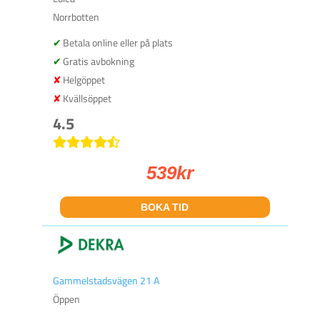
Norrbotten
Betala online eller på plats
Gratis avbokning
Helgöppet
Kvällsöppet
4.5
539
kr
BOKA TID
Gammelstadsvägen 21 A
Öppen