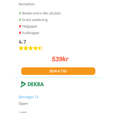
Norrbotten
Betala online eller på plats
Gratis avbokning
Helgöppet
Kvällsöppet
4.7
539
kr
BOKA TID
Banvägen 23
Öppen
Luleå