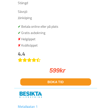
Stängd
Sävsjö
Jönköping
Betala online eller på plats
Gratis avbokning
Helgöppet
Kvällsöppet
4.4
599
kr
BOKA TID
Metallgatan 1