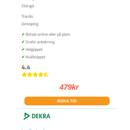
Stängd
Tranås
Jönköping
Betala online eller på plats
Gratis avbokning
Helgöppet
Kvällsöppet
4.4
479
kr
BOKA TID