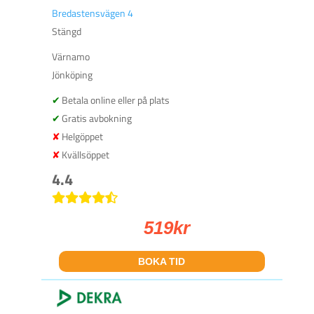
Bredastensvägen 4
Stängd
Värnamo
Jönköping
Betala online eller på plats
Gratis avbokning
Helgöppet
Kvällsöppet
4.4
519
kr
BOKA TID