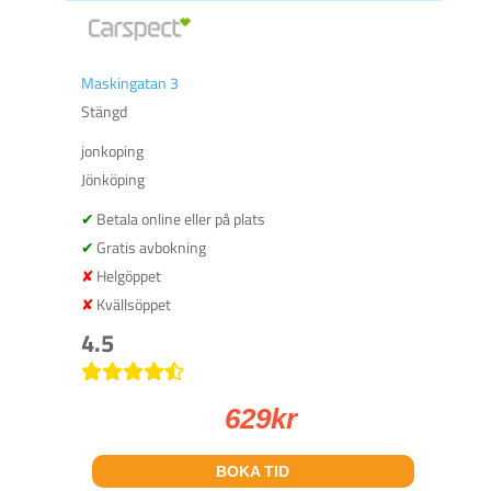
Maskingatan 3
Stängd
jonkoping
Jönköping
Betala online eller på plats
Gratis avbokning
Helgöppet
Kvällsöppet
4.5
629
kr
BOKA TID