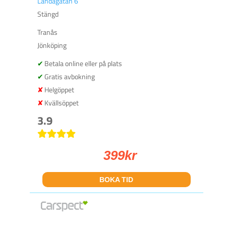
Landågatan 6
Stängd
Tranås
Jönköping
Betala online eller på plats
Gratis avbokning
Helgöppet
Kvällsöppet
3.9
399
kr
BOKA TID