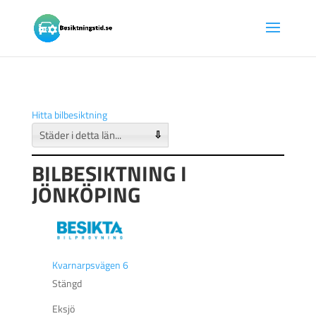
Hitta bilbesiktning
⇩
BILBESIKTNING I
JÖNKÖPING
Kvarnarpsvägen 6
Stängd
Eksjö