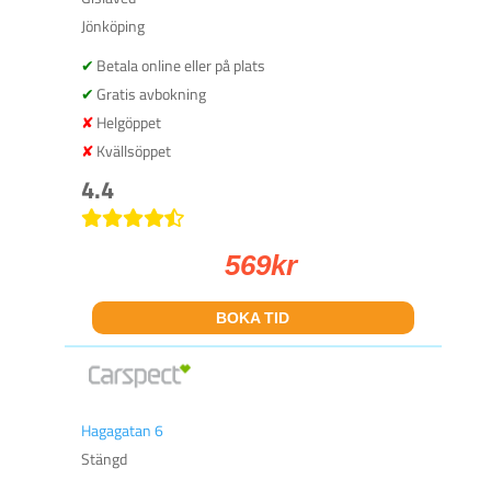
Jönköping
Betala online eller på plats
Gratis avbokning
Helgöppet
Kvällsöppet
4.4
569
kr
BOKA TID
Hagagatan 6
Stängd