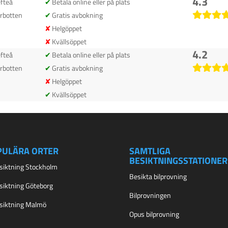
4.3
efteå
Betala online eller på plats
rbotten
Gratis avbokning
Helgöppet
Kvällsöppet
4.2
efteå
Betala online eller på plats
rbotten
Gratis avbokning
Helgöppet
Kvällsöppet
PULÄRA ORTER
SAMTLIGA
BESIKTNINGSSTATIONER
esiktning Stockholm
Besikta bilprovning
esiktning Göteborg
Bilprovningen
esiktning Malmö
Opus bilprovning