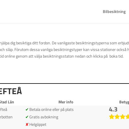
Bilbesiktning
 hjälpa dig besiktiga ditt fordon. De vanligaste besiktningstyperna som erbju
 och släp. Förutom dessa vanliga besiktningstyper kan vissa stationer också ha
id online genom att välja besiktningsstaton nedan och klicka på boka tid.
LEFTEÅ
Stad Län
Mer info
Bety
4.3
efteå
Betala online eller på plats
rbotten
Gratis avbokning
Helgöppet