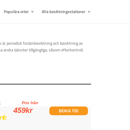
Populära orter
Alla besiktningsstationer
ds är periodisk fordonbesiktning och besiktning av
 andra tjänster tillgängliga, såsom efterkontroll,
g
Pris från
459
kr
BOKA TID