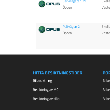
Servicegatan 29
Skell
Öppen
Väste
Plåtvägen 2
Skell
Öppen
Väste
HITTA BESIKTNINGSTIDER
PO
Bilbesiktning
Bilb
Besiktning av MC
Bilb
Besiktning av släp
Bilb