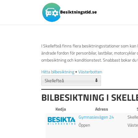
I Skellefteå finns flera besiktningsstationer som kan
ändrade fordon för personbilar, lastbilar, motorcyklar
ombesiktning och konditionstest. Snabbast bokar du t
Hitta bilbesiktning
🠺
Västerbotten
⇩
BILBESIKTNING I SKEL
Kedja
Adress
Gymnasievägen 24
Skell
Öppen
Väste