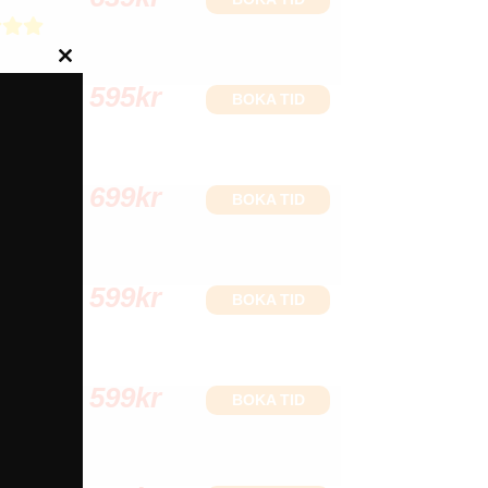
Close
595
kr
this
BOKA TID
module
699
kr
BOKA TID
599
kr
BOKA TID
599
kr
BOKA TID