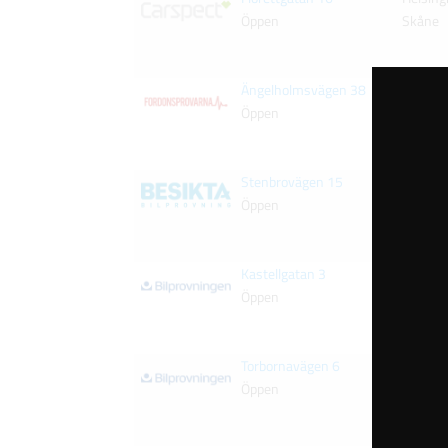
Öppen
Skåne
Ängelholmsvägen 38
Helsing
Öppen
Skåne
Stenbrovägen 15
Helsing
Öppen
Skåne
Kastellgatan 3
Helsing
Öppen
Skåne
Torbornavägen 6
Helsing
Öppen
Skåne