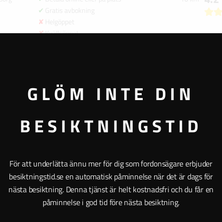
Gratis avbokning
Helgöppet
Kvällsöppet
5.0
borg
Betala online eller på plats
10 km
Gratis avbokning
Helgöppet
Kvällsöppet
GLÖM INTE DIN
4.4
borg
Betala online eller på plats
11 km
Gratis avbokning
Helgöppet
BESIKTNINGSTID
Kvällsöppet
4.5
borg
Betala online eller på plats
11 km
Gratis avbokning
Helgöppet
För att underlätta ännu mer för dig som fordonsägare erbjuder
Kvällsöppet
besiktningstid.se en automatisk påminnelse när det är dags för
4.3
borg
Betala online eller på plats
11 km
nästa besiktning. Denna tjänst är helt kostnadsfri och du får en
Gratis avbokning
påminnelse i god tid före nästa besiktning.
Helgöppet
Kvällsöppet