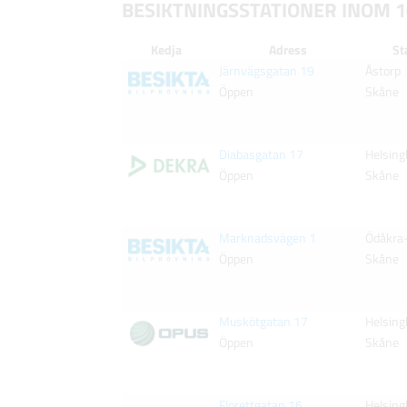
BESIKTNINGSSTATIONER INOM 
Kedja
Adress
St
Järnvägsgatan 19
Åstorp
Öppen
Skåne
Diabasgatan 17
Helsing
Öppen
Skåne
Marknadsvägen 1
Ödåkra
Öppen
Skåne
Muskötgatan 17
Helsing
Öppen
Skåne
Florettgatan 16
Helsing