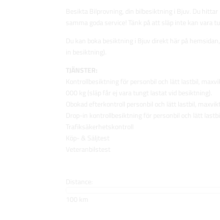
Besikta Bilprovning, din bilbesiktning i Bjuv. Du hitta
samma goda service! Tänk på att släp inte kan vara tun
Du kan boka besiktning i Bjuv direkt här på hemsidan, 
in besiktning).
TJÄNSTER:
Kontrollbesiktning för personbil och lätt lastbil, maxv
000 kg (släp får ej vara tungt lastat vid besiktning).
Obokad efterkontroll personbil och lätt lastbil, maxvikt
Drop-in kontrollbesiktning för personbil och lätt lastbi
Trafiksäkerhetskontroll
Köp- & Säljtest
Veteranbilstest
Distance:
100 km