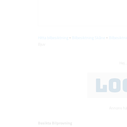
Hitta bilbesiktning
🠺
Bilbesiktning Skåne
🠺
Bilbesiktn
Bjuv
Hej ,
Annons här
Besikta Bilprovning