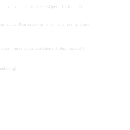
sikta bilen, lastbilen eller släpet och alltid med
 av tid. Olika fordon har olika möjligheter till drop-
sa fordon måste bokas på stationen). Släp, maxvikt 1
.
esiktning).