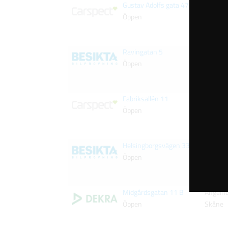
Gustav Adolfs gata 47
Helsing
Öppen
Skåne
Ravingatan 5
Klippan
Öppen
Skåne
Fabriksallén 11
Klippan
Öppen
Skåne
Helsingborgsvägen 33
Ängelh
Öppen
Skåne
Midgårdsgatan 11 B
Ängelh
Öppen
Skåne