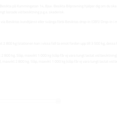
r Besikta på Kummingatan 14, Bjuv. Besikta Bilprovning hjälper dig om du ska be
gt lastade vid besiktning p.g.a. skaderisk.
via Besiktas kundtjänst eller svänga förbi Besiktas drop-in (OBS! Drop-in i mån
ikt 2 800 kg (stationen kan i vissa fall ta emot fordon upp till 3 500 kg, des
 2 800 kg. Släp, maxvikt 1 000 kg (släp får ej vara tungt lastat vid besiktning)
l, maxvikt 2 800 kg. Släp, maxvikt 1 000 kg (släp får ej vara tungt lastat vid b