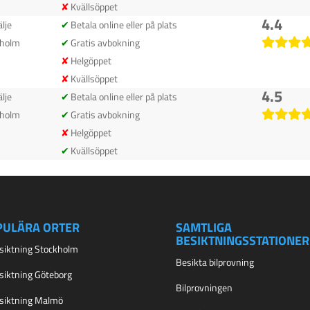
Kvällsöppet
4.4
älje
Betala online eller på plats
kholm
Gratis avbokning
Helgöppet
Kvällsöppet
4.5
älje
Betala online eller på plats
kholm
Gratis avbokning
Helgöppet
Kvällsöppet
PULÄRA ORTER
SAMTLIGA
BESIKTNINGSSTATIONER
esiktning Stockholm
Besikta bilprovning
esiktning Göteborg
Bilprovningen
esiktning Malmö