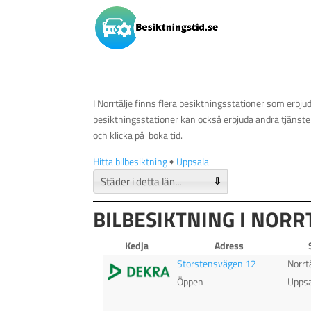
I Norrtälje finns flera besiktningsstationer som erbju
besiktningsstationer kan också erbjuda andra tjänste
och klicka på boka tid.
Hitta bilbesiktning
🠺
Uppsala
⇩
BILBESIKTNING I NORR
Kedja
Adress
Storstensvägen 12
Norrt
Öppen
Uppsa