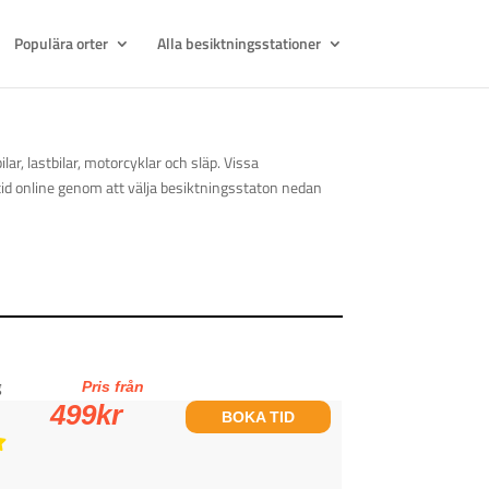
Populära orter
Alla besiktningsstationer
ar, lastbilar, motorcyklar och släp. Vissa
tid online genom att välja besiktningsstaton nedan
g
Pris från
499
kr
BOKA TID