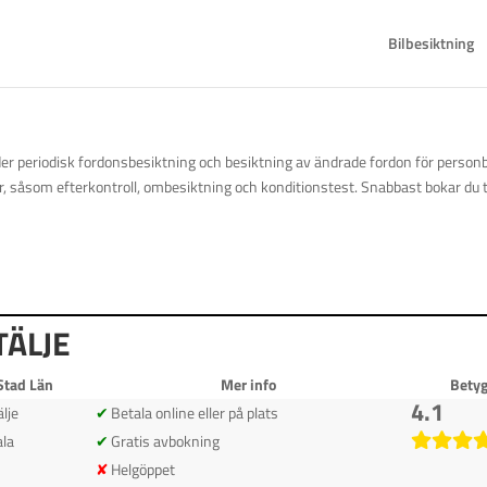
Bilbesiktning
der periodisk fordonsbesiktning och besiktning av ändrade fordon för personbil
r, såsom efterkontroll, ombesiktning och konditionstest. Snabbast bokar du 
TÄLJE
Stad Län
Mer info
Bety
4.1
älje
Betala online eller på plats
la
Gratis avbokning
Helgöppet