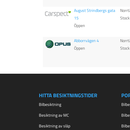
August Strindbergs gata
Norrt
15
Stoc
Öppen
Abborrvägen 4
Norrt
Öppen
Stoc
HITTA BESIKTNINGSTIDER
PO
Bilbesiktning
Bilb
Besiktning av MC
Bilb
Besiktning av släp
Bilb