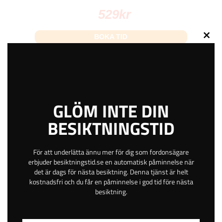
529
kr
BOKA TID
Close
this
modu
Skattegårdsgatan 10
Stängd
GLÖM INTE DIN
Kinna
BESIKTNINGSTID
Västra Götaland
Betala online eller på plats
Gratis avbokning
För att underlätta ännu mer för dig som fordonsägare
Helgöppet
erbjuder besiktningstid.se en automatisk påminnelse när
Kvällsöppet
det är dags för nästa besiktning. Denna tjänst är helt
kostnadsfri och du får en påminnelse i god tid före nästa
47 km
besiktning.
4.7