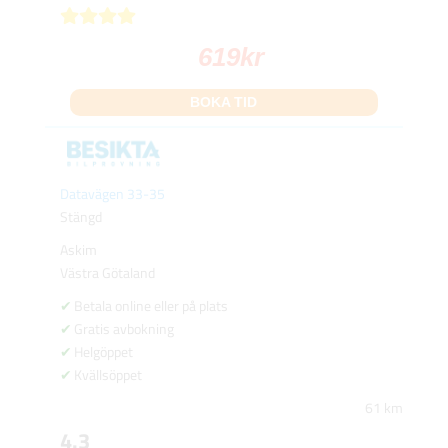
619
kr
BOKA TID
Datavägen 33-35
Stängd
Askim
Västra Götaland
Betala online eller på plats
Gratis avbokning
Helgöppet
Kvällsöppet
61 km
4.3