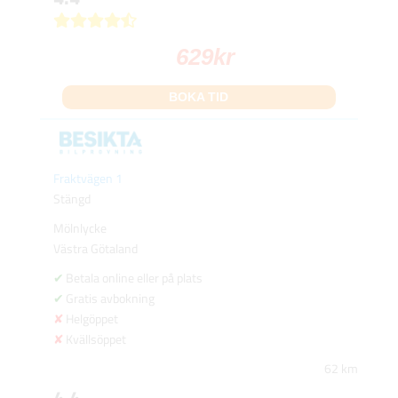
629
kr
BOKA TID
Fraktvägen 1
Stängd
Mölnlycke
Västra Götaland
Betala online eller på plats
Gratis avbokning
Helgöppet
Kvällsöppet
62 km
4.4