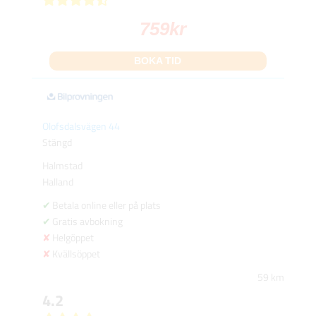
759
kr
BOKA TID
Olofsdalsvägen 44
Stängd
Halmstad
Halland
Betala online eller på plats
Gratis avbokning
Helgöppet
Kvällsöppet
59 km
4.2