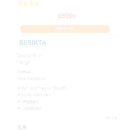
699
kr
BOKA TID
Argongatan 2
Stängd
Mölndal
Västra Götaland
Betala online eller på plats
Gratis avbokning
Helgöppet
Kvällsöppet
61 km
3.9