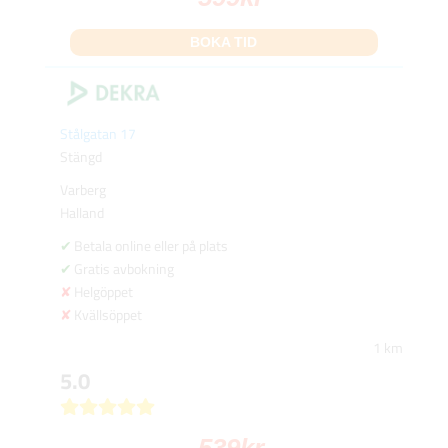
BOKA TID
Stålgatan 17
Stängd
Varberg
Halland
Betala online eller på plats
Gratis avbokning
Helgöppet
Kvällsöppet
1 km
5.0
539
kr