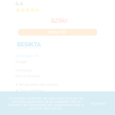
4.4
629
kr
BOKA TID
Boråsvägen 16
Stängd
Svenljunga
Västra Götaland
Betala online eller på plats
Gratis avbokning
Helgöppet
Vi använder cookies för att säkerställa att vi ger dig
den bästa upplevelsen på vår webbplats. Om du
Kvällsöppet
Acceptera
fortsätter att använda den här webbplatsen antar vi
att du är nöjd med det.
64 km