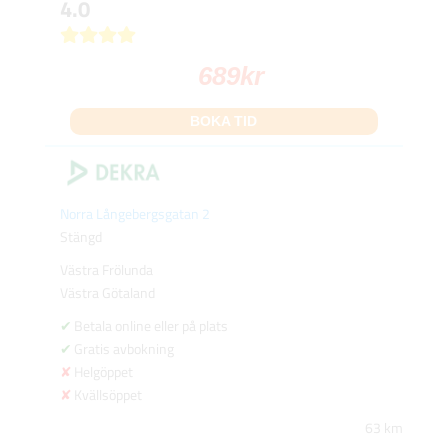
4.0
689
kr
BOKA TID
Norra Långebergsgatan 2
Stängd
Västra Frölunda
Västra Götaland
Betala online eller på plats
Gratis avbokning
Helgöppet
Kvällsöppet
63 km