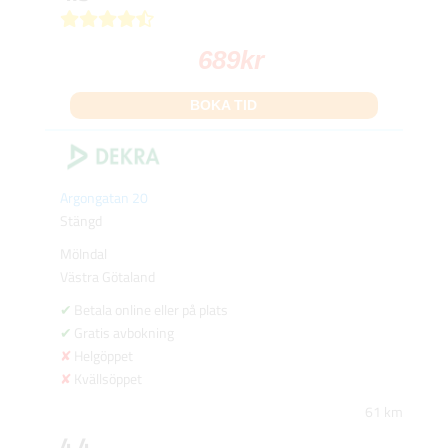
689
kr
BOKA TID
Argongatan 20
Stängd
Mölndal
Västra Götaland
Betala online eller på plats
Gratis avbokning
Helgöppet
Kvällsöppet
61 km
4.4