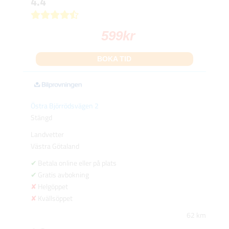
4.4
599
kr
BOKA TID
Östra Björrödsvägen 2
Stängd
Landvetter
Västra Götaland
Betala online eller på plats
Gratis avbokning
Helgöppet
Kvällsöppet
62 km