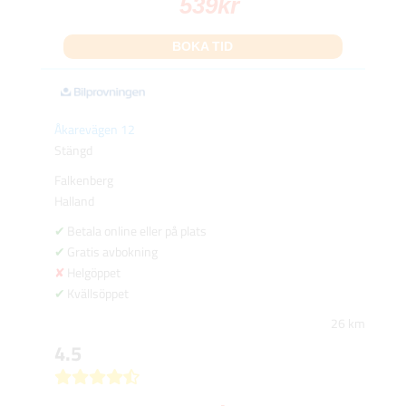
539
kr
BOKA TID
Åkarevägen 12
Stängd
Falkenberg
Halland
Betala online eller på plats
Gratis avbokning
Helgöppet
Kvällsöppet
26 km
4.5