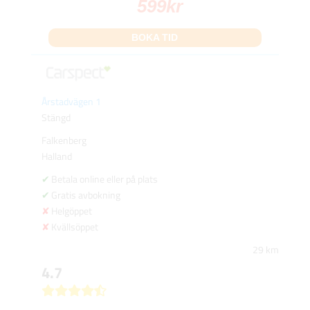
599
kr
BOKA TID
Årstadvägen 1
Stängd
Falkenberg
Halland
Betala online eller på plats
Gratis avbokning
Helgöppet
Kvällsöppet
29 km
4.7