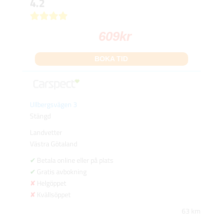
4.2
609
kr
BOKA TID
Ullbergsvägen 3
Stängd
Landvetter
Västra Götaland
Betala online eller på plats
Gratis avbokning
Helgöppet
Kvällsöppet
63 km