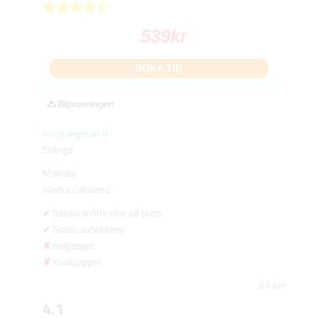
539
kr
BOKA TID
Kryptongatan 9
Stängd
Mölndal
Västra Götaland
Betala online eller på plats
Gratis avbokning
Helgöppet
Kvällsöppet
61 km
4.1