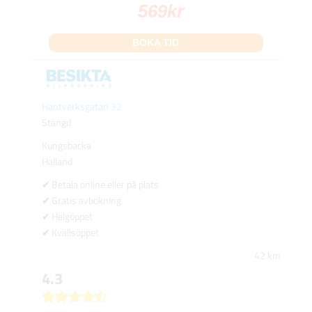
569
kr
BOKA TID
Hantverksgatan 32
Stängd
Kungsbacka
Halland
Betala online eller på plats
Gratis avbokning
Helgöppet
Kvällsöppet
42 km
4.3