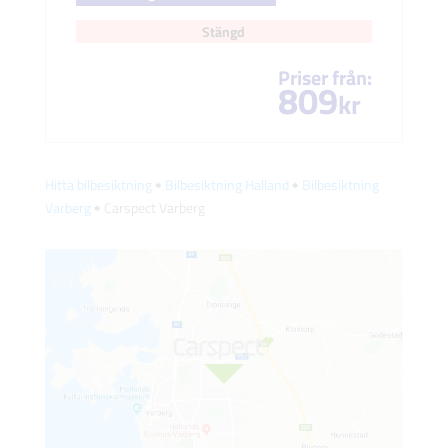
Stängd
Priser från:
809
kr
Hitta bilbesiktning
🠺
Bilbesiktning Halland
🠺
Bilbesiktning
Varberg
🠺 Carspect Varberg