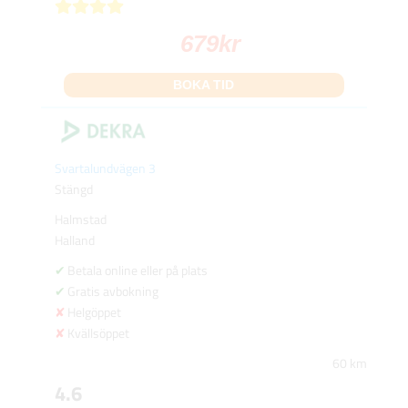
679
kr
BOKA TID
Svartalundvägen 3
Stängd
Halmstad
Halland
Betala online eller på plats
Gratis avbokning
Helgöppet
Kvällsöppet
60 km
4.6