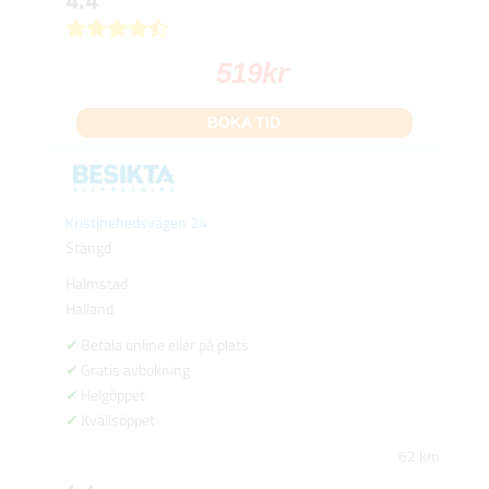
519
kr
BOKA TID
Kristinehedsvägen 24
Stängd
Halmstad
Halland
Betala online eller på plats
Gratis avbokning
Helgöppet
Kvällsöppet
62 km