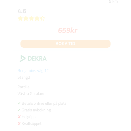
9 km
4.6
659
kr
BOKA TID
Benjamins väg 12
Stängd
Partille
Västra Götaland
Betala online eller på plats
Gratis avbokning
Helgöppet
Kvällsöppet