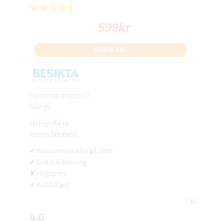
599
kr
BOKA TID
Karlsbogårdsgatan 2
Stängd
Hisings Kärra
Västra Götaland
Betala online eller på plats
Gratis avbokning
Helgöppet
Kvällsöppet
1 km
4.0