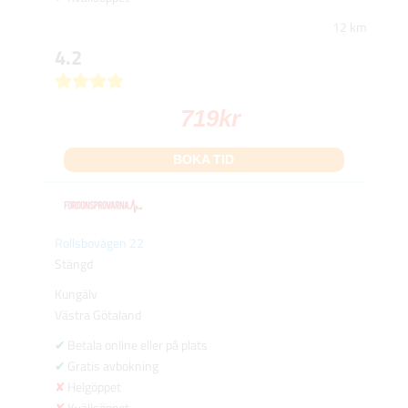
12 km
4.2
719
kr
BOKA TID
Rollsbovägen 22
Stängd
Kungälv
Västra Götaland
Betala online eller på plats
Gratis avbokning
Helgöppet
Kvällsöppet