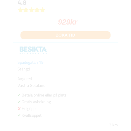
4.8
929
kr
BOKA TID
Spadegatan 19
Stängd
Angered
Västra Götaland
Betala online eller på plats
Gratis avbokning
Helgöppet
Kvällsöppet
3 km