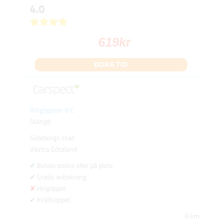
4.0
619
kr
BOKA TID
Ringögatan 8 C
Stängd
Göteborgs stad
Västra Götaland
Betala online eller på plats
Gratis avbokning
Helgöppet
Kvällsöppet
6 km