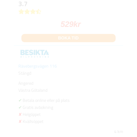
3.7
529
kr
BOKA TID
Rävebergsvägen 116
Stängd
Angered
Västra Götaland
Betala online eller på plats
Gratis avbokning
Helgöppet
Kvällsöppet
4 km