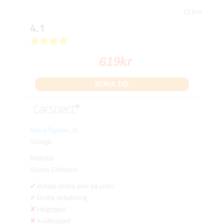
12 km
4.1
619
kr
BOKA TID
Norra Ågatan 26
Stängd
Mölndal
Västra Götaland
Betala online eller på plats
Gratis avbokning
Helgöppet
Kvällsöppet