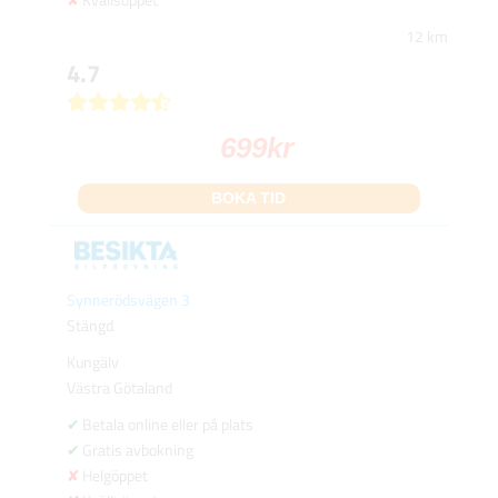
12 km
4.7
699
kr
BOKA TID
Synnerödsvägen 3
Stängd
Kungälv
Västra Götaland
Betala online eller på plats
Gratis avbokning
Helgöppet