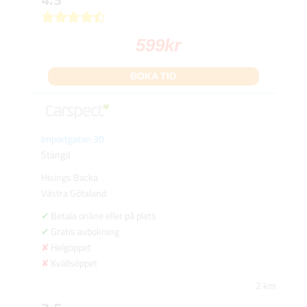
599
kr
BOKA TID
Importgatan 30
Stängd
Hisings Backa
Västra Götaland
Betala online eller på plats
Gratis avbokning
Helgöppet
Kvällsöppet
2 km