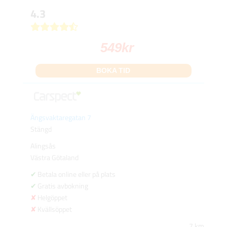
4.3
549
kr
BOKA TID
Ängsvaktaregatan 7
Stängd
Alingsås
Västra Götaland
Betala online eller på plats
Gratis avbokning
Helgöppet
Kvällsöppet
7 km