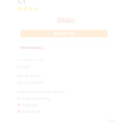
4.1
569
kr
BOKA TID
Importgatan 24
Stängd
Hisings Backa
Västra Götaland
Betala online eller på plats
Gratis avbokning
Helgöppet
Kvällsöppet
3 km