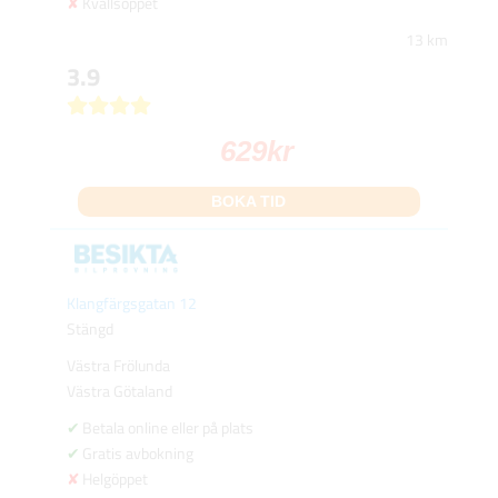
Kvällsöppet
13 km
3.9
629
kr
BOKA TID
Klangfärgsgatan 12
Stängd
Västra Frölunda
Västra Götaland
Betala online eller på plats
Gratis avbokning
Helgöppet