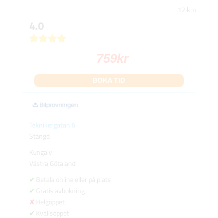
12 km
4.0
759
kr
BOKA TID
Teknikergatan 6
Stängd
Kungälv
Västra Götaland
Betala online eller på plats
Gratis avbokning
Helgöppet
Kvällsöppet