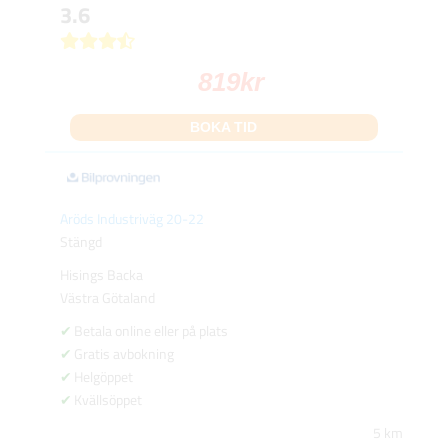
3.6
819
kr
BOKA TID
Aröds Industriväg 20-22
Stängd
Hisings Backa
Västra Götaland
Betala online eller på plats
Gratis avbokning
Helgöppet
Kvällsöppet
5 km