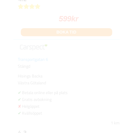
599
kr
BOKA TID
Transportgatan 6
Stängd
Hisings Backa
Västra Götaland
Betala online eller på plats
Gratis avbokning
Helgöppet
Kvällsöppet
1 km
4.3