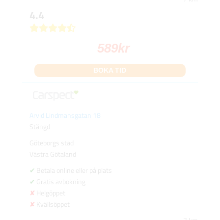
4.4
589
kr
BOKA TID
Arvid Lindmansgatan 18
Stängd
Göteborgs stad
Västra Götaland
Betala online eller på plats
Gratis avbokning
Helgöppet
Kvällsöppet