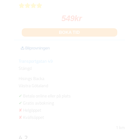
549
kr
BOKA TID
Transportgatan 49
Stängd
Hisings Backa
Västra Götaland
Betala online eller på plats
Gratis avbokning
Helgöppet
Kvällsöppet
1 km
4.2