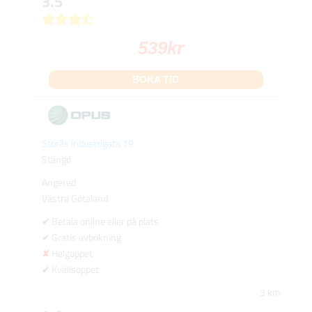
3.5
539
kr
BOKA TID
Storås industrigata 19
Stängd
Angered
Västra Götaland
Betala online eller på plats
Gratis avbokning
Helgöppet
Kvällsöppet
3 km