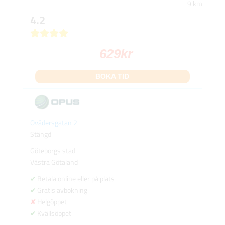
9 km
4.2
629
kr
BOKA TID
Ovädersgatan 2
Stängd
Göteborgs stad
Västra Götaland
Betala online eller på plats
Gratis avbokning
Helgöppet
Kvällsöppet