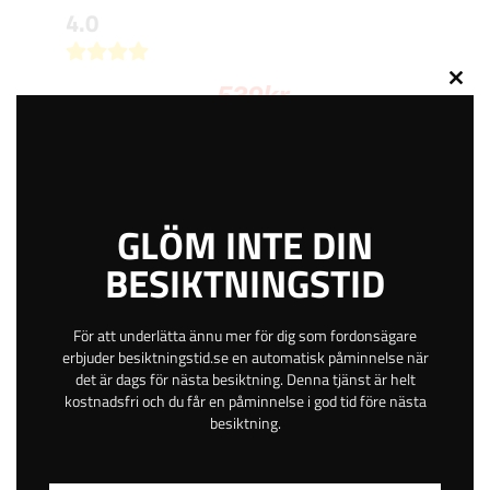
4.0
539
kr
Close
this
modu
BOKA TID
GLÖM INTE DIN
Minelundsvägen 2
BESIKTNINGSTID
Stängd
Göteborgs stad
Västra Götaland
För att underlätta ännu mer för dig som fordonsägare
erbjuder besiktningstid.se en automatisk påminnelse när
Betala online eller på plats
det är dags för nästa besiktning. Denna tjänst är helt
Gratis avbokning
kostnadsfri och du får en påminnelse i god tid före nästa
Helgöppet
besiktning.
Kvällsöppet
6 km