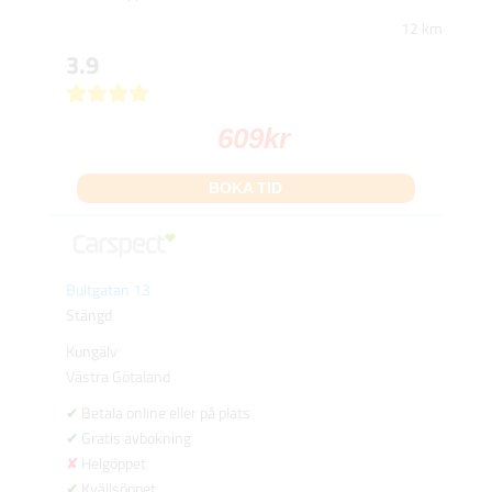
12 km
3.9
609
kr
BOKA TID
Bultgatan 13
Stängd
Kungälv
Västra Götaland
Betala online eller på plats
Gratis avbokning
Helgöppet
Kvällsöppet