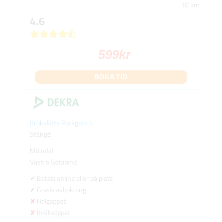
10 km
4.6
599
kr
BOKA TID
Krokslätts Parkgata 4
Stängd
Mölndal
Västra Götaland
Betala online eller på plats
Gratis avbokning
Helgöppet
Kvällsöppet