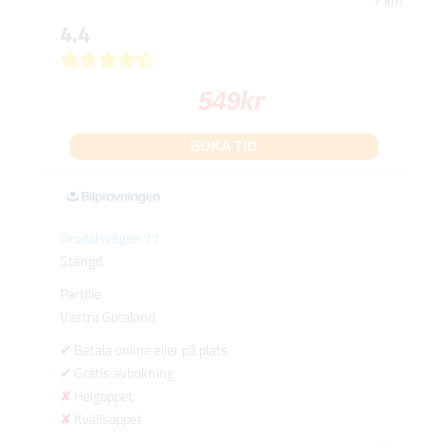
7 km
4.4
549
kr
BOKA TID
Brodalsvägen 11
Stängd
Partille
Västra Götaland
Betala online eller på plats
Gratis avbokning
Helgöppet
Kvällsöppet