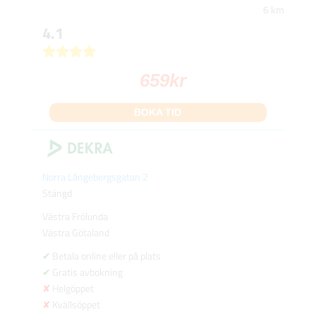
6 km
4.1
659
kr
BOKA TID
Norra Långebergsgatan 2
Stängd
Västra Frölunda
Västra Götaland
Betala online eller på plats
Gratis avbokning
Helgöppet
Kvällsöppet