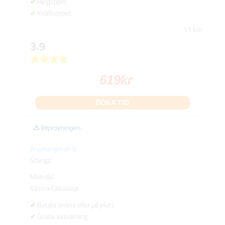
Helgöppet
Kvällsöppet
11 km
3.9
619
kr
BOKA TID
Kryptongatan 9
Stängd
Mölndal
Västra Götaland
Betala online eller på plats
Gratis avbokning