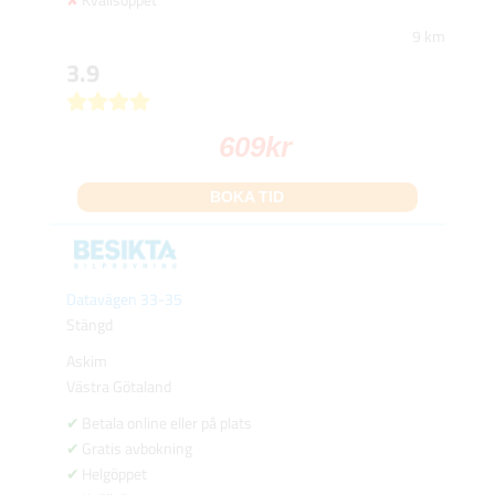
9 km
3.9
609
kr
BOKA TID
Datavägen 33-35
Stängd
Askim
Västra Götaland
Betala online eller på plats
Gratis avbokning
Helgöppet