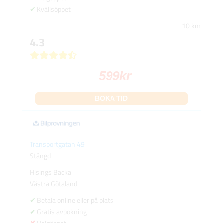
Kvällsöppet
10 km
4.3
599
kr
BOKA TID
Transportgatan 49
Stängd
Hisings Backa
Västra Götaland
Betala online eller på plats
Gratis avbokning
Helgöppet