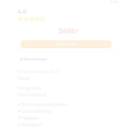
5 km
4.6
569
kr
BOKA TID
Aröds Industriväg 20-22
Stängd
Hisings Backa
Västra Götaland
Betala online eller på plats
Gratis avbokning
Helgöppet
Kvällsöppet