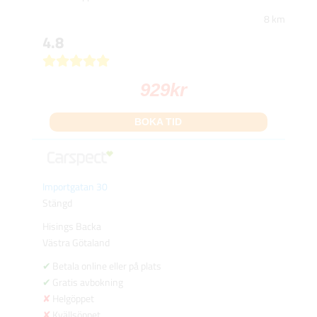
8 km
4.8
929
kr
BOKA TID
Importgatan 30
Stängd
Hisings Backa
Västra Götaland
Betala online eller på plats
Gratis avbokning
Helgöppet
Kvällsöppet