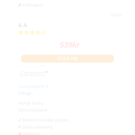
Kvällsöppet
10 km
4.4
539
kr
BOKA TID
Transportgatan 6
Stängd
Hisings Backa
Västra Götaland
Betala online eller på plats
Gratis avbokning
Helgöppet