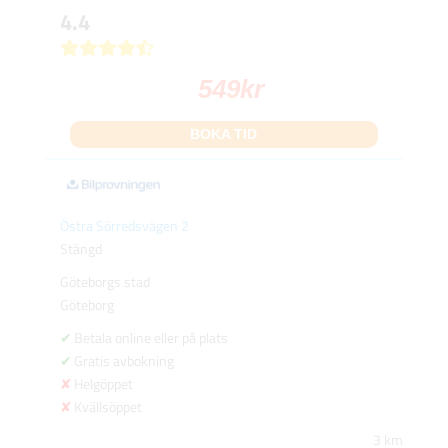
4.4
549
kr
BOKA TID
Östra Sörredsvägen 2
Stängd
Göteborgs stad
Göteborg
Betala online eller på plats
Gratis avbokning
Helgöppet
Kvällsöppet
3 km