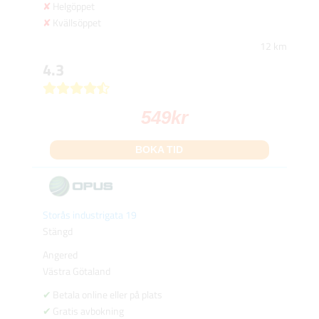
Helgöppet
Kvällsöppet
12 km
4.3
549
kr
BOKA TID
Storås industrigata 19
Stängd
Angered
Västra Götaland
Betala online eller på plats
Gratis avbokning