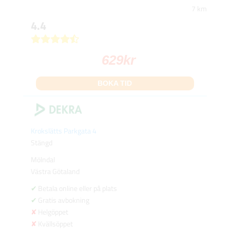
7 km
4.4
629
kr
BOKA TID
Krokslätts Parkgata 4
Stängd
Mölndal
Västra Götaland
Betala online eller på plats
Gratis avbokning
Helgöppet
Kvällsöppet