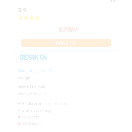
4 km
3.9
629
kr
BOKA TID
Klangfärgsgatan 12
Stängd
Västra Frölunda
Västra Götaland
Betala online eller på plats
Gratis avbokning
Helgöppet
Kvällsöppet