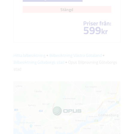
Stängd
Priser från:
599
kr
Hitta bilbesiktning
🠺
Bilbesiktning Västra Götaland
🠺
Bilbesiktning Göteborgs stad
🠺 Opus Bilprovning Göteborgs
stad