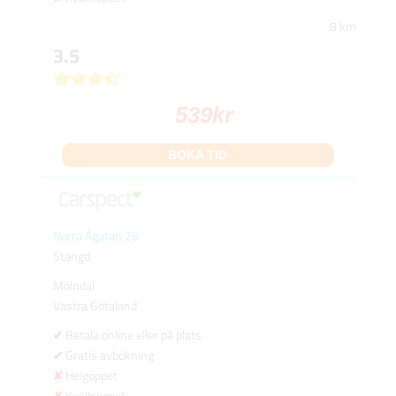
8 km
3.5
539
kr
BOKA TID
Norra Ågatan 26
Stängd
Mölndal
Västra Götaland
Betala online eller på plats
Gratis avbokning
Helgöppet
Kvällsöppet