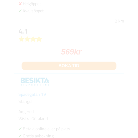
Helgöppet
Kvällsöppet
12 km
4.1
569
kr
BOKA TID
Spadegatan 19
Stängd
Angered
Västra Götaland
Betala online eller på plats
Gratis avbokning