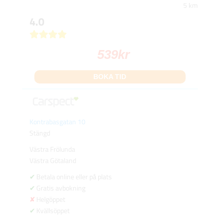
5 km
4.0
539
kr
BOKA TID
Kontrabasgatan 10
Stängd
Västra Frölunda
Västra Götaland
Betala online eller på plats
Gratis avbokning
Helgöppet
Kvällsöppet