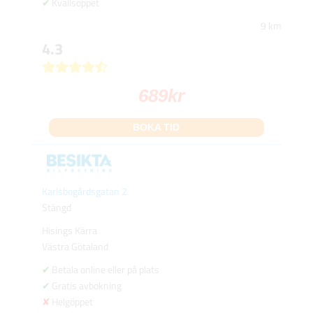
Kvällsöppet
9 km
4.3
689
kr
BOKA TID
Karlsbogårdsgatan 2
Stängd
Hisings Kärra
Västra Götaland
Betala online eller på plats
Gratis avbokning
Helgöppet