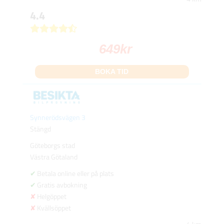
4.4
649
kr
BOKA TID
Synnerödsvägen 3
Stängd
Göteborgs stad
Västra Götaland
Betala online eller på plats
Gratis avbokning
Helgöppet
Kvällsöppet