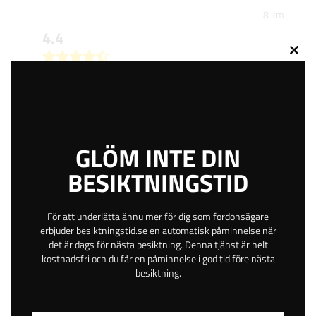
8 km
4.4
Close
this
629
kr
modu
BOKA TID
GLÖM INTE DIN
BESIKTNINGSTID
Ängsvaktaregatan 7
Stängd
För att underlätta ännu mer för dig som fordonsägare
Alingsås
erbjuder besiktningstid.se en automatisk påminnelse när
Västra Götaland
det är dags för nästa besiktning. Denna tjänst är helt
kostnadsfri och du får en påminnelse i god tid före nästa
Betala online eller på plats
besiktning.
Gratis avbokning
Helgöppet
Kvällsöppet