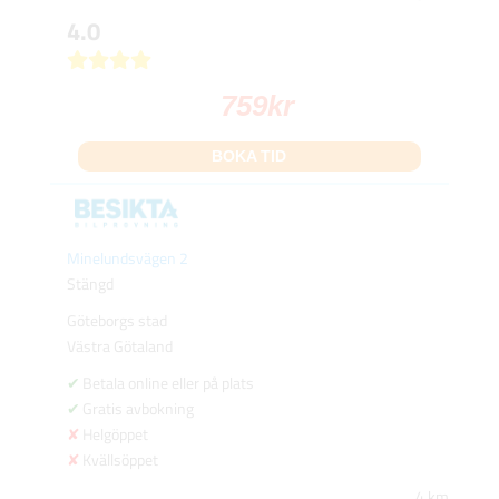
4.0
759
kr
BOKA TID
Minelundsvägen 2
Stängd
Göteborgs stad
Västra Götaland
Betala online eller på plats
Gratis avbokning
Helgöppet
Kvällsöppet
4 km