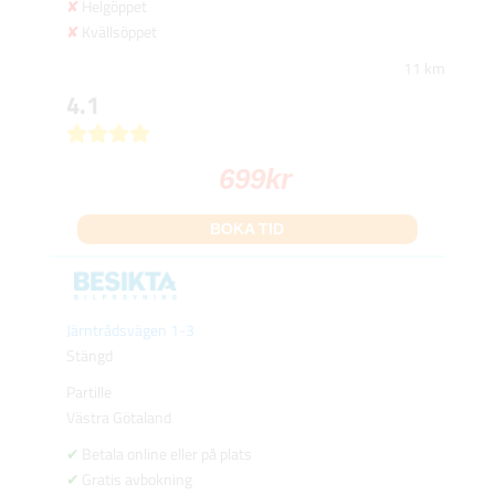
Helgöppet
Kvällsöppet
11 km
4.1
699
kr
BOKA TID
Järntrådsvägen 1-3
Stängd
Partille
Västra Götaland
Betala online eller på plats
Gratis avbokning