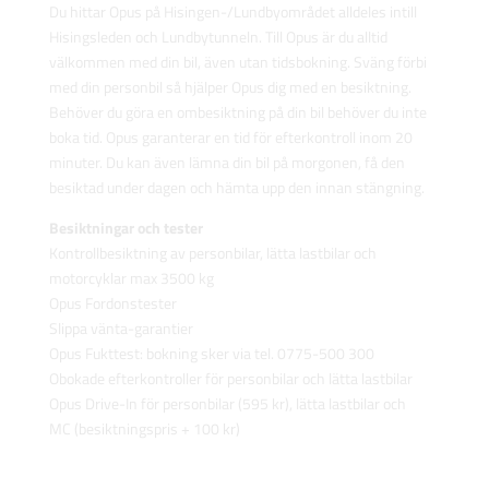
Du hittar Opus på Hisingen-/Lundbyområdet alldeles intill
Hisingsleden och Lundbytunneln. Till Opus är du alltid
välkommen med din bil, även utan tidsbokning. Sväng förbi
med din personbil så hjälper Opus dig med en besiktning.
Behöver du göra en ombesiktning på din bil behöver du inte
boka tid. Opus garanterar en tid för efterkontroll inom 20
minuter. Du kan även lämna din bil på morgonen, få den
besiktad under dagen och hämta upp den innan stängning.
Besiktningar och tester
Kontrollbesiktning av personbilar, lätta lastbilar och
motorcyklar max 3500 kg
Opus Fordonstester
Slippa vänta-garantier
Opus Fukttest: bokning sker via tel. 0775-500 300
Obokade efterkontroller för personbilar och lätta lastbilar
Opus Drive-In för personbilar (595 kr), lätta lastbilar och
MC (besiktningspris + 100 kr)