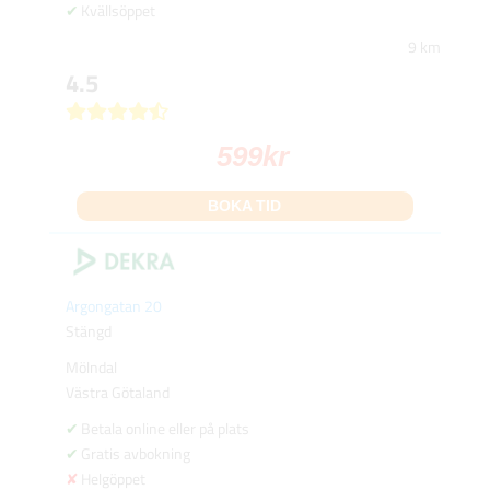
Kvällsöppet
9 km
4.5
599
kr
BOKA TID
Argongatan 20
Stängd
Mölndal
Västra Götaland
Betala online eller på plats
Gratis avbokning
Helgöppet