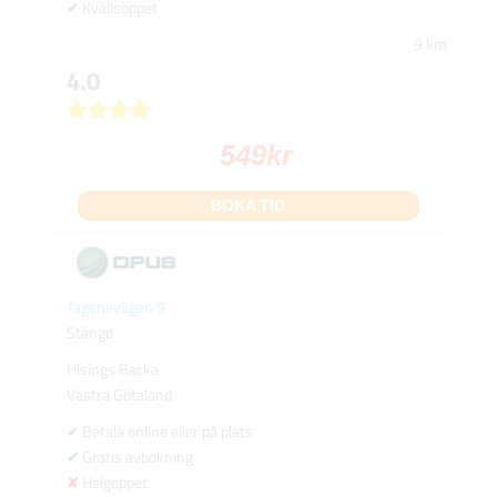
Kvällsöppet
9 km
4.0
549
kr
BOKA TID
Tagenevägen 9
Stängd
Hisings Backa
Västra Götaland
Betala online eller på plats
Gratis avbokning
Helgöppet