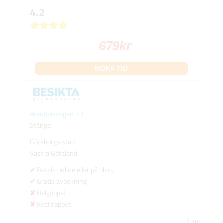
4.2
679
kr
BOKA TID
Arendalsvägen 23
Stängd
Göteborgs stad
Västra Götaland
Betala online eller på plats
Gratis avbokning
Helgöppet
Kvällsöppet
3 km