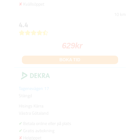
Kvällsöppet
10 km
4.4
629
kr
BOKA TID
Tagenevägen 17
Stängd
Hisings Kärra
Västra Götaland
Betala online eller på plats
Gratis avbokning
Helgöppet