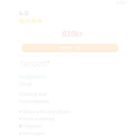
5 km
4.0
619
kr
BOKA TID
Ringögatan 8 C
Stängd
Göteborgs stad
Västra Götaland
Betala online eller på plats
Gratis avbokning
Helgöppet
Kvällsöppet