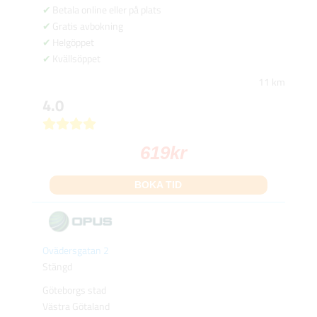
Betala online eller på plats
Gratis avbokning
Helgöppet
Kvällsöppet
11 km
4.0
619
kr
BOKA TID
Ovädersgatan 2
Stängd
Göteborgs stad
Västra Götaland