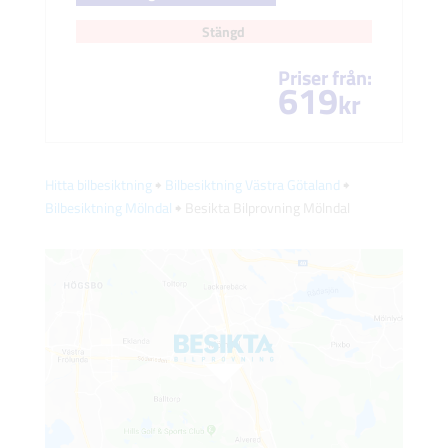
Stängd
Priser från:
619
kr
Hitta bilbesiktning
🠺
Bilbesiktning Västra Götaland
🠺
Bilbesiktning Mölndal
🠺 Besikta Bilprovning Mölndal