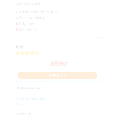
Västra Götaland
Betala online eller på plats
Gratis avbokning
Helgöppet
Kvällsöppet
13 km
4.6
659
kr
BOKA TID
Östra Björrödsvägen 2
Stängd
Landvetter