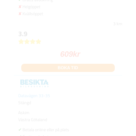
Helgöppet
Kvällsöppet
3 km
3.9
609
kr
BOKA TID
Datavägen 33-35
Stängd
Askim
Västra Götaland
Betala online eller på plats