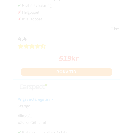
Gratis avbokning
Helgöppet
Kvällsöppet
8 km
4.4
519
kr
BOKA TID
Ängsvaktaregatan 7
Stängd
Alingsås
Västra Götaland
Betala online eller på plats