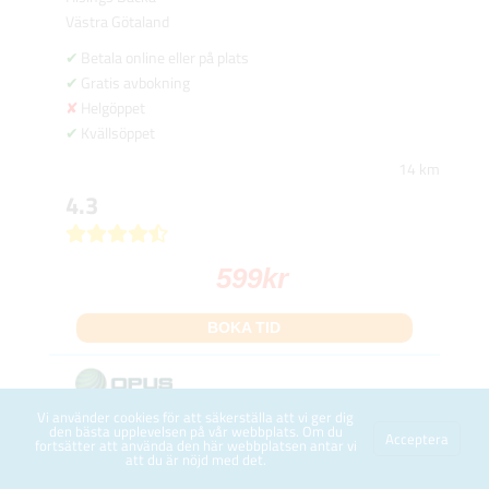
Västra Götaland
Betala online eller på plats
Gratis avbokning
Helgöppet
Kvällsöppet
14 km
4.3
599
kr
BOKA TID
Vi använder cookies för att säkerställa att vi ger dig
Tagenevägen 9
den bästa upplevelsen på vår webbplats. Om du
Acceptera
fortsätter att använda den här webbplatsen antar vi
Stängd
att du är nöjd med det.
Hisings Backa