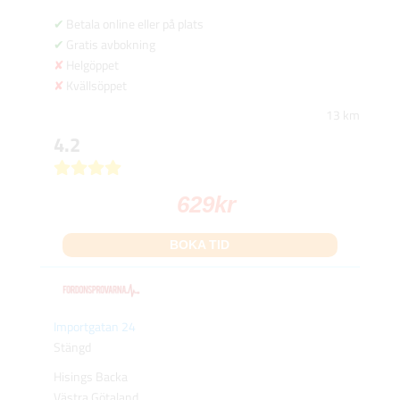
Betala online eller på plats
Gratis avbokning
Helgöppet
Kvällsöppet
13 km
4.2
629
kr
BOKA TID
Importgatan 24
Stängd
Hisings Backa
Västra Götaland