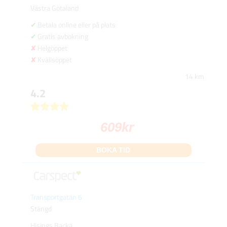
Västra Götaland
Betala online eller på plats
Gratis avbokning
Helgöppet
Kvällsöppet
14 km
4.2
609
kr
BOKA TID
Transportgatan 6
Stängd
Hisings Backa