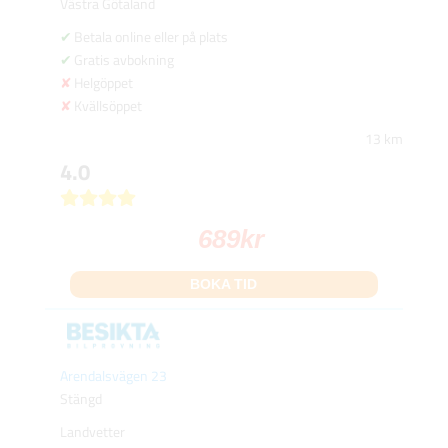
Västra Götaland
Betala online eller på plats
Gratis avbokning
Helgöppet
Kvällsöppet
13 km
4.0
689
kr
BOKA TID
Arendalsvägen 23
Stängd
Landvetter