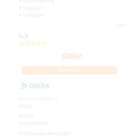
Gratis avbokning
Helgöppet
Kvällsöppet
3 km
4.3
689
kr
BOKA TID
Krokslätts Parkgata 4
Stängd
Mölndal
Västra Götaland
Betala online eller på plats