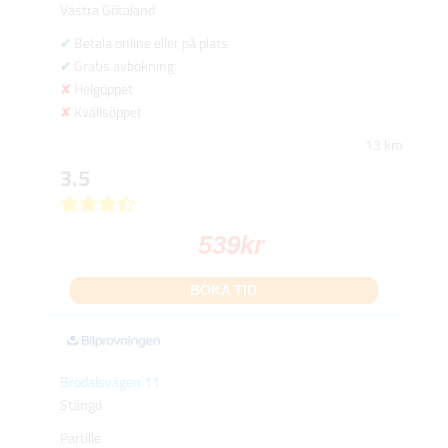
Västra Götaland
Betala online eller på plats
Gratis avbokning
Helgöppet
Kvällsöppet
13 km
3.5
539
kr
BOKA TID
Brodalsvägen 11
Stängd
Partille