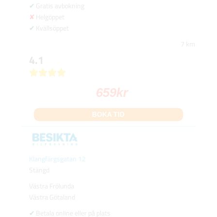
Gratis avbokning
Helgöppet
Kvällsöppet
7 km
4.1
659
kr
BOKA TID
Klangfärgsgatan 12
Stängd
Västra Frölunda
Västra Götaland
Betala online eller på plats