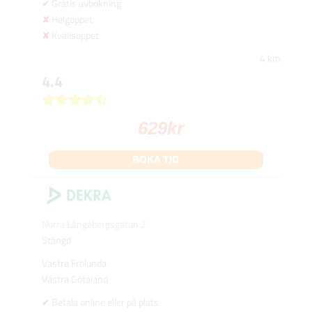
Gratis avbokning
Helgöppet
Kvällsöppet
4 km
4.4
629
kr
BOKA TID
Norra Långebergsgatan 2
Stängd
Västra Frölunda
Västra Götaland
Betala online eller på plats