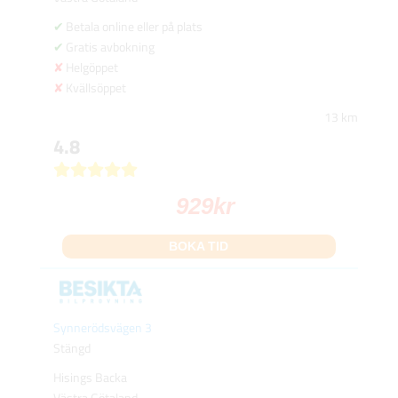
Betala online eller på plats
Gratis avbokning
Helgöppet
Kvällsöppet
13 km
4.8
929
kr
BOKA TID
Synnerödsvägen 3
Stängd
Hisings Backa
Västra Götaland