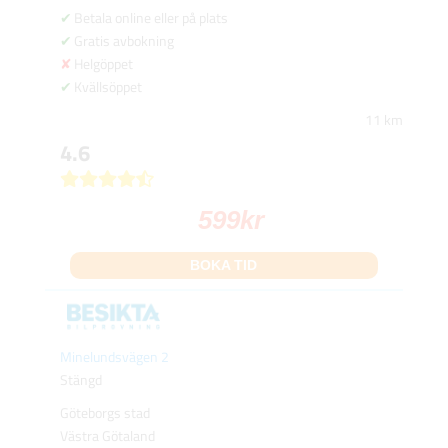
Betala online eller på plats
Gratis avbokning
Helgöppet
Kvällsöppet
11 km
4.6
599
kr
BOKA TID
Minelundsvägen 2
Stängd
Göteborgs stad
Västra Götaland