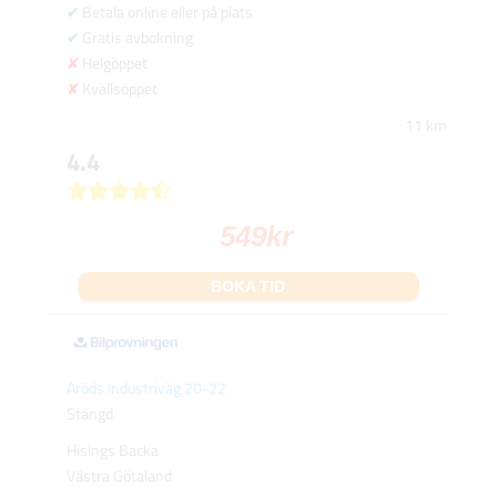
Betala online eller på plats
Gratis avbokning
Helgöppet
Kvällsöppet
11 km
4.4
549
kr
BOKA TID
Aröds Industriväg 20-22
Stängd
Hisings Backa
Västra Götaland