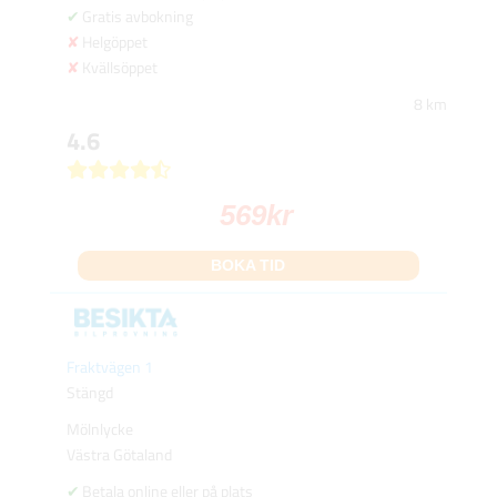
Gratis avbokning
Helgöppet
Kvällsöppet
8 km
4.6
569
kr
BOKA TID
Fraktvägen 1
Stängd
Mölnlycke
Västra Götaland
Betala online eller på plats