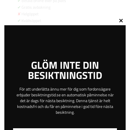
Betala online eller på plats
Gratis avbokning
Helgöppet
Kvällsöppet
Close
9 km
this
4.0
modu
539
kr
GLÖM INTE DIN
BESIKTNINGSTID
BOKA TID
För att underlätta ännu mer för dig som fordonsägare
erbjuder besiktningstid.se en automatisk påminnelse när
Bolshedens Industriväg 6
det är dags för nästa besiktning. Denna tjänst är helt
Stängd
kostnadsfri och du får en påminnelse i god tid före nästa
besiktning.
Billdal
Västra Götaland