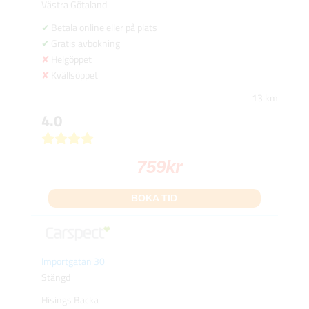
Västra Götaland
Betala online eller på plats
Gratis avbokning
Helgöppet
Kvällsöppet
13 km
4.0
759
kr
BOKA TID
Importgatan 30
Stängd
Hisings Backa