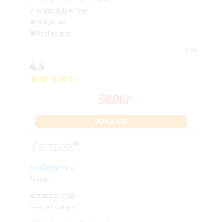
Gratis avbokning
Helgöppet
Kvällsöppet
8 km
4.4
589
kr
BOKA TID
Ringögatan 8 C
Stängd
Göteborgs stad
Västra Götaland