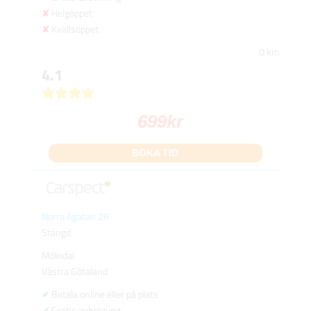
Helgöppet
Kvällsöppet
0 km
4.1
699
kr
BOKA TID
Norra Ågatan 26
Stängd
Mölndal
Västra Götaland
Betala online eller på plats
Gratis avbokning