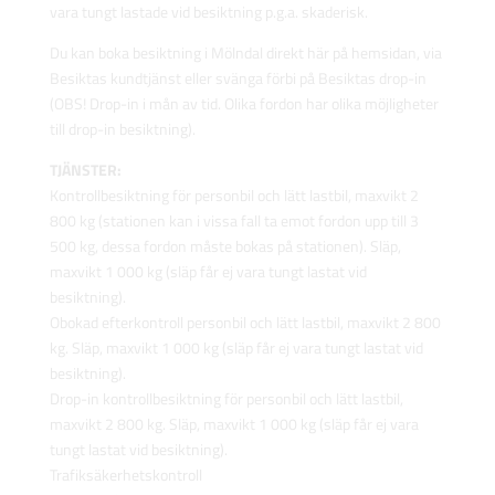
vara tungt lastade vid besiktning p.g.a. skaderisk.
Du kan boka besiktning i Mölndal direkt här på hemsidan, via
Besiktas kundtjänst eller svänga förbi på Besiktas drop-in
(OBS! Drop-in i mån av tid. Olika fordon har olika möjligheter
till drop-in besiktning).
TJÄNSTER:
Kontrollbesiktning för personbil och lätt lastbil, maxvikt 2
800 kg (stationen kan i vissa fall ta emot fordon upp till 3
500 kg, dessa fordon måste bokas på stationen). Släp,
maxvikt 1 000 kg (släp får ej vara tungt lastat vid
besiktning).
Obokad efterkontroll personbil och lätt lastbil, maxvikt 2 800
kg. Släp, maxvikt 1 000 kg (släp får ej vara tungt lastat vid
besiktning).
Drop-in kontrollbesiktning för personbil och lätt lastbil,
maxvikt 2 800 kg. Släp, maxvikt 1 000 kg (släp får ej vara
tungt lastat vid besiktning).
Trafiksäkerhetskontroll