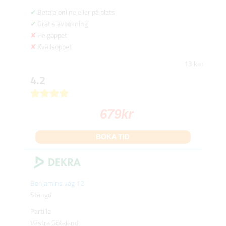
Betala online eller på plats
Gratis avbokning
Helgöppet
Kvällsöppet
13 km
4.2
679
kr
BOKA TID
Benjamins väg 12
Stängd
Partille
Västra Götaland