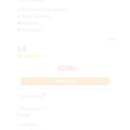
Betala online eller på plats
Gratis avbokning
Helgöppet
Kvällsöppet
13 km
3.9
629
kr
BOKA TID
Ullbergsvägen 3
Stängd
Landvetter