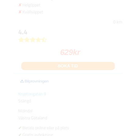
Helgöppet
Kvällsöppet
0 km
4.4
629
kr
BOKA TID
Kryptongatan 9
Stängd
Mölndal
Västra Götaland
Betala online eller på plats
Gratis avbokning